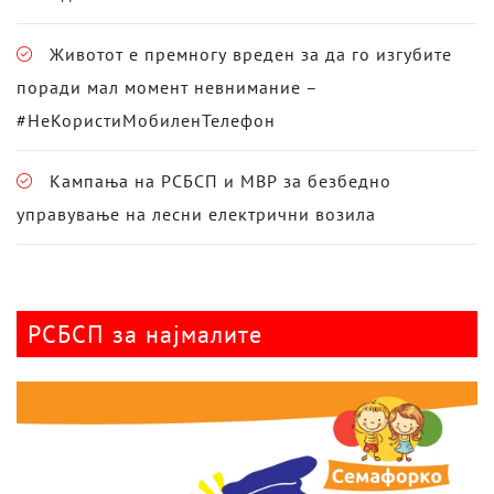
Животот е премногу вреден за да го изгубите
поради мал момент невнимание –
#НеКористиМобиленТелефон
Кампања на РСБСП и МВР за безбедно
управување на лесни електрични возила
РСБСП за најмалите