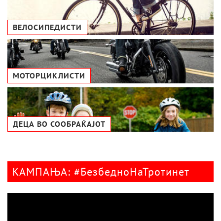
ВЕЛОСИПЕДИСТИ
МОТОРЦИКЛИСТИ
ДЕЦА ВО СООБРАЌАЈОТ
КАМПАЊА: #БезбедноНаТротинет
Видео
плејер