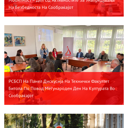
На Безбедноста На Сообраќајот
РСБСП На Панел Дискусија На Технички Факултет
Битола По Повод Меѓународен Ден На Културата Во
Сообраќајот