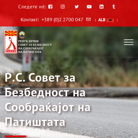
Следете нè:
Контакт:
+389 (0)2 2700 047
ALB
|
|
Р.С. Совет за
Безбедност на
Сообраќајот на
Патиштата