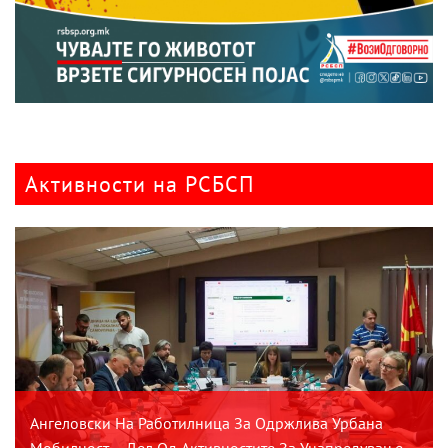
Активности на РСБСП
Ангеловски На Работилница За Одржлива Урбана
Мобилност – Дел Од Активностите За Унапредување