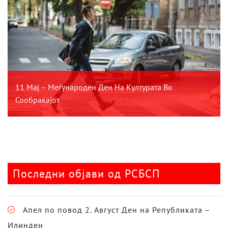
11 Мај – Меѓународен Ден На Културата Во
Сообраќајот
Последни објави од РСБСП
Апел по повод 2. Август Ден на Републиката –
Илинден