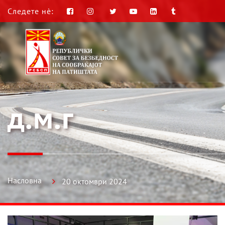
Следете нè:
д.м.г
Насловна
20 октомври 2024