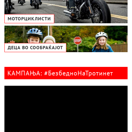
МОТОРЦИКЛИСТИ
ДЕЦА ВО СООБРАЌАЈОТ
КАМПАЊА: #БезбедноНаТротинет
Видео
плејер