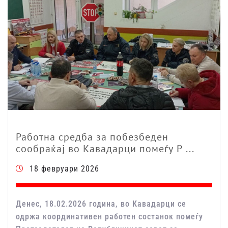
Работна средба за побезбеден
сообраќај во Кавадарци помеѓу Р ...
18 февруари 2026
Денес, 18.02.2026 година, во Кавадарци се
одржа координативен работен состанок помеѓу