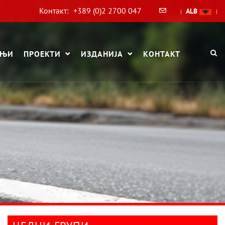
Контакт:
+389 (0)2 2700 047
ALB
|
|
АЊИ
ПРОЕКТИ
ИЗДАНИЈА
КОНТАКТ