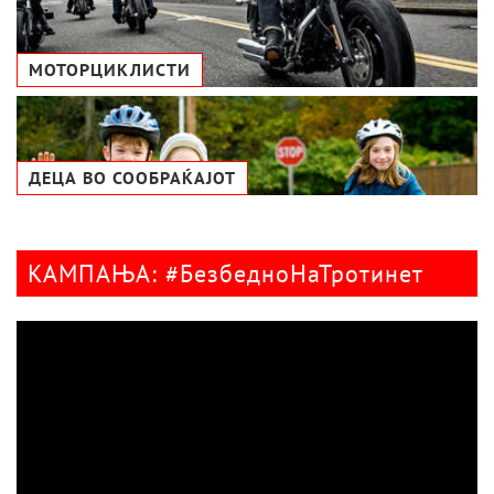
МОТОРЦИКЛИСТИ
ДЕЦА ВО СООБРАЌАЈОТ
КАМПАЊА: #БезбедноНаТротинет
Видео
плејер