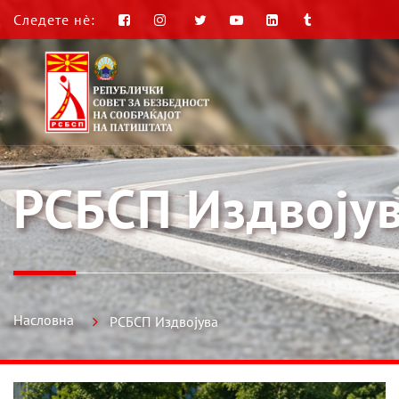
Следете нè:
РСБСП Издвоју
Насловна
РСБСП Издвојува