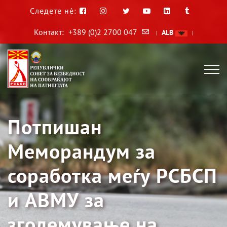
Следете нè:
Контакт:
+389 (0)2 2700 047
ALB
|
|
Потпишан
Меморандум за
соработка меѓу РСБСП
и АВМУ за
зголемување на