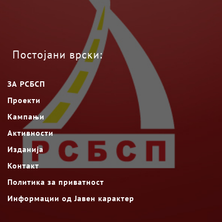
Постојани врски:
ЗА РСБСП
Проекти
Кампањи
Активности
Изданија
Контакт
Политика за приватност
Информации од Јавен карактер