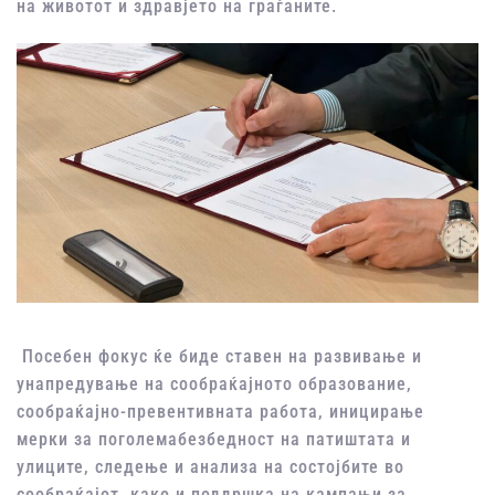
на
животот
и
здравјето
на
граѓаните
.
Посебен
фокус
ќе
биде ставен на
развивање
и
унапредување
на
сообраќајното
образование,
сообраќајно-превентивната
работа,
иницирање
мерки за
поголема
безбедност
на
патиштата
и
улиците
,
следење
и анализа на
состојбите
во
сообраќајот
, како и
поддршка
на
кампањи
за