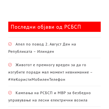
Последни објави од РСБСП
Апел по повод 2. Август Ден на
Републиката – Илинден
Животот е премногу вреден за да го
изгубите поради мал момент невнимание –
#НеКористиМобиленТелефон
Кампања на РСБСП и МВР за безбедно
управување на лесни електрични возила