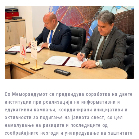
Со
Меморандумот
се
предвидува
соработка
на
двете
институции при
реализација
на
информативни
и
едукативни
кампањи
,
координирани
иницијативи
и
активности за
подигање
на
јавната
свест
, со цел
намалување
на
ризиците
и
последиците
од
сообраќајните
незгоди
и
унапредување
на
заштитата