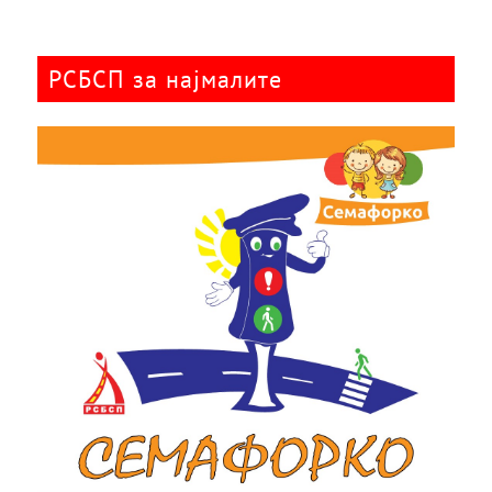
РСБСП за најмалите