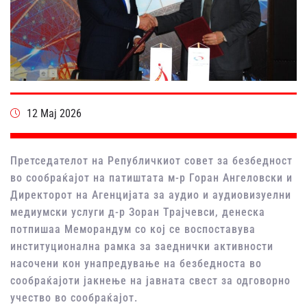
12 Мај 2026
Претседателот
на
Републичкиот
совет за
безбедност
во
сообраќајот
на
патиштата
м-р Горан
Ангеловски и
Директорот на Агенцијата за аудио и аудиовизуелни
медиумски услуги д-р Зоран Трајчевси,
денеска
потпишаа
Меморандум со
кој
се
воспоставува
институционална
рамка за
заеднички
активности
насочени
кон
унапредување
на
безбедноста
во
сообраќајот
и
јакнење
на
јавната
свест
за
одговорно
учество
во
сообраќајот
.