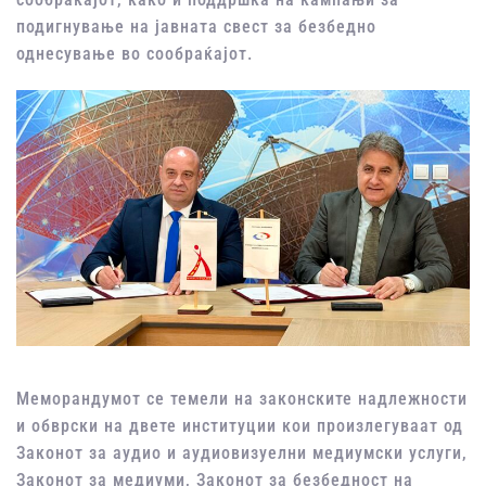
подигнување
на
јавната
свест
за безбедно
однесување
во
сообраќајот
.
Меморандумот
се
темели
на
законските
надлежности
и
обврски
на
двете
институции кои
произлегуваат
од
Законот
за аудио и
аудиовизуелни
медиумски
услуги,
Законот
за
медиуми
,
Законот
за
безбедност
на