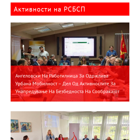
Активности на РСБСП
Ангеловски На Работилница За Одржлива
Урбана Мобилност – Дел Од Активностите За
Унапредување На Безбедноста На Сообраќајот