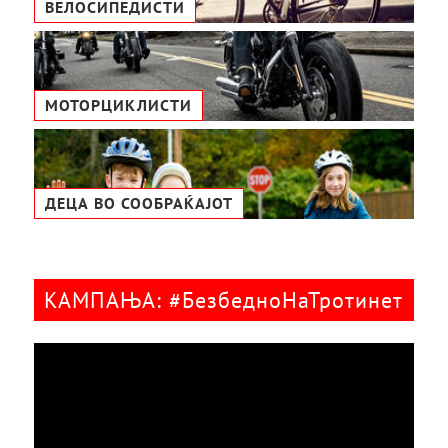
ВЕЛОСИПЕДИСТИ
МОТОРЦИКЛИСТИ
ДЕЦА ВО СООБРАЌАЈОТ
КАМПАЊА: #БезбедноНаТротинет
Видео
плејер