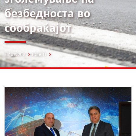
безбедноста во
сообраќајот
Насловна
РСБСП