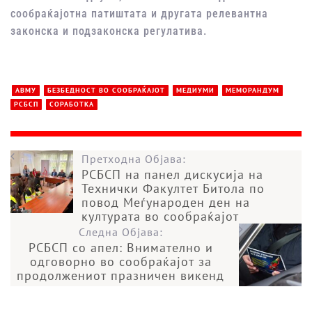
сообраќајот
на
патиштата
и
другата
релевантна
законска
и
подзаконска
регулатива
.
АВМУ
БЕЗБЕДНОСТ ВО СООБРАЌАЈОТ
МЕДИУМИ
МЕМОРАНДУМ
РСБСП
СОРАБОТКА
Претходна Објава:
РСБСП на панел дискусија на
Технички Факултет Битола по
повод Меѓународен ден на
културата во сообраќајот
Следна Објава:
РСБСП со апел: Внимателно и
одговорно во сообраќајот за
продолжениот празничен викенд