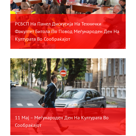
РСБСП На Панел Дискусија На Технички
Факултет Битола По Повод Меѓународен Ден На
Културата Во Сообраќајот
11 Мај – Меѓународен Ден На Културата Во
Сообраќајот