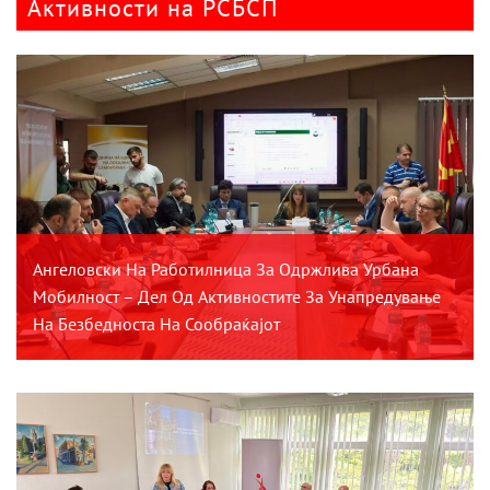
Активности на РСБСП
Ангеловски На Работилница За Одржлива Урбана
Мобилност – Дел Од Активностите За Унапредување
На Безбедноста На Сообраќајот