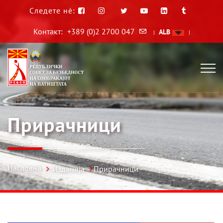
Следете нè:
Контакт:
+389 (0)2 2700 047
ALB
|
|
Прирачници
Насловна
Изданија
Прирачници