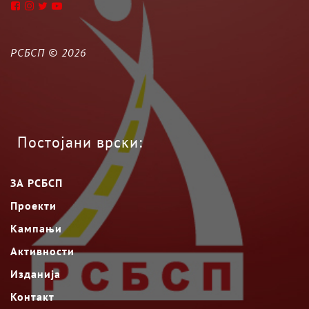
РСБСП ©
2026
Постојани врски:
ЗА РСБСП
Проекти
Кампањи
Активности
Изданија
Контакт