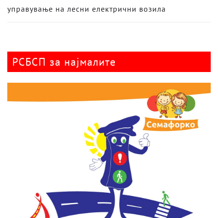
управување на лесни електрични возила
РСБСП за најмалите