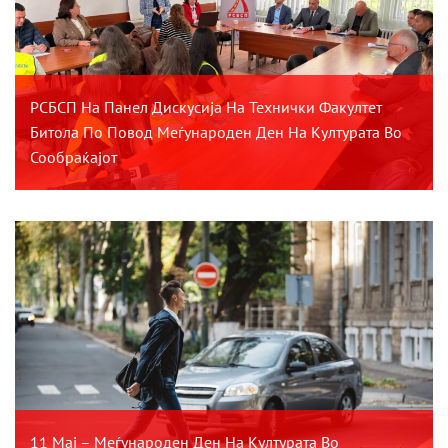
РСБСП На Панел Дискусија На Технички Факултет
Битола По Повод Меѓународен Ден На Културата Во
Сообраќајот
11 Мај – Меѓународен Ден На Културата Во