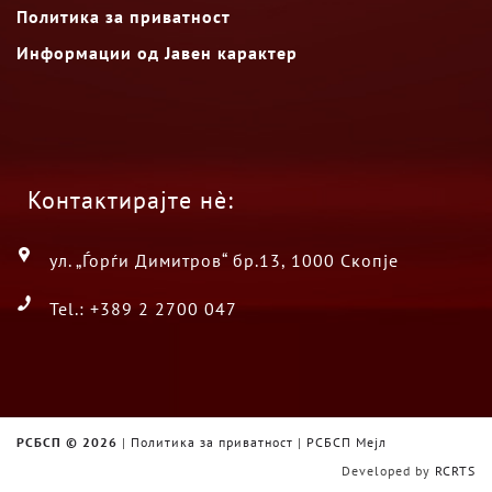
Политика за приватност
Информации од Јавен карактер
Контактирајте нè:
ул. „Ѓорѓи Димитров“ бр.13, 1000 Скопје
Tel.: +389 2 2700 047
РСБСП ©
2026
|
Политика за приватност
|
РСБСП Мејл
Developed by
RCRTS