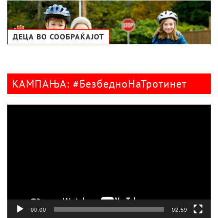
ДЕЦА ВО СООБРАЌАЈОТ
КАМПАЊА: #БезбедноНаТротинет
Видео
плејер
00:00
02:59