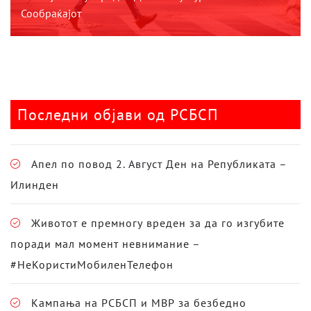
Сообраќајот
Последни објави од РСБСП
Апел по повод 2. Август Ден на Републиката –
Илинден
Животот е премногу вреден за да го изгубите
поради мал момент невнимание –
#НеКористиМобиленТелефон
Кампања на РСБСП и МВР за безбедно