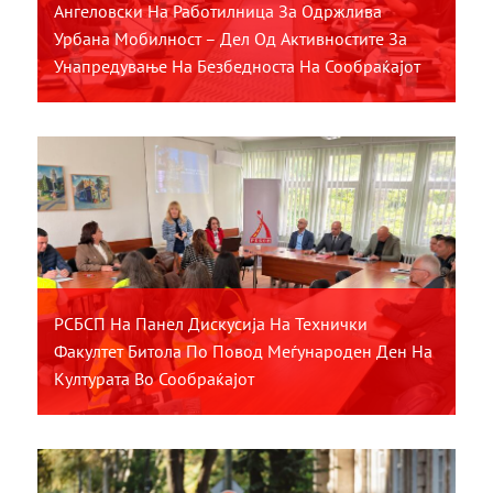
Ангеловски На Работилница За Одржлива
Урбана Мобилност – Дел Од Активностите За
Унапредување На Безбедноста На Сообраќајот
РСБСП На Панел Дискусија На Технички
Факултет Битола По Повод Меѓународен Ден На
Културата Во Сообраќајот