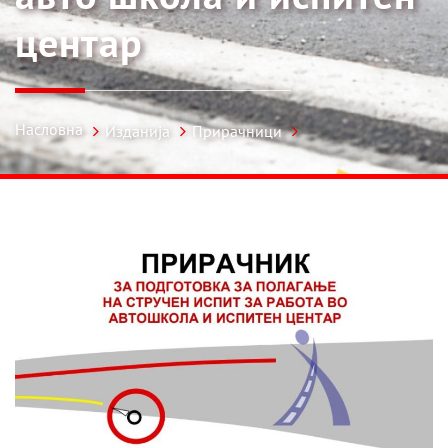
центар
Насловна
Изданија
Прирачници