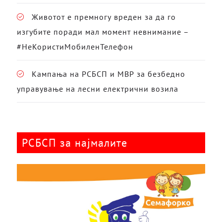
Животот е премногу вреден за да го
изгубите поради мал момент невнимание –
#НеКористиМобиленТелефон
Кампања на РСБСП и МВР за безбедно
управување на лесни електрични возила
РСБСП за најмалите