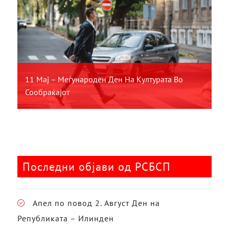
11 Мај – Меѓународен Ден На Културата Во
Сообраќајот
Последни објави од РСБСП
Апел по повод 2. Август Ден на
Републиката – Илинден