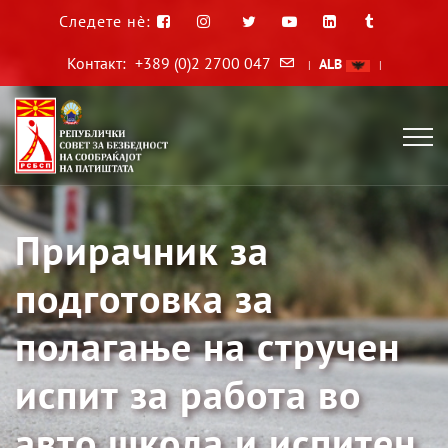
Следете нè:
Контакт:
+389 (0)2 2700 047
ALB
|
|
Прирачник за
подготовка за
полагање на стручен
испит за работа во
авто школа и испитен