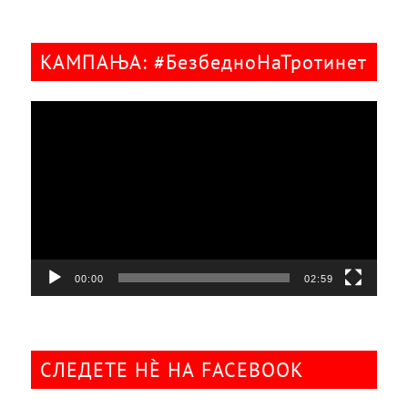
КАМПАЊА: #БезбедноНаТротинет
Видео
плејер
00:00
02:59
СЛЕДЕТЕ НÈ НА FACEBOOK