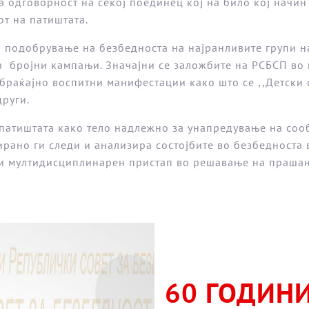
та одговорност на секој поединец кој на било кој начи
от на патиштата.
а подобрување на безбедноста на најранливите групи на
 бројни кампањи. Значајни се заложбите на РСБСП во 
браќајно воспитни манифестации како што се ,,Детски с
други.
 патиштата како тело надлежно за унапредување на со
ирано ги следи и анализира состојбите во безбедноста 
и мултидисциплинарен пристап во решавање на прашања
60 ГОДИНИ