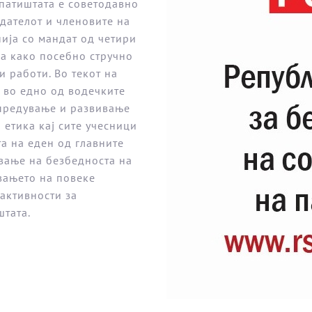
 патиштата е советодавно
дателот и членовите на
ија со мандат од четири
на како посебно стручно
 работи. Во текот на
 во едно од водечките
апредување и развивање
 етика кај сите учесници
та на еден од главните
вање на безбедноста на
вањето на повеке
активности за
штата.