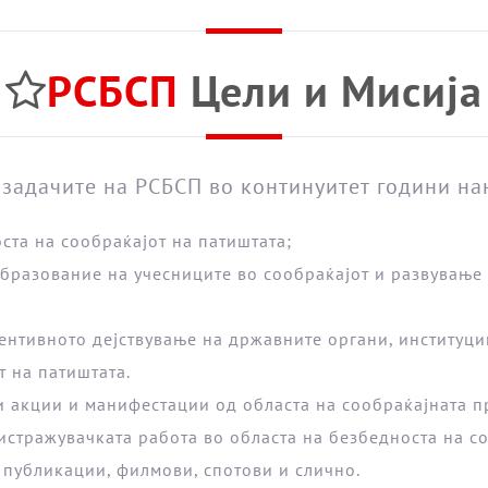
РСБСП
Цели и Мисија
задачите на РСБСП во континуитет години нана
ста на сообраќајот на патиштата;
бразование на учесниците во сообраќајот и развување 
ентивното дејствување на државните органи, институци
т на патиштата.
и акции и манифестации од областа на сообраќајната п
стражувачката работа во областа на безбедноста на со
 публикации, филмови, спотови и слично.