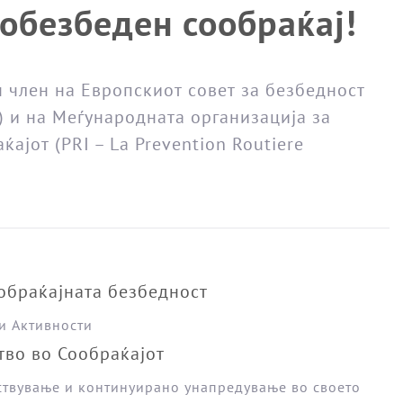
побезбеден сообраќај!
 член на Европскиот совет за безбедност
) и на Меѓународната организација за
ајот (РRI – La Prevention Routiere
обраќајната безбедност
и Активности
тво во Сообраќајот
ствување и континуирано унапредување во своето