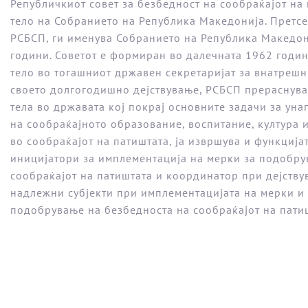
Републичкиот совет за безбедност на сообраќајот на
тело на Собранието на Република Македонија. Претсе
РСБСП, ги именува Собранието на Република Македон
години. Советот е формиран во далечната 1962 годи
тело во тогашниот државен секретаријат за внатрешни
своето долгогодишно дејствување, РСБСП прераснува
тела во државата кој покрај основните задачи за ун
на сообраќајното образование, воспитание, култура и
во сообраќајот на патиштата, ја извршува и функција
иницијатори за имплементација на мерки за подобру
сообраќајот на патиштата и координатор при дејству
надлежни субјекти при имплементацијата на мерки и 
подобрување на безбедноста на сообраќајот на пати