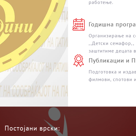
работење.
Годишна програ
Организирање на с
,,Детски семафор,, 
заштитиме децата во
Публикации и 
Подготовка и изда
филмови, спотови и
Постојани врски: