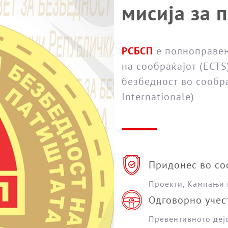
мисија за 
РСБСП
е полноправен
на сообраќајот (ECTS
безбедност во сообраќ
Internationale)
Придонес во со
Проекти, Кампањи 
Одговорно учес
Превентивното деј