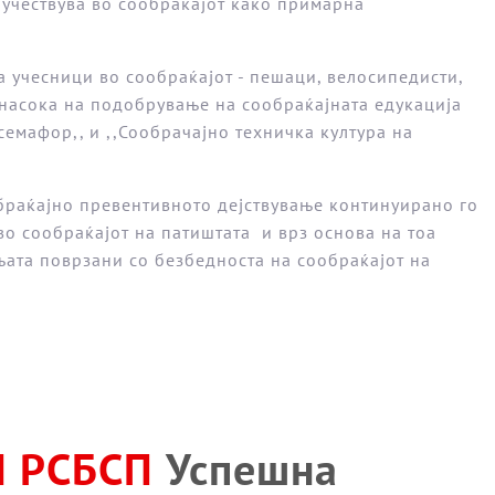
н учествува во сообраќајот како примарна
 учесници во сообраќајот - пешаци, велосипедисти,
насока на подобрување на сообраќајната едукација
емафор,, и ,,Сообрачајно техничка култура на
обраќајно превентивното дејствување континуирано го
во сообраќајот на патиштата и врз основа на тоа
та поврзани со безбедноста на сообраќајот на
 РСБСП
Успешна