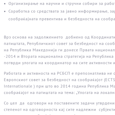
Организирање на научни и стручни собири за работ
Соработка со средствата за јавно информирање, з
сообраќајната превентива и безбедноста на сообра
Врз основа на задолжението добиено од Координатив
патиштата, Републичкиот совет за безбедност на соо
на Република Македонија ги донесе Првата национал
-2014 и Втората национална стратегија на Република
потврди улогата на координатор на сите активности 
Работата и активноста на РСБСП е препознатлива не
Европскиот совет за безбедност на сообраќајот (ECTS
Internationale ) при што во 2014 година Република
сообраќајот на патиштата на тема: „Улогата на лока
Со цел да одговори на поставените задачи утврдени 
степенот на одговорноста кај сите надлежни субјекти