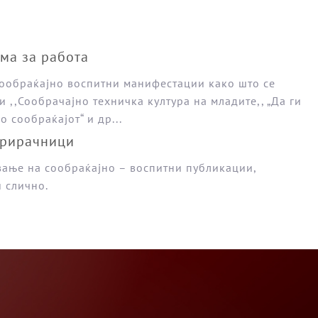
ма за работа
ообраќајно воспитни манифестации како што се
и ,,Сообрачајно техничка култура на младите,, „Да ги
 сообраќајот“ и др...
Прирачници
вање на сообраќајно – воспитни публикации,
 слично.