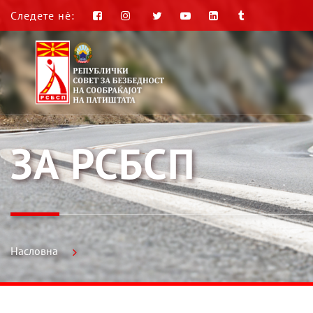
Следете нè:
ЗА РСБСП
Насловна