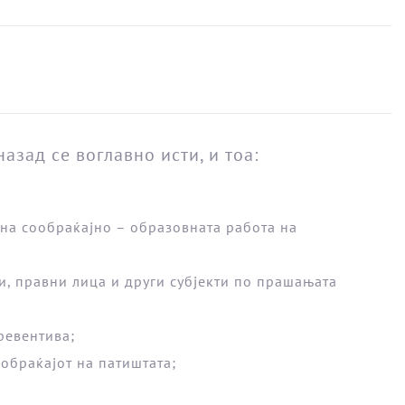
зад се воглавно исти, и тоа:
на сообраќајно – образовната работа на
и, правни лица и други субјекти по прашањата
ревентива;
обраќајот на патиштата;