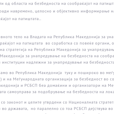
и од областа на безбедноста на сообраќајот на патишт
аради навремено, целосно и објективно информирање на
ќајот на патиштата..
ното тело на Владата на Република Македонија за уна
браќајот на патиштата во соработка со повеќе органи, 
на стратегија на Република Македонија за унапредувањ
 Македонија за унапредување на безбедноста на сообраќ
и институции надлежни за унапредување на безбедноста
 само во Република Македонија туку и пошироко во ме
) и на Меѓународната организација за безбедност во соо
 Македонија и РСБСП беа домаќини и организатори на М
лната самоуправа за подобрување на безбедноста на лок
со законот и целите утврдени со Националната стратег
 во државата, но паралелно со тоа РСБСП дејствува во 