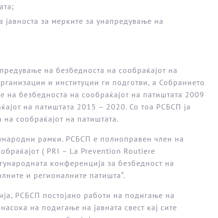
ата;
 јавноста за мерките за унапредување на
предување на безбедноста на сообраќајот на
организации и институции ги подготви, а Собранието
е на безбедноста на сообраќајот на патиштата 2009
ајот на патиштата 2015 – 2020. Со тоа РСБСП ја
 на сообраќајот на патиштата.
ѓународни рамки. РСБСП е полноправен член на
браќајот ( РRI – La Prevention Routiere
егународната конференција за безбедност на
алните и регионалните патишта“.
ија, РСБСП постојано работи на подигање на
насока на подигање на јавната свест кај сите