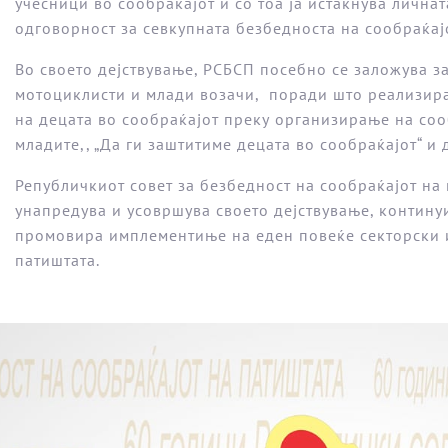
учесници во сообраќајот и со тоа ја истакнува лична
одговорност за севкупната безбедноста на сообраќај
Во своето дејствување, РСБСП посебно се заложува з
мотоциклисти и млади возачи, поради што реализира
на децата во сообраќајот преку организирање на соо
младите,, „Да ги заштитиме децата во сообраќајот“ и 
Републичкиот совет за безбедност на сообраќајот на
унапредува и усовршува своето дејствување, контину
промовира имплементиње на еден повеќе секторски 
патиштата.