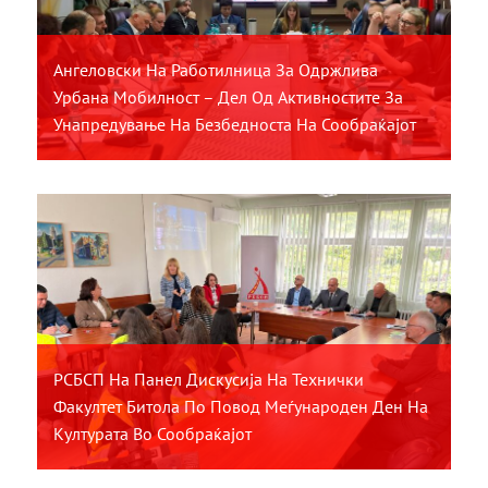
Ангеловски На Работилница За Одржлива
Урбана Мобилност – Дел Од Активностите За
Унапредување На Безбедноста На Сообраќајот
РСБСП На Панел Дискусија На Технички
Факултет Битола По Повод Меѓународен Ден На
Културата Во Сообраќајот