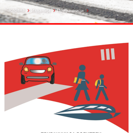
Насловна
Изданија
Прирачници