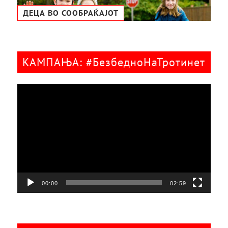
ДЕЦА ВО СООБРАЌАЈОТ
КАМПАЊА: #БезбедноНаТротинет
Видео
плејер
00:00
02:59