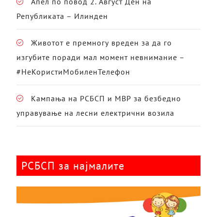
Апел по повод 2. Август Ден на
Републиката – Илинден
Животот е премногу вреден за да го
изгубите поради мал момент невнимание –
#НеКористиМобиленТелефон
Кампања на РСБСП и МВР за безбедно
управување на лесни електрични возила
РСБСП за најмалите