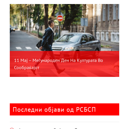
11 Мај – Меѓународен Ден На Културата Во
Сообраќајот
Последни објави од РСБСП