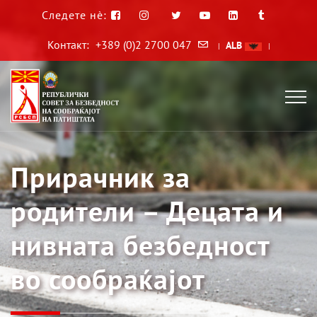
Следете нè:
Контакт:
+389 (0)2 2700 047
ALB
|
|
Прирачник за
родители – Децата и
нивната безбедност
во сообраќајот