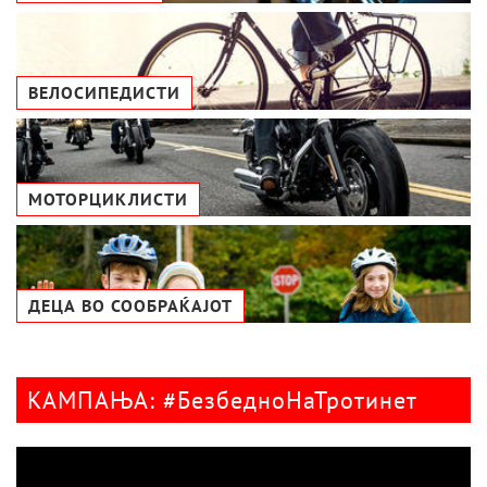
ВЕЛОСИПЕДИСТИ
МОТОРЦИКЛИСТИ
ДЕЦА ВО СООБРАЌАЈОТ
КАМПАЊА: #БезбедноНаТротинет
Видео
плејер