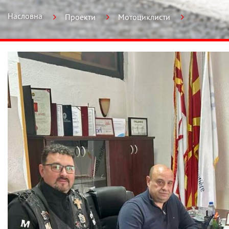
Насловна
Проекти
Мотоциклисти