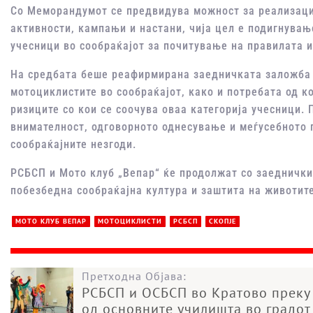
Со Меморандумот се предвидува можност за реализаци
активности, кампањи и настани, чија цел е подигнување
учесници во сообраќајот за почитување на правилата и
На средбата беше реафирмирана заедничката заложба 
мотоциклистите во сообраќајот, како и потребата од к
ризиците со кои се соочува оваа категорија учесници.
внимателност, одговорното однесување и меѓусебното 
сообраќајните незгоди.
РСБСП и Мото клуб „Вепар“ ќе продолжат со заеднички
побезбедна сообраќајна култура и заштита на животите
МОТО КЛУБ ВЕПАР
МОТОЦИКЛИСТИ
РСБСП
СКОПЈЕ
Претходна Објава:
РСБСП и ОСБСП во Кратово преку 
од основните училишта во градот