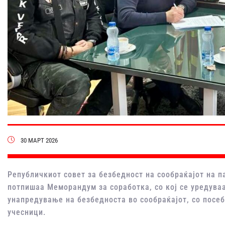
30 МАРТ 2026
Републичкиот совет за безбедност на сообраќајот на п
потпишаа Меморандум за соработка, со кој се уредува
унапредување на безбедноста во сообраќајот, со посе
учесници.