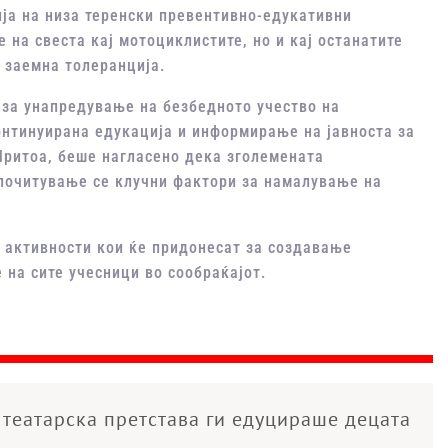
ја на низа теренски превентивно-едукативни
 на свеста кај мотоциклистите, но и кај останатите
 заемна толеранција.
за унапредување на безбедното учество на
онтинуирана едукација и информирање на јавноста за
 Притоа, беше нагласено дека зголемената
почитување се клучни фактори за намалување на
 активности кои ќе придонесат за создавање
 на сите учесници во сообраќајот.
театарска претстава ги едуцираше децата