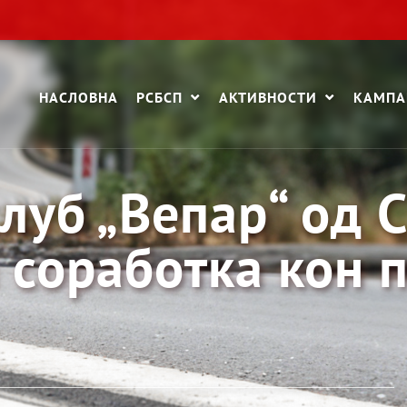
НАСЛОВНА
РСБСП
АКТИВНОСТИ
КАМП
луб „Вепар“ од С
соработка кон 