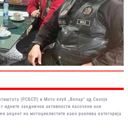
атиштата (РСБСП) и Мото клуб „Вепар“ од Скопје
ат идните заеднички активности насочени кон
бен акцент на мотоциклистите како ранлива категорија