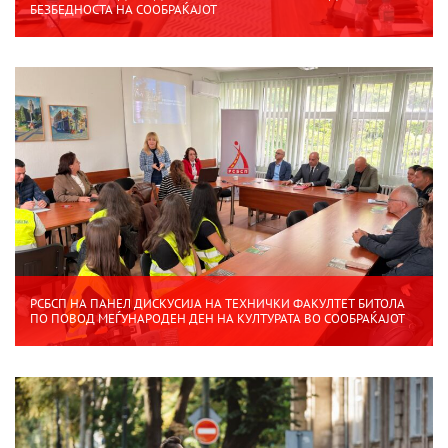
БЕЗБЕДНОСТА НА СООБРАЌАЈОТ
РСБСП НА ПАНЕЛ ДИСКУСИЈА НА ТЕХНИЧКИ ФАКУЛТЕТ БИТОЛА
ПО ПОВОД МЕЃУНАРОДЕН ДЕН НА КУЛТУРАТА ВО СООБРАЌАЈОТ