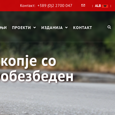
Контакт:
+389 (0)2 2700 047
ALB
|
|
АЊИ
ПРОЕКТИ
ИЗДАНИЈА
КОНТАКТ
копје со
побезбеден