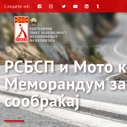
Следете нè:
РСБСП и Мото к
Меморандум за 
сообраќај