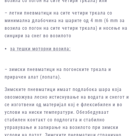
возила со погон на сите четири тркала) или
– летни пневматици на сите четири тркала со
минимална длабочина на шарите од 4 mm (6 mm за
возила со погон на сите четири тркала) и носење на
синџири за снег во возилото
за тешки моторни возила:
– зимски пневматици на погонските тркала и
прирачен алат (лопата).
Зимските пневматици имаат подлабока шара која
овозможува лесно истиснување на водата и снегот и
се изготвени од материјал кој е флексибилен и во
услови на ниски температури. Обезбедуваат
стабилен контакт со подлогата и стабилно
управување и запирање на возилото при зимски
услови на патот. Зимските пневматици странично