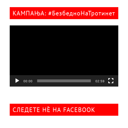
КАМПАЊА: #БезбедноНаТротинет
Видео
плејер
00:00
02:59
СЛЕДЕТЕ НÈ НА FACEBOOK