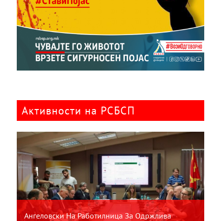
Активности на РСБСП
Ангеловски На Работилница За Одржлива