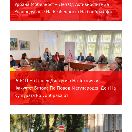
Урбана Мобилност – Дел Од Активностите За
Унапредување На Безбедноста На Сообраќајот
РСБСП На Панел Дискусија На Технички
Факултет Битола По Повод Меѓународен Ден На
Културата Во Сообраќајот