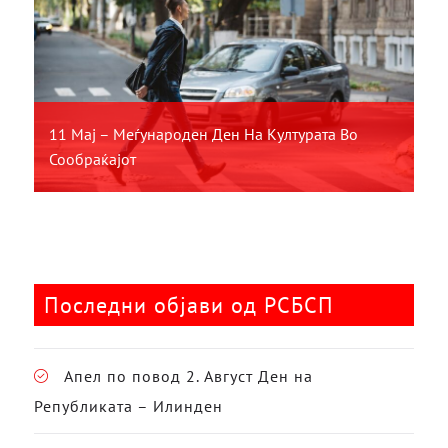
11 Мај – Меѓународен Ден На Културата Во
Сообраќајот
Последни објави од РСБСП
Апел по повод 2. Август Ден на
Републиката – Илинден