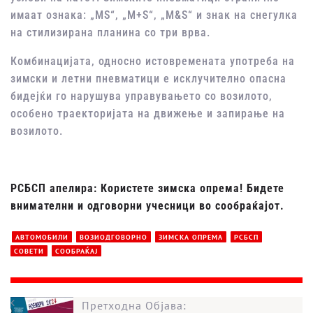
имаат ознака: „MS“, „M+S“, „M&S“ и знак на снегулка
на стилизирана планина со три врва.
Комбинацијата, односно истовремената употреба на
зимски и летни пневматици е исклучително опасна
бидејќи го нарушува управувањето со возилото,
особено траекторијата на движење и запирање на
возилото.
РСБСП апелира: Користете зимска опрема! Бидете
внимателни и одговорни учесници во сообраќајот.
АВТОМОБИЛИ
ВОЗИОДГОВОРНО
ЗИМСКА ОПРЕМА
РСБСП
СОВЕТИ
СООБРАЌАЈ
Претходна Објава: