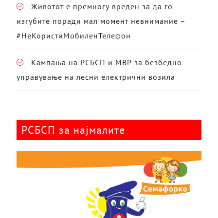
Животот е премногу вреден за да го
изгубите поради мал момент невнимание –
#НеКористиМобиленТелефон
Кампања на РСБСП и МВР за безбедно
управување на лесни електрични возила
РСБСП за најмалите