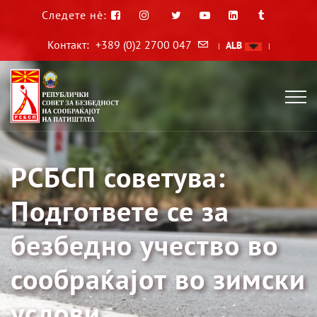
Следете нè:
Контакт:
+389 (0)2 2700 047
ALB
|
|
РСБСП советува:
Подгответе се за
безбедно учество во
сообраќајот во зимски
услови