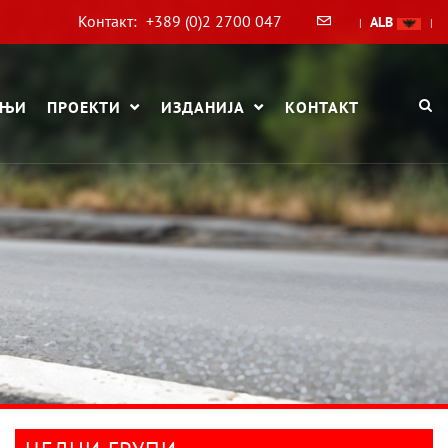
Контакт:
+389 (0)2 2700 047
ALB
|
|
АЊИ
ПРОЕКТИ
ИЗДАНИЈА
КОНТАКТ