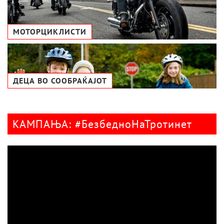
МОТОРЦИКЛИСТИ
ДЕЦА ВО СООБРАЌАЈОТ
КАМПАЊА: #БезбедноНаТротинет
Видео
плејер