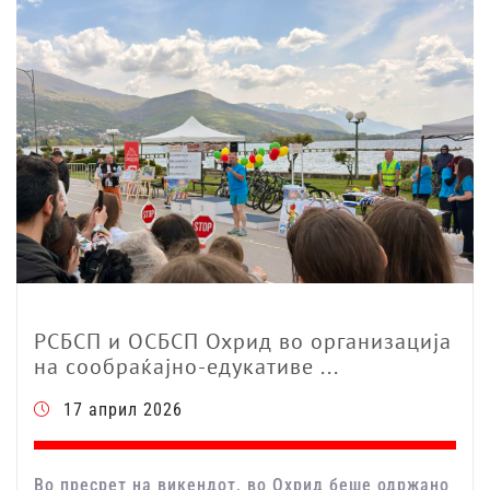
РСБСП и ОСБСП Охрид во организација
на сообраќајно-едукативе ...
17 април 2026
Во пресрет на викендот, во Охрид беше одржано