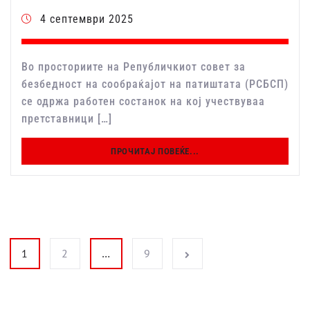
4 септември 2025
Во просториите на Републичкиот совет за
безбедност на сообраќајот на патиштата (РСБСП)
се одржа работен состанок на кој учествуваа
претставници […]
ПРОЧИТАЈ ПОВЕЌЕ...
Posts pagination
1
2
…
9