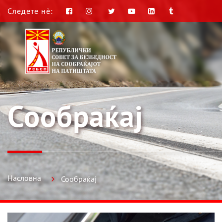
Следете нè:
Сообраќај
Насловна
Сообраќај