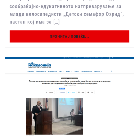
сообраќајно-едукативното натпреварување за
млади велосипедисти „Детски семафор Охрид“,
настан кој има за […]
ПРОЧИТАЈ ПОВЕЌЕ...