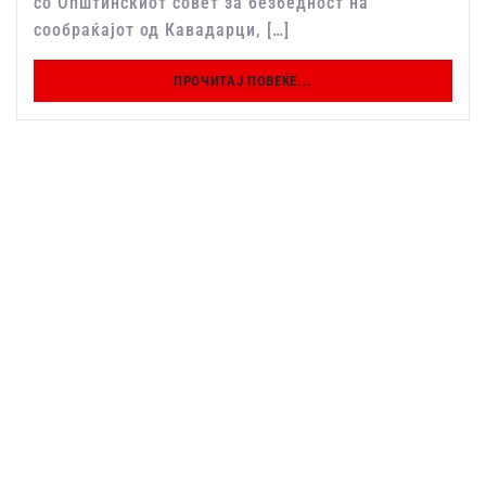
со Општинскиот совет за безбедност на
сообраќајот од Кавадарци, […]
ПРОЧИТАЈ ПОВЕЌЕ...