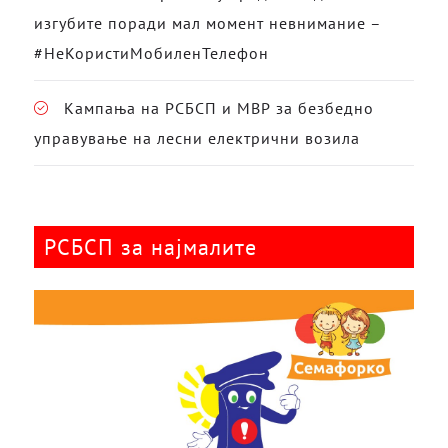
изгубите поради мал момент невнимание –
#НеКористиМобиленТелефон
Кампања на РСБСП и МВР за безбедно
управување на лесни електрични возила
РСБСП за најмалите