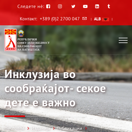
Следете нè:
Контакт:
+389 (0)2 2700 047
ALB
|
|
Инклузија во
сообраќајот- секое
дете е важно
Насловна
Изданија
Публикации