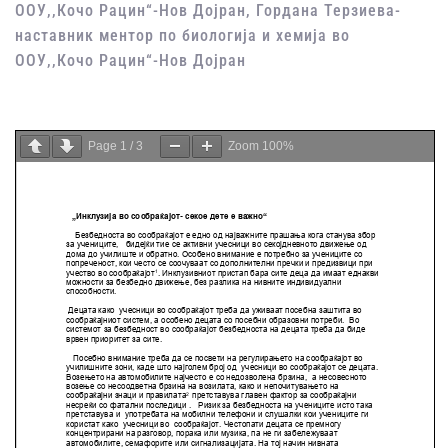
ООУ,,Кочо Рацин“-Нов Дојран, Гордана Терзиева-
наставник ментор по биологија и хемија во
ООУ,,Кочо Рацин“-Нов Дојран
Page
1
/
3
Zoom
100%