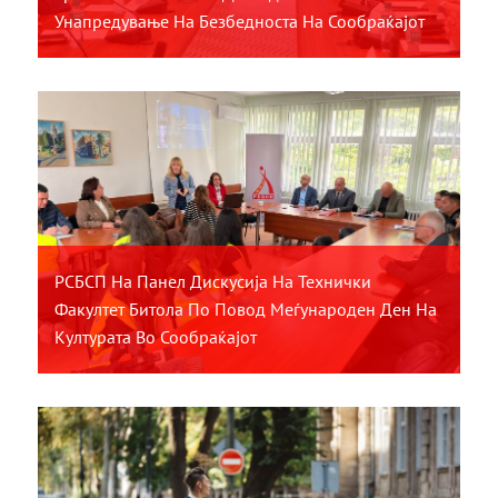
Унапредување На Безбедноста На Сообраќајот
РСБСП На Панел Дискусија На Технички
Факултет Битола По Повод Меѓународен Ден На
Културата Во Сообраќајот