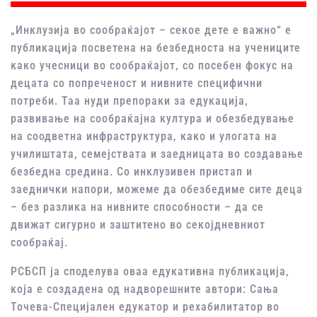
„Инклузија во сообраќајот – секое дете е важно“ е
публикација посветена на безбедноста на учениците
како учесници во сообраќајот, со посебен фокус на
децата со попреченост и нивните специфични
потреби. Таа нуди препораки за едукација,
развивање на сообраќајна култура и обезбедување
на соодветна инфраструктура, како и улогата на
училиштата, семејствата и заедницата во создавање
безбедна средина. Со инклузивен пристап и
заеднички напори, можеме да обезбедиме сите деца
– без разлика на нивните способности – да се
движат сигурно и заштитено во секојдневниот
сообраќај.
РСБСП ја споделува оваа едукативна публикација,
која е создадена од надворешните автори: Сања
Точева-Специјален едукатор и рехабилитатор во