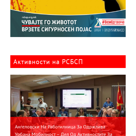
Активности на РСБСП
Ангеловски На Работилница За Одржлива
Урбана Мобилност – Дел Од Активностите За