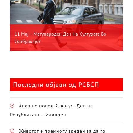
11 Мај – Меѓународен Ден На Културата Во
Сообраќајот
Последни објави од РСБСП
Апел по повод 2. Август Ден на
Републиката – Илинден
Животот е премногу вреден за да го