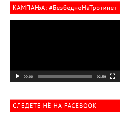
КАМПАЊА: #БезбедноНаТротинет
Видео
плејер
00:00
02:59
СЛЕДЕТЕ НÈ НА FACEBOOK