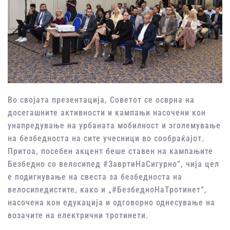
Во својата презентација, Советот се осврна на
досегашните активности и кампањи насочени кон
унапредување на урбаната мобилност и зголемување
на безбедноста на сите учесници во сообраќајот.
Притоа, посебен акцент беше ставен на кампањите
Безбедно со велосипед #ЗавртиНаСигурно“, чија цел
е подигнување на свеста за безбедноста на
велосипедистите, како и „#БезбедноНаТротинет“,
насочена кон едукација и одговорно однесување на
возачите на електрични тротинети.