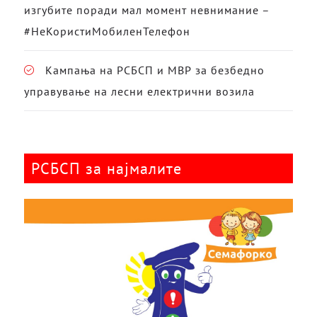
изгубите поради мал момент невнимание –
#НеКористиМобиленТелефон
Кампања на РСБСП и МВР за безбедно
управување на лесни електрични возила
РСБСП за најмалите