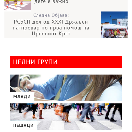
дете е важно
Следна Објава:
РСБСП дел од XXXI Државен
натпревар по прва помош на
Црвениот Крст
ЦЕЛНИ ГРУПИ
МЛАДИ
ПЕШАЦИ