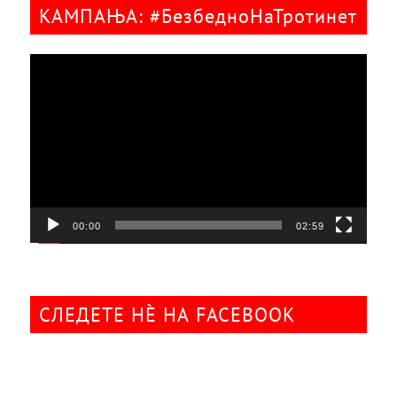
КАМПАЊА: #БезбедноНаТротинет
Видео
плејер
00:00
02:59
СЛЕДЕТЕ НÈ НА FACEBOOK