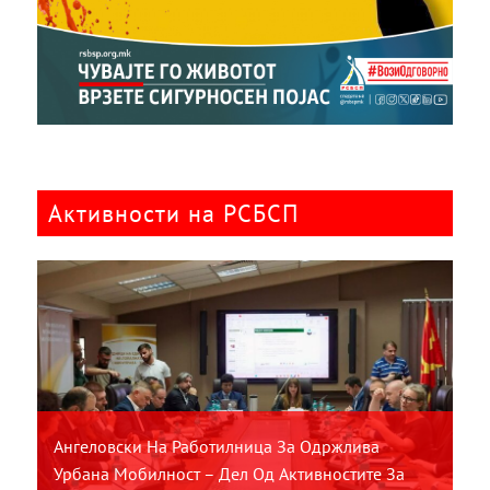
Активности на РСБСП
Ангеловски На Работилница За Одржлива
Урбана Мобилност – Дел Од Активностите За