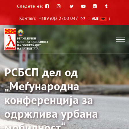
Следете нè:
Контакт:
+389 (0)2 2700 047
ALB
|
|
РСБСП дел од
„Меѓународна
конференција за
одржлива урбана
мобилност“