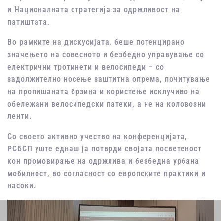
и Националната стратегија за одржливост на
патиштата.
Во рамките на дискусијата, беше потенцирано
значењето на совесното и безбедно управување со
електрични тротинети и велосипеди – со
задолжително носење заштитна опрема, почитување
на пропишаната брзина и користење исклучиво на
обележани велосипедски патеки, а не на коловозни
ленти.
Со своето активно учество на конференцијата,
РСБСП уште еднаш ја потврди својата посветеност
кон промовирање на одржлива и безбедна урбана
мобилност, во согласност со европските практики и
насоки.