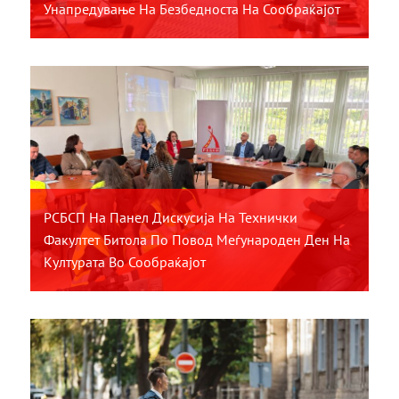
Унапредување На Безбедноста На Сообраќајот
РСБСП На Панел Дискусија На Технички
Факултет Битола По Повод Меѓународен Ден На
Културата Во Сообраќајот