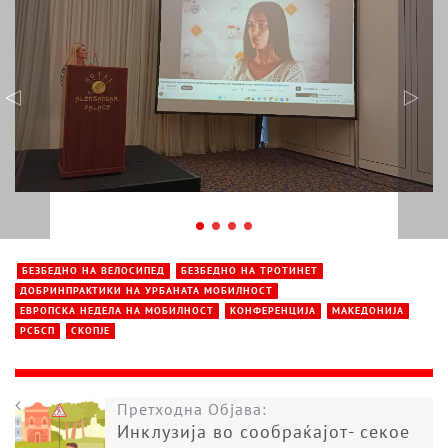
БЕЗБЕДНО НА ВЕЛОСИПЕД
БЕЗБЕДНО НА ТРОТИНЕТ
ДОБРИНПРАКТИКИ НА УРБАНАТА МОБИЛНОСТ
ЕВРОПСКА НЕДЕЛА НА МОБИЛНОСТ
КОНФЕРЕНЦИЈА
МАКЕДОНИЈА
РСБСП
СКОПЈЕ
Претходна Објава:
Инклузија во сообраќајот- секое