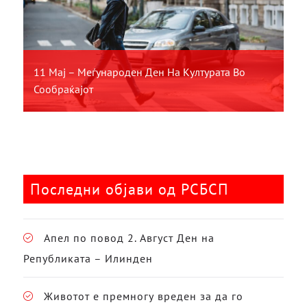
11 Мај – Меѓународен Ден На Културата Во
Сообраќајот
Последни објави од РСБСП
Апел по повод 2. Август Ден на
Републиката – Илинден
Животот е премногу вреден за да го