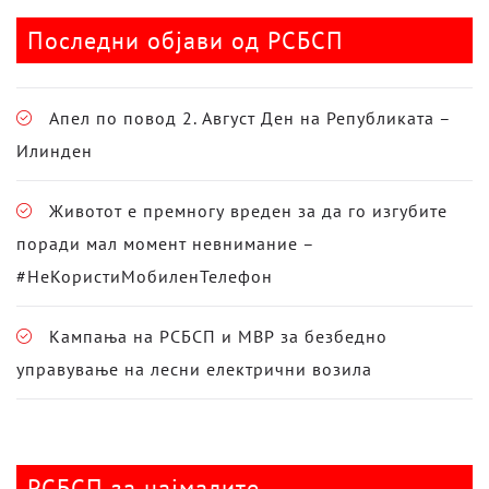
Последни објави од РСБСП
Апел по повод 2. Август Ден на Републиката –
Илинден
Животот е премногу вреден за да го изгубите
поради мал момент невнимание –
#НеКористиМобиленТелефон
Кампања на РСБСП и МВР за безбедно
управување на лесни електрични возила
РСБСП за најмалите