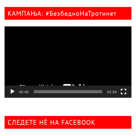
КАМПАЊА: #БезбедноНаТротинет
Видео
плејер
00:00
02:59
СЛЕДЕТЕ НÈ НА FACEBOOK