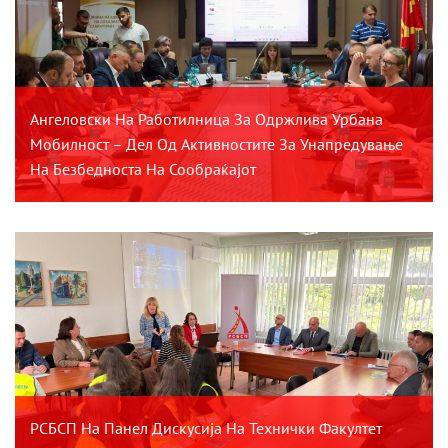
Ангеловски На Работилница За Одржлива Урбана
Мобилност – Дел Од Активностите За Унапредување
На Безбедноста На Сообраќајот
РСБСП На Панел Дискусија На Технички Факултет