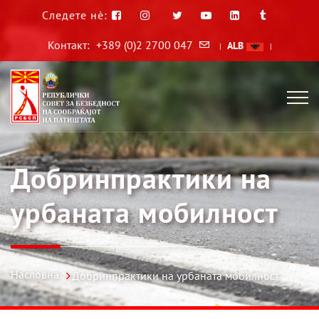
Следете нè:
Контакт:
+389 (0)2 2700 047
ALB
|
|
Добринпрактики на
урбаната мобилност
Насловна
Добринпрактики на урбаната мобилност