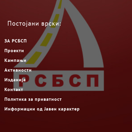
Постојани врски:
ЗА РСБСП
Проекти
Кампањи
Активности
Изданија
Контакт
Политика за приватност
Информации од Јавен карактер