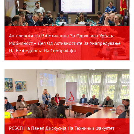
Ангеловски На Работилница За Одржлива Урбана
Мобилност – Дел Од Активностите За Унапредување
На Безбедноста На Сообраќајот
РСБСП На Панел Дискусија На Технички Факултет