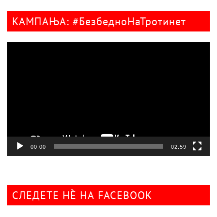
КАМПАЊА: #БезбедноНаТротинет
Видео
плејер
00:00
02:59
СЛЕДЕТЕ НÈ НА FACEBOOK