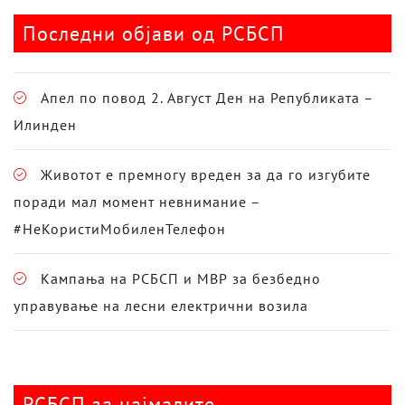
Последни објави од РСБСП
Апел по повод 2. Август Ден на Републиката –
Илинден
Животот е премногу вреден за да го изгубите
поради мал момент невнимание –
#НеКористиМобиленТелефон
Кампања на РСБСП и МВР за безбедно
управување на лесни електрични возила
РСБСП за најмалите