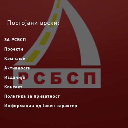
Постојани врски:
ЗА РСБСП
Проекти
Кампањи
Активности
Изданија
Контакт
Политика за приватност
Информации од Јавен карактер