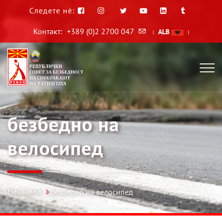
Следете нè:
Контакт:
+389 (0)2 2700 047
ALB
|
|
безбедно на
велосипед
Насловна
безбедно на велосипед