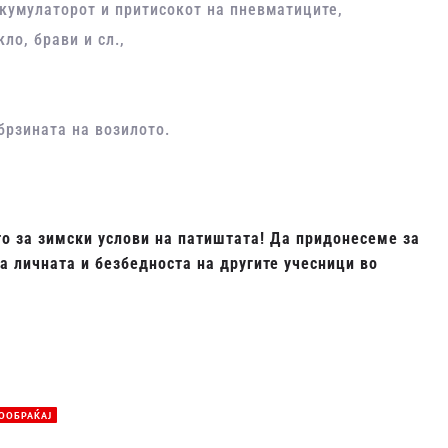
акумулаторот и притисокот на пневматиците,
ло, брави и сл.,
брзината на возилото.
то за зимски услови на патиштата! Да придонесеме за
 личната и безбедноста на другите учесници во
ООБРАЌАЈ