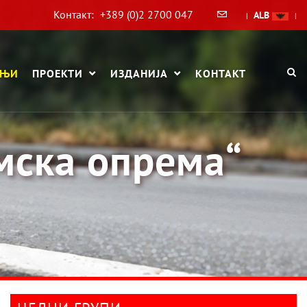
Контакт:
+389 (0)2 2700 047
ALB
|
|
АЊИ
ПРОЕКТИ
ИЗДАНИЈА
КОНТАКТ
мска опрема“