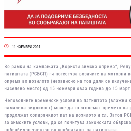
11 НОЕМВРИ 2024
Во рамки на кампањата „Користи зимска опрема“, Репу
патиштата (РСБСП) ги потсетува возачите на моторни 
опрема во возилото (независно на тоа дали се вклучен
населено место) од 15 ноември оваа година до 15 март
Неповолните временски услови на патиштата (влажни к
намалена видливост) може да го зголемат времето на р
продолжат сопирачкиот пат на возилото и сл. Затоа РС
за зимските услови, да се почитува законската обврск
побезбедно учество во сообраќајот на патиштата.