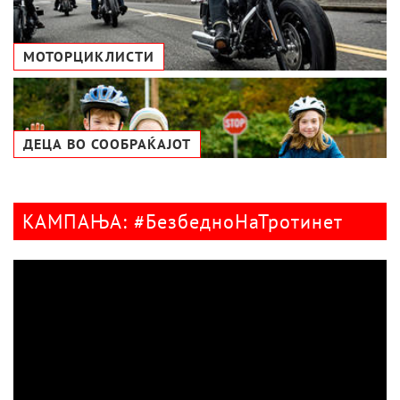
МОТОРЦИКЛИСТИ
ДЕЦА ВО СООБРАЌАЈОТ
КАМПАЊА: #БезбедноНаТротинет
Видео
плејер