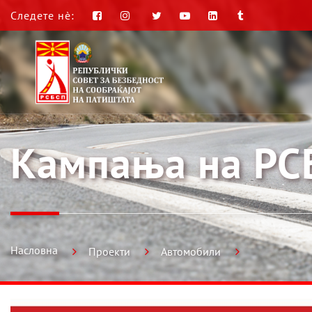
Следете нè:
Кампања на РСБ
Насловна
Проекти
Автомобили