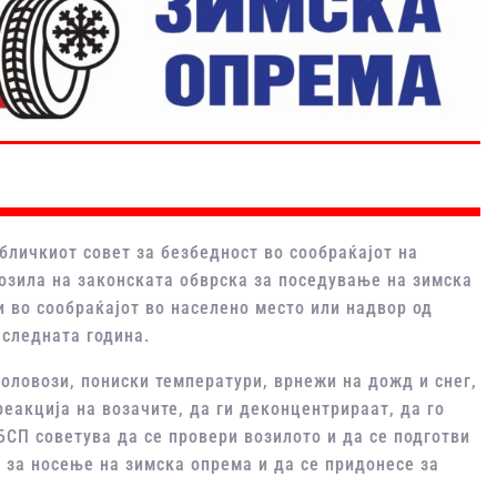
бличкиот совет за безбедност во сообраќајот на
возила на законската обврска за поседување на зимска
и во сообраќајот во населено место или надвор од
 следната година.
оловози, пониски температури, врнежи на дожд и снег,
еакција на возачите, да ги деконцентрираат, да го
БСП советува да се провери возилото и да се подготви
а за носење на зимска опрема и да се придонесе за