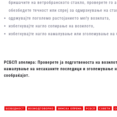
бришачите на ветробранското стакло, проверете го 
обезбедете течност или спреј за одмрзнување на стак
одржувајте поголемо растојанието меѓу возилата,
избегнувајте нагло сопирање на возилото,
избегнувајте нагло намалување или зголемување на 
РСБСП апелира: Проверете ја подготвеноста на возило
намалување на несаканите последици и зголемување на
сообраќајот.
БЕЗБЕДНОСТ
ВОЗИОДГОВОРНО
ЗИМСКА ОПРЕМА
РСБСП
СОВЕТИ
С