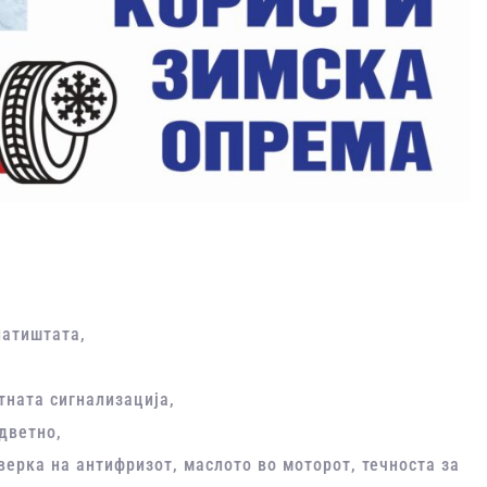
патиштата,
тната сигнализација,
одветно,
верка на антифризот, маслото во моторот, течноста за