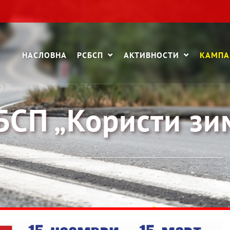
НАСЛОВНА
РСБСП
АКТИВНОСТИ
КАМП
СП „Користи зи