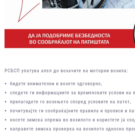
РСБСП упатува апел до возачите на моторни возила:
бидете внимателни и возете одговорно,
следете ги информациите за временските услови на 
прилагодете го возењето според условите на патот,
почитувајте ги сообраќајните правила и прописи и па
носете зимска опрема во возилото и користете ја со
направете зимска проверка на возилото односно про