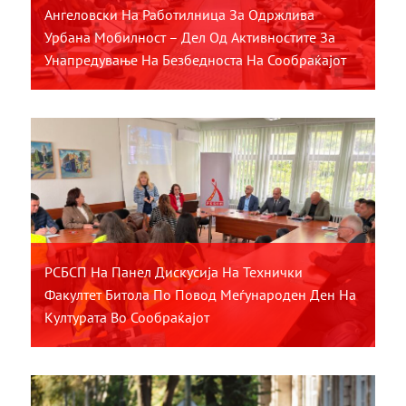
Ангеловски На Работилница За Одржлива
Урбана Мобилност – Дел Од Активностите За
Унапредување На Безбедноста На Сообраќајот
РСБСП На Панел Дискусија На Технички
Факултет Битола По Повод Меѓународен Ден На
Културата Во Сообраќајот