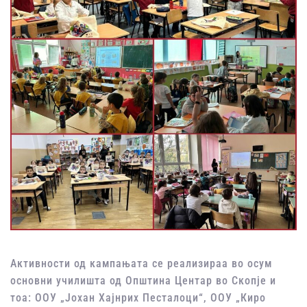
Активности од кампањата се реализираа во осум
основни училишта од Општина Центар во Скопје и
тоа: ООУ „Јохан Хајнрих Песталоци“, ООУ „Киро