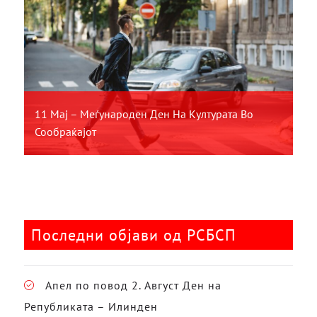
11 Мај – Меѓународен Ден На Културата Во
Сообраќајот
Последни објави од РСБСП
Апел по повод 2. Август Ден на
Републиката – Илинден