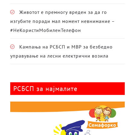
Животот е премногу вреден за да го
изгубите поради мал момент невнимание –
#НеКористиМобиленТелефон
Кампања на РСБСП и МВР за безбедно
управување на лесни електрични возила
РСБСП за најмалите