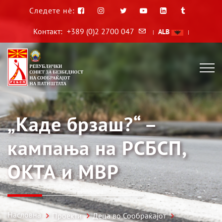
Следете нè:
Контакт:
+389 (0)2 2700 047
ALB
|
|
„Каде брзаш?“ –
кампања на РСБСП,
ОКТА и МВР
Насловна
Проекти
Деца во Сообраќајот