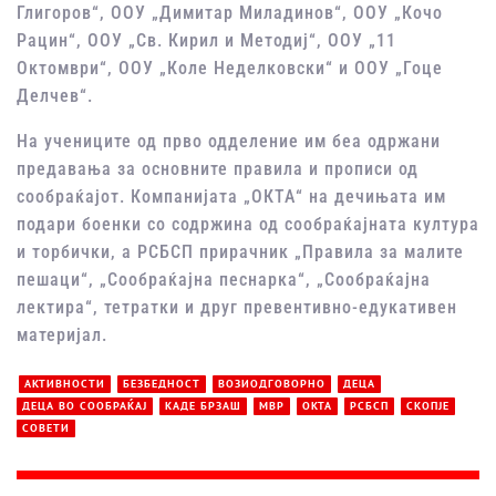
Глигоров“, ООУ „Димитар Миладинов“, ООУ „Кочо
Рацин“, ООУ „Св. Кирил и Методиј“, ООУ „11
Октомври“, ООУ „Коле Неделковски“ и ООУ „Гоце
Делчев“.
На учениците од прво одделение им беа одржани
предавања за основните правила и прописи од
сообраќајот. Компанијата „ОКТА“ на дечињата им
подари боенки со содржина од сообраќајната култура
и торбички, а РСБСП прирачник „Правила за малите
пешаци“, „Сообраќајна песнарка“, „Сообраќајна
лектира“, тетратки и друг превентивно-едукативен
материјал.
АКТИВНОСТИ
БЕЗБЕДНОСТ
ВОЗИОДГОВОРНО
ДЕЦА
ДЕЦА ВО СООБРАЌАЈ
КАДЕ БРЗАШ
МВР
ОКТА
РСБСП
СКОПЈЕ
СОВЕТИ