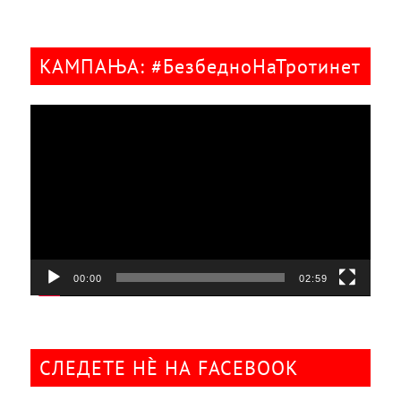
КАМПАЊА: #БезбедноНаТротинет
Видео
плејер
00:00
02:59
СЛЕДЕТЕ НÈ НА FACEBOOK