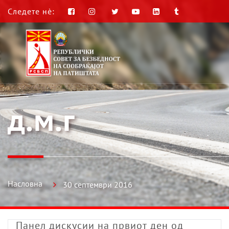
Следете нè:
д.м.г
Насловна
30 септември 2016
Панел дискусии на првиот ден од