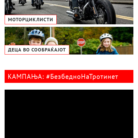
МОТОРЦИКЛИСТИ
ДЕЦА ВО СООБРАЌАЈОТ
КАМПАЊА: #БезбедноНаТротинет
Видео
плејер