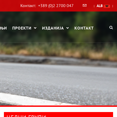
Контакт:
+389 (0)2 2700 047
ALB
|
|
АЊИ
ПРОЕКТИ
ИЗДАНИЈА
КОНТАКТ