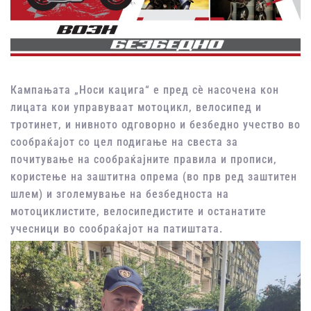
Кампањата „Носи кацига“ е пред сѐ насочена кон
лицата кои управуваат мотоцикл, велосипед и
тротинет, и нивното одговорно и безбедно учество во
сообраќајот со цел подигање на свеста за
почитување на сообраќајните правила и прописи,
користење на заштитна опрема (во прв ред заштитен
шлем) и зголемување на безбедноста на
мотоциклистите, велосипедистите и останатите
учесници во сообраќајот на патиштата.