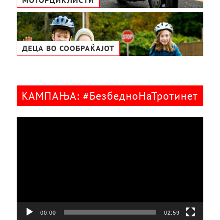
МОТОРЦИКЛИСТИ
ДЕЦА ВО СООБРАЌАЈОТ
КАМПАЊА: #БезбедноНаТротинет
Видео
плејер
00:00
02:59