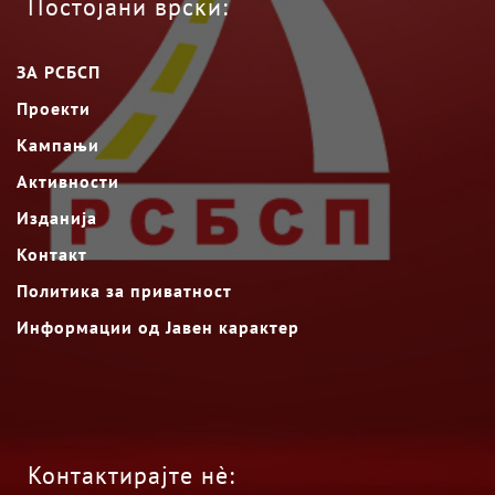
Постојани врски:
ЗА РСБСП
Проекти
Кампањи
Активности
Изданија
Контакт
Политика за приватност
Информации од Јавен карактер
Контактирајте нè: