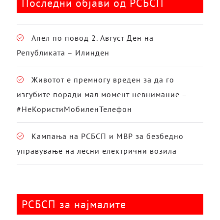
Последни објави од РСБСП
Апел по повод 2. Август Ден на
Републиката – Илинден
Животот е премногу вреден за да го
изгубите поради мал момент невнимание –
#НеКористиМобиленТелефон
Кампања на РСБСП и МВР за безбедно
управување на лесни електрични возила
РСБСП за најмалите