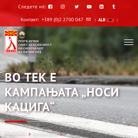
Следете нè:
Контакт:
+389 (0)2 2700 047
ALB
|
|
ВО ТЕК Е
КАМПАЊАТА „НОСИ
КАЦИГА“
Насловна
Активности