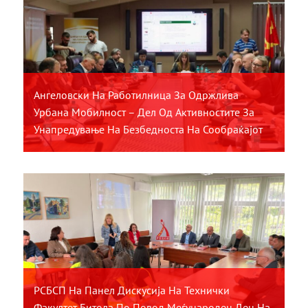
Ангеловски На Работилница За Одржлива
Урбана Мобилност – Дел Од Активностите За
Унапредување На Безбедноста На Сообраќајот
РСБСП На Панел Дискусија На Технички
Факултет Битола По Повод Меѓународен Ден На