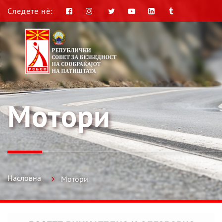
Следете нè:
Мотори
Насловна
Мотори