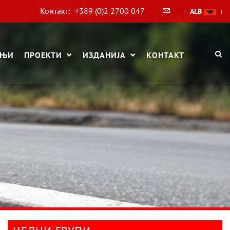
Контакт:
+389 (0)2 2700 047
ALB
|
|
АЊИ
ПРОЕКТИ
ИЗДАНИЈА
КОНТАКТ