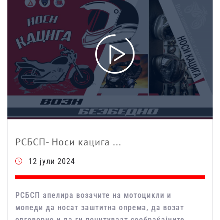
РСБСП- Носи кацига ...
12 јули 2024
РСБСП апелира возачите на мотоцикли и
мопеди да носат заштитна опрема, да возат
одговорно и да ги почитуваат сообраќајните