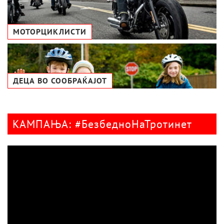
МОТОРЦИКЛИСТИ
ДЕЦА ВО СООБРАЌАЈОТ
КАМПАЊА: #БезбедноНаТротинет
Видео
плејер