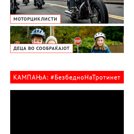
МОТОРЦИКЛИСТИ
ДЕЦА ВО СООБРАЌАЈОТ
КАМПАЊА: #БезбедноНаТротинет
Видео
плејер