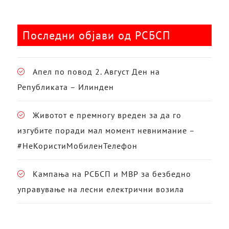
Последни објави од РСБСП
Апел по повод 2. Август Ден на
Републиката – Илинден
Животот е премногу вреден за да го
изгубите поради мал момент невнимание –
#НеКористиМобиленТелефон
Кампања на РСБСП и МВР за безбедно
управување на лесни електрични возила