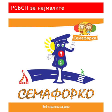
РСБСП за најмалите