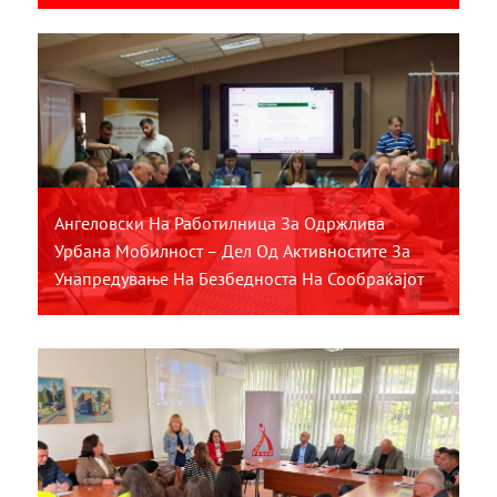
Ангеловски На Работилница За Одржлива
Урбана Мобилност – Дел Од Активностите За
Унапредување На Безбедноста На Сообраќајот