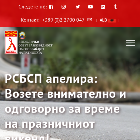
Следете нè:
Контакт:
+389 (0)2 2700 047
ALB
|
|
РСБСП апелира:
Возете внимателно и
одговорно за време
на празничниот
викенд!