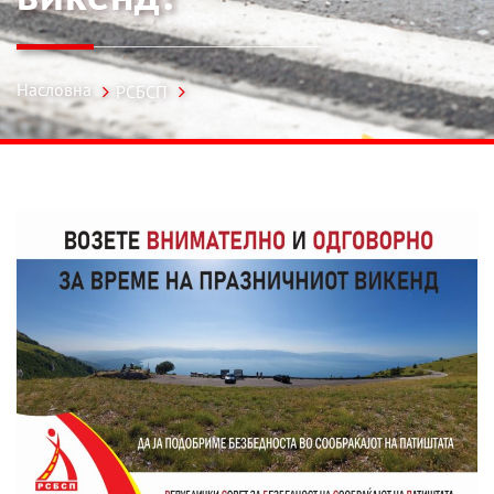
Насловна
РСБСП