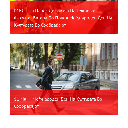
РСБСП На Панел Дискусија На Технички
Факултет Битола По Повод Меѓународен Ден На
Културата Во Сообраќајот
11 Мај – Меѓународен Ден На Културата Во
Сообраќајот