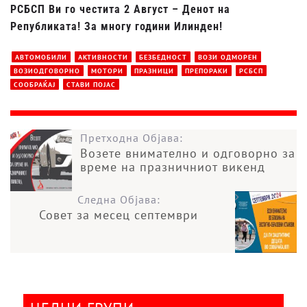
РСБСП Ви го честита 2 Август – Денот на
Републиката! За многу години Илинден!
АВТОМОБИЛИ
АКТИВНОСТИ
БЕЗБЕДНОСТ
ВОЗИ ОДМОРЕН
ВОЗИОДГОВОРНО
МОТОРИ
ПРАЗНИЦИ
ПРЕПОРАКИ
РСБСП
СООБРАЌАЈ
СТАВИ ПОЈАС
Претходна Објава:
Возете внимателно и одговорно за
време на празничниот викенд
Следна Објава:
Совет за месец септември