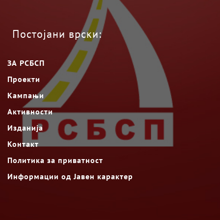
Постојани врски:
ЗА РСБСП
Проекти
Кампањи
Активности
Изданија
Контакт
Политика за приватност
Информации од Јавен карактер