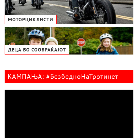
МОТОРЦИКЛИСТИ
ДЕЦА ВО СООБРАЌАЈОТ
КАМПАЊА: #БезбедноНаТротинет
Видео
плејер