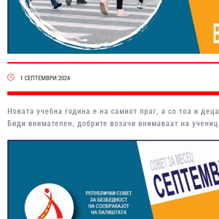
1 СЕПТЕМВРИ 2024
Новата учебна година е на самиот праг, а со тоа и дец
Биди внимателен, добрите возачи внимаваат на учениц