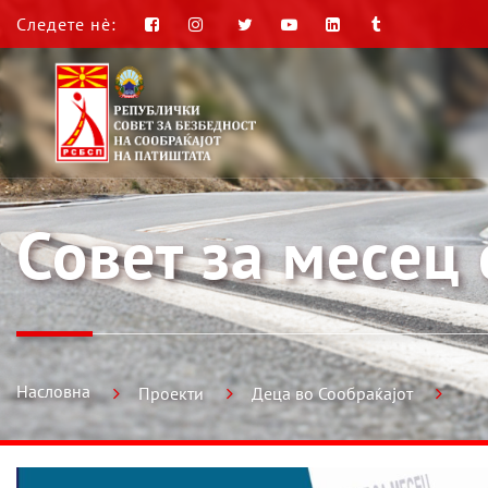
Следете нè:
Совет за месец
Насловна
Проекти
Деца во Сообраќајот