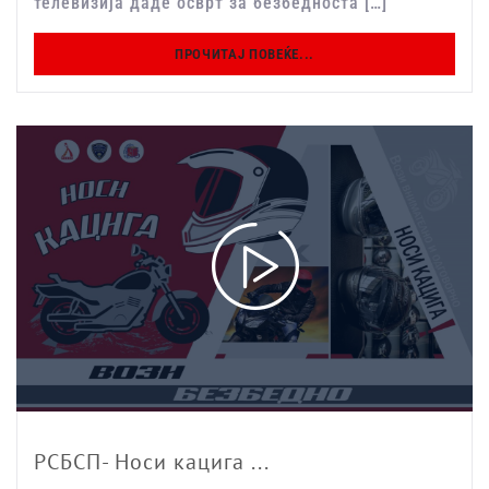
телевизија даде осврт за безбедноста […]
ПРОЧИТАЈ ПОВЕЌЕ...
РСБСП- Носи кацига ...