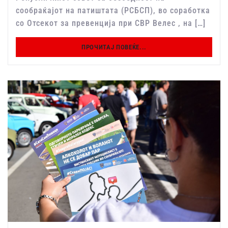
сообраќајот на патиштата (РСБСП), во соработка
со Отсекот за превенција при СВР Велес , на […]
ПРОЧИТАЈ ПОВЕЌЕ...