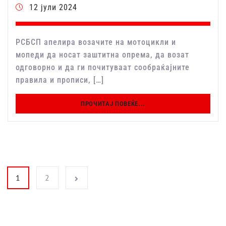
12 јули 2024
РСБСП апелира возачите на мотоцикли и
мопеди да носат заштитна опрема, да возат
одговорно и да ги почитуваат сообраќајните
правила и прописи, […]
ПРОЧИТАЈ ПОВЕЌЕ...
Posts pagination
1
2