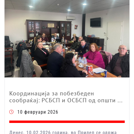
Координација за побезбеден
сообраќај: РСБСП и ОСБСП од општи ...
10 февруари 2026
Денес, 10.02.2026 година, во Прилеп се одржа