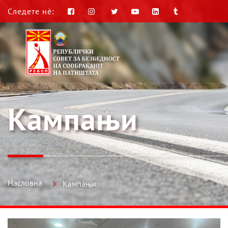
Следете нè:
Кампањи
Насловна
Кампањи