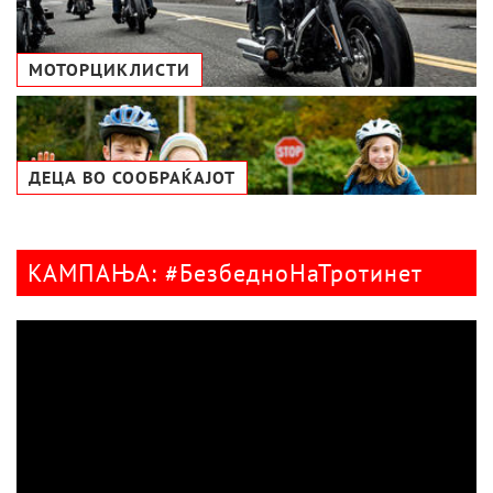
МОТОРЦИКЛИСТИ
ДЕЦА ВО СООБРАЌАЈОТ
КАМПАЊА: #БезбедноНаТротинет
Видео
плејер