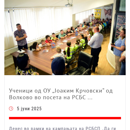
Ученици од ОУ „Јоаким Крчовски“ од
Волково во посета на РСБС ...
5 јуни 2025
Денес во рамки на кампањата на РСБСП „Да ги