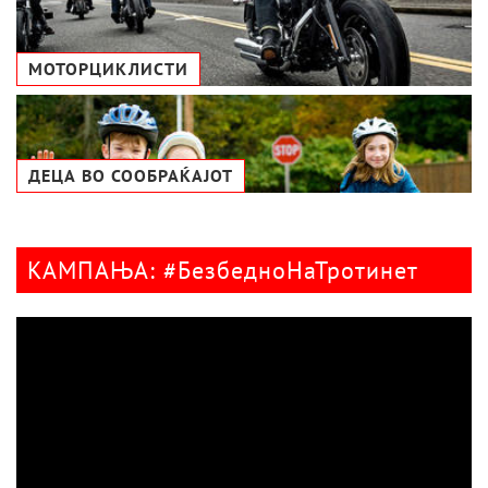
МОТОРЦИКЛИСТИ
ДЕЦА ВО СООБРАЌАЈОТ
КАМПАЊА: #БезбедноНаТротинет
Видео
плејер