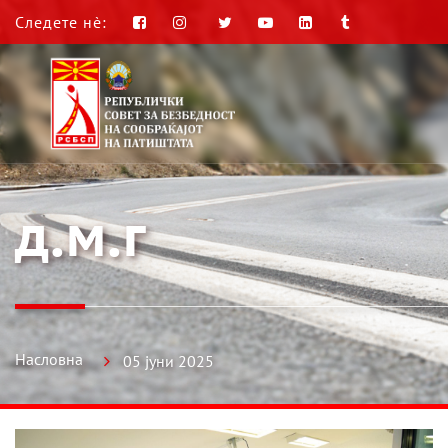
Следете нè:
д.м.г
Насловна
05 јуни 2025