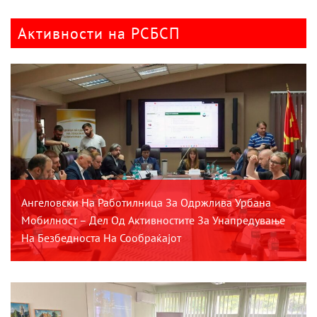
Активности на РСБСП
Ангеловски На Работилница За Одржлива Урбана
Мобилност – Дел Од Активностите За Унапредување
На Безбедноста На Сообраќајот