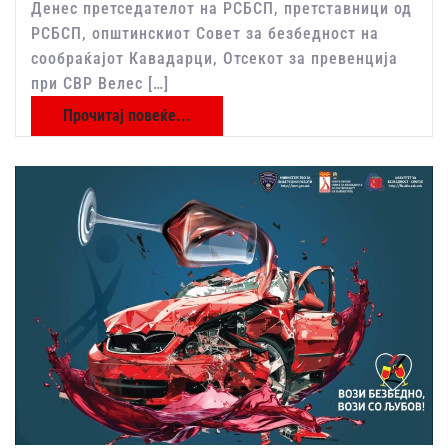
Денес претседателот на РСБСП, претставници од
РСБСП, општинскиот Совет за безбедност на
сообраќајот Кавадарци, Отсекот за превенција
при СВР Велес […]
Прочитај повеќе...