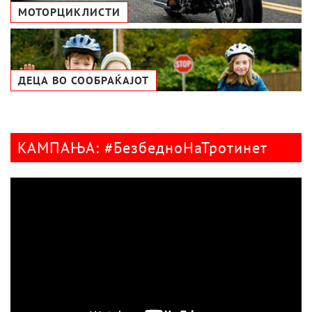
МОТОРЦИКЛИСТИ
ДЕЦА ВО СООБРАЌАЈОТ
КАМПАЊА: #БезбедноНаТротинет
Видео
плејер