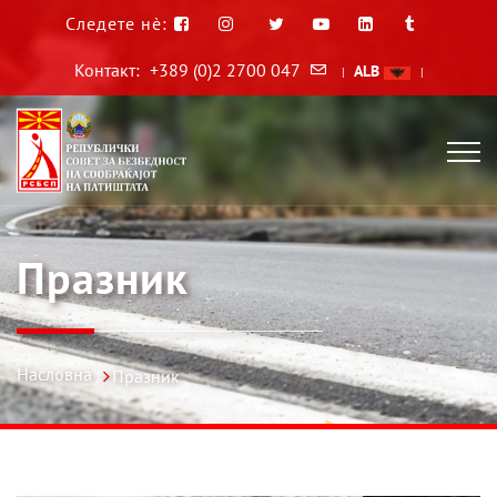
Следете нè:
Контакт:
+389 (0)2 2700 047
ALB
|
|
Празник
Насловна
Празник