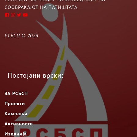
СООБРАЌАЈОТ НА ПАТИШТАТА
РСБСП ©
2026
Постојани врски:
ЗА РСБСП
Проекти
Кампањи
Активности
Изданија