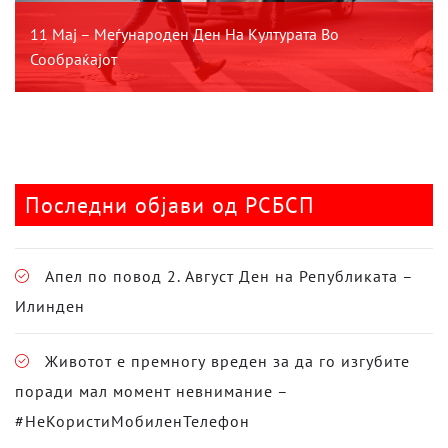
11 Мај – Меѓународен Ден На Културата Во
Сообраќајот
Последни објави од РСБСП
Апел по повод 2. Август Ден на Републиката –
Илинден
Животот е премногу вреден за да го изгубите
поради мал момент невнимание –
#НеКористиМобиленТелефон