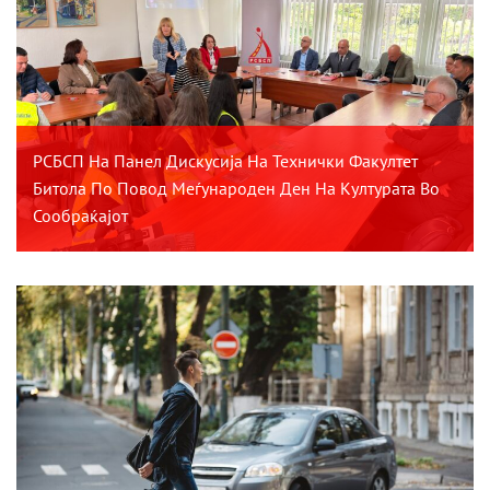
РСБСП На Панел Дискусија На Технички Факултет
Битола По Повод Меѓународен Ден На Културата Во
Сообраќајот