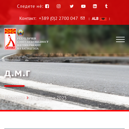
Следете нè:
Контакт:
+389 (0)2 2700 047
ALB
|
|
д.м.г
Насловна
13 февруари 2025