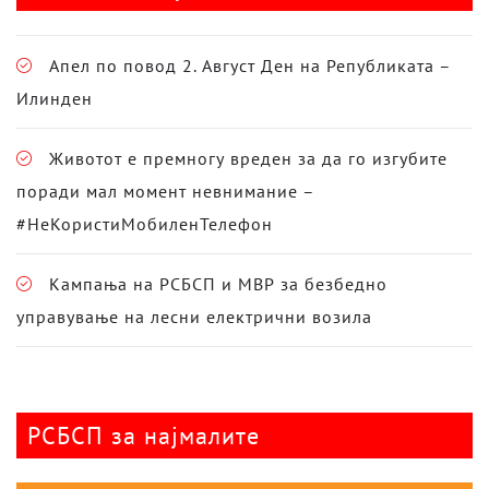
Апел по повод 2. Август Ден на Републиката –
Илинден
Животот е премногу вреден за да го изгубите
поради мал момент невнимание –
#НеКористиМобиленТелефон
Кампања на РСБСП и МВР за безбедно
управување на лесни електрични возила
РСБСП за најмалите