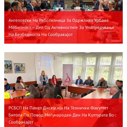
Ангеловски На Работилница За Одржлива Урбана
Мобилност – Дел Од Активностите За Унапредување
На Безбедноста На Сообраќајот
РСБСП На Панел Дискусија На Технички Факултет
Битола По Повод Меѓународен Ден На Културата Во
Сообраќајот