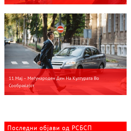
11 Мај – Меѓународен Ден На Културата Во
Сообраќајот
Последни објави од РСБСП