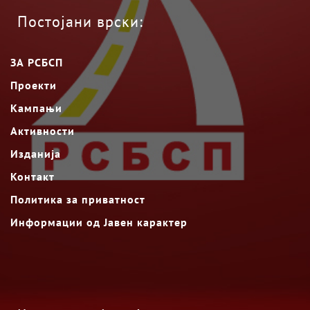
Постојани врски:
ЗА РСБСП
Проекти
Кампањи
Активности
Изданија
Контакт
Политика за приватност
Информации од Јавен карактер