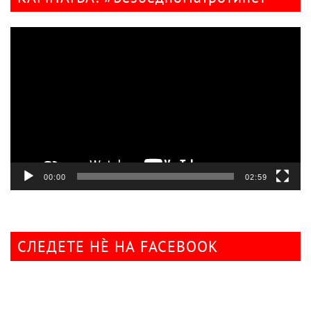
Видео
плејер
00:00
02:59
СЛЕДЕТЕ НÈ НА FACEBOOK