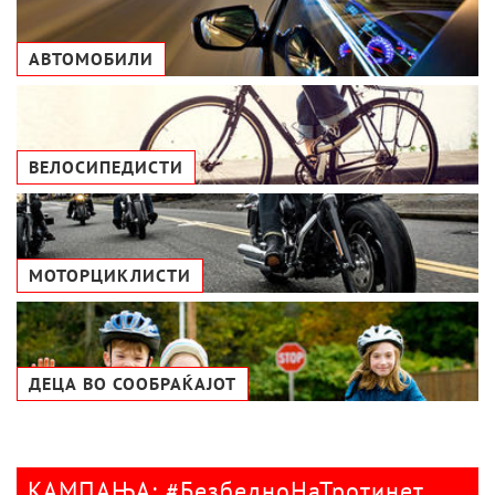
АВТОМОБИЛИ
ВЕЛОСИПЕДИСТИ
МОТОРЦИКЛИСТИ
ДЕЦА ВО СООБРАЌАЈОТ
КАМПАЊА: #БезбедноНаТротинет