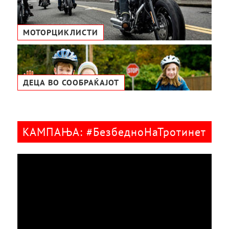
МОТОРЦИКЛИСТИ
ДЕЦА ВО СООБРАЌАЈОТ
КАМПАЊА: #БезбедноНаТротинет
Видео
плејер