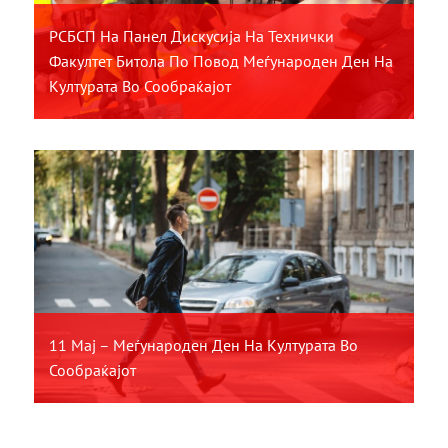
РСБСП На Панел Дискусија На Технички
Факултет Битола По Повод Меѓународен Ден На
Културата Во Сообраќајот
11 Мај – Меѓународен Ден На Културата Во
Сообраќајот