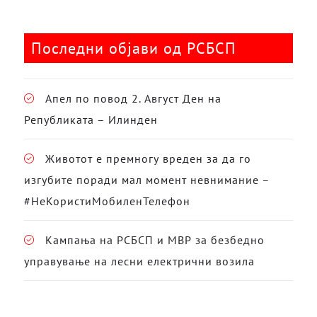
Последни објави од РСБСП
Апел по повод 2. Август Ден на
Републиката – Илинден
Животот е премногу вреден за да го
изгубите поради мал момент невнимание –
#НеКористиМобиленТелефон
Кампања на РСБСП и МВР за безбедно
управување на лесни електрични возила