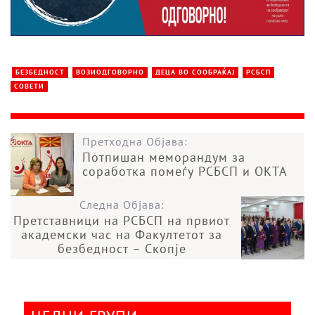
БЕЗБЕДНОСТ
ВОЗИОДГОВОРНО
ДЕЦА ВО СООБРАЌАЈ
РСБСП
СОВЕТИ
Претходна Објава:
Потпишан меморандум за
соработка помеѓу РСБСП и ОКТА
Следна Објава:
Претставници на РСБСП на првиот
академски час на Факултетот за
безбедност – Скопје