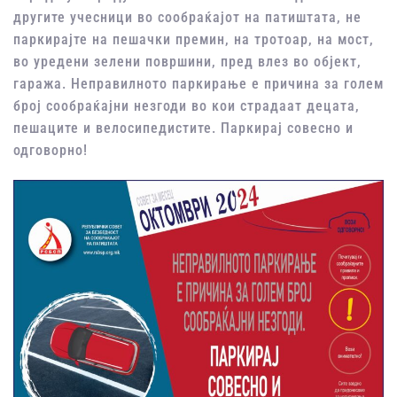
другите учесници во сообраќајот на патиштата, не
паркирајте на пешачки премин, на тротоар, на мост,
во уредени зелени површини, пред влез во објект,
гаража. Неправилното паркирање е причина за голем
број сообраќајни незгоди во кои страдаат децата,
пешаците и велосипедистите. Паркирај совесно и
одговорно!