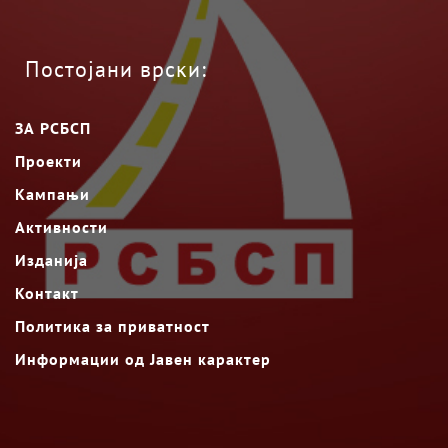
Постојани врски:
ЗА РСБСП
Проекти
Кампањи
Активности
Изданија
Контакт
Политика за приватност
Информации од Јавен карактер