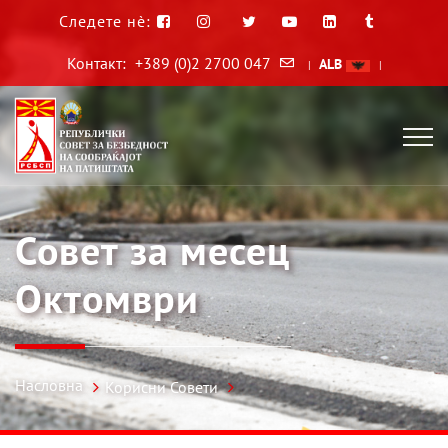
Следете нè:
Контакт:
+389 (0)2 2700 047
ALB
|
|
Совет за месец
Октомври
Насловна
Корисни Совети