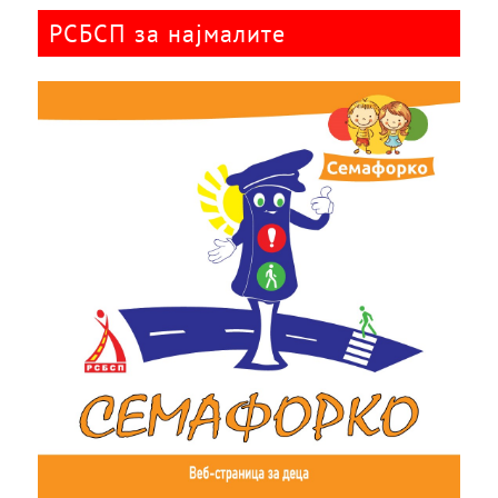
РСБСП за најмалите