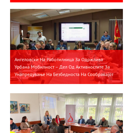
Ангеловски На Работилница За Одржлива
Урбана Мобилност – Дел Од Активностите За
Унапредување На Безбедноста На Сообраќајот