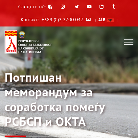
Следете нè:
Контакт:
+389 (0)2 2700 047
ALB
|
|
Потпишан
меморандум за
соработка помеѓу
РСБСП и ОКТА