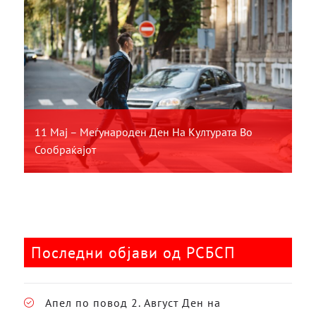
11 Мај – Меѓународен Ден На Културата Во
Сообраќајот
Последни објави од РСБСП
Апел по повод 2. Август Ден на