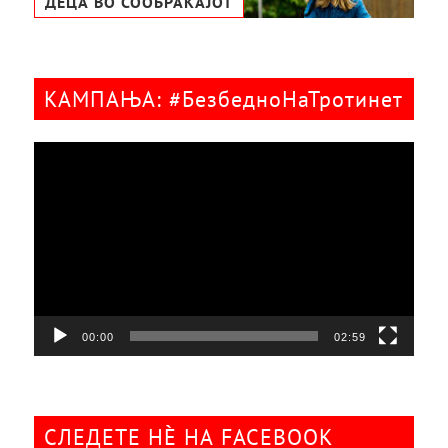
ДЕЦА ВО СООБРАЌАЈОТ
КАМПАЊА: #БезбедноНаТротинет
Видео
плејер
00:00
02:59
СЛЕДЕТЕ НÈ НА FACEBOOK