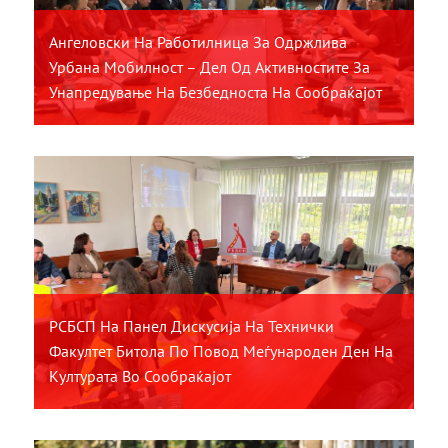
Ангеловски На Работилница За Одржлива
Урбана Мобилност – Дел Од Активностите За
Унапредување На Безбедноста На Сообраќајот
РСБСП На Панел Дискусија На Технички
Факултет Битола По Повод Меѓународен Ден На
Културата Во Сообраќајот