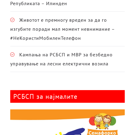
Републиката – Илинден
Животот е премногу вреден за да го
изгубите поради мал момент невнимание –
#НеКористиМобиленТелефон
Кампања на РСБСП и МВР за безбедно
управување на лесни електрични возила
РСБСП за најмалите