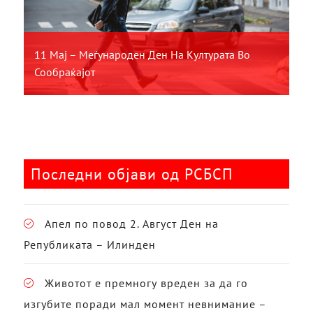
11 Мај – Меѓународен Ден На Културата Во
Сообраќајот
Последни објави од РСБСП
Апел по повод 2. Август Ден на
Републиката – Илинден
Животот е премногу вреден за да го
изгубите поради мал момент невнимание –