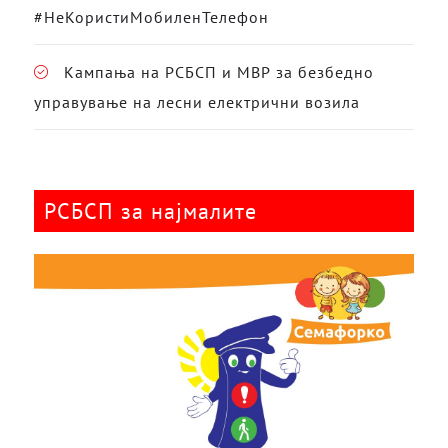
#НеКористиМобиленТелефон
Кампања на РСБСП и МВР за безбедно
управување на лесни електрични возила
РСБСП за најмалите