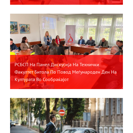
РСБСП На Панел Дискусија На Технички
Факултет Битола По Повод Меѓународен Ден На
Културата Во Сообраќајот