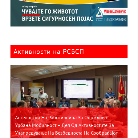
Активности на РСБСП
Ангеловски На Работилница За Одржлива
Урбана Мобилност – Дел Од Активностите За
Унапредување На Безбедноста На Сообраќајот