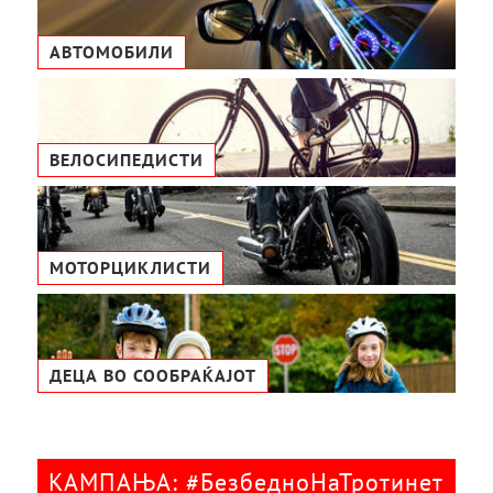
АВТОМОБИЛИ
ВЕЛОСИПЕДИСТИ
МОТОРЦИКЛИСТИ
ДЕЦА ВО СООБРАЌАЈОТ
КАМПАЊА: #БезбедноНаТротинет