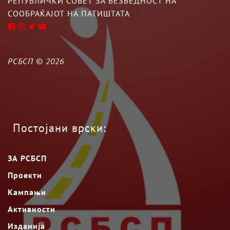
РЕПУБЛИЧКИ СОВЕТ ЗА БЕЗБЕДНОСТ НА
СООБРАЌАЈОТ НА ПАТИШТАТА
РСБСП ©
2026
Постојани врски:
ЗА РСБСП
Проекти
Кампањи
Активности
Изданија