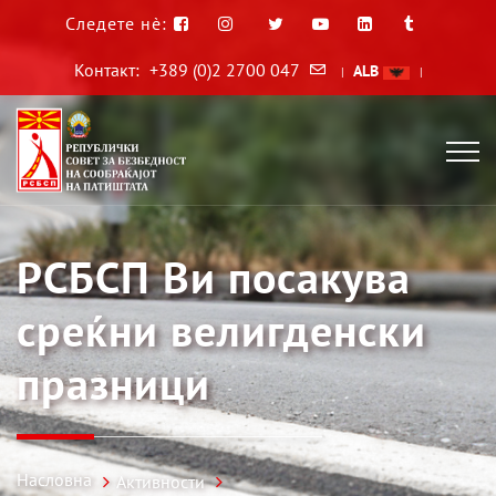
Следете нè:
Контакт:
+389 (0)2 2700 047
ALB
|
|
РСБСП Ви посакува
среќни велигденски
празници
Насловна
Активности