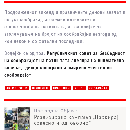
Продолжениот викенд и празничните денови значат и
погуст сообраќај, зголемен интензитет и
фрекфенција на патиштата, а тоа влијае за
зголемување на бројот на сообраќајни незгоди од
кои некои и со фатални последици.
Водејќи се од тоа,
Републичкиот совет за безбедност
на сообраќајот на патиштата апелира на внимателно
возење, дисциплинирано и смирено учество во
сообраќајот.
АКТИВНОСТИ
ВЕЛИГДЕН
ПРАЗНИЦИ
РСБСП
СООБРАЌАЈ
Претходна Објава:
Реализирана кампања „Паркирај
совесно и одговорно“