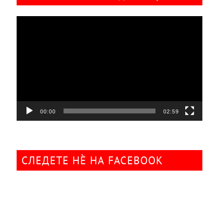
Видео
плејер
00:00
02:59
СЛЕДЕТЕ НÈ НА FACEBOOK