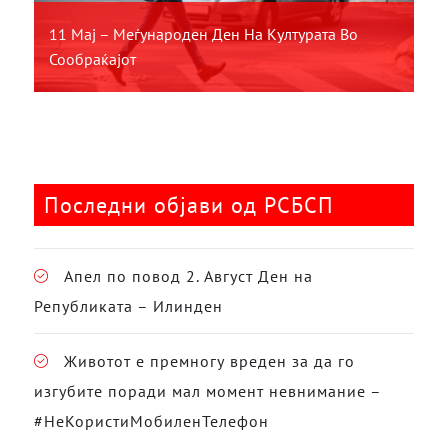
11 Мај – Меѓународен Ден На Културата Во
Сообраќајот
Последни објави од РСБСП
Апел по повод 2. Август Ден на
Републиката – Илинден
Животот е премногу вреден за да го
изгубите поради мал момент невнимание –
#НеКористиМобиленТелефон