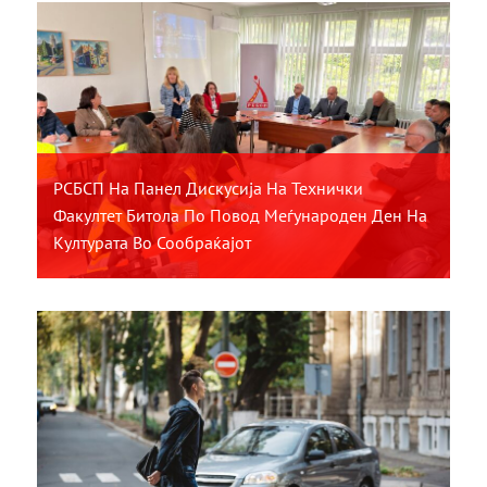
РСБСП На Панел Дискусија На Технички
Факултет Битола По Повод Меѓународен Ден На
Културата Во Сообраќајот