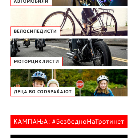
АВТОМОБИЛИ
ВЕЛОСИПЕДИСТИ
МОТОРЦИКЛИСТИ
ДЕЦА ВО СООБРАЌАЈОТ
КАМПАЊА: #БезбедноНаТротинет