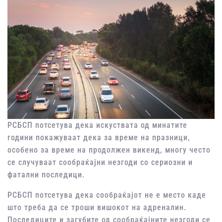
РСБСП потсетува дека искуствата од минатите
години покажуваат дека за време на празници,
особено за време на продолжен викенд, многу често
се случуваат сообраќајни незгоди со сериозни и
фатални последици.
РСБСП потсетува дека сообраќајот не е место каде
што треба да се троши вишокот на адреналин.
Последиците и загубите од сообраќајните незгоди се