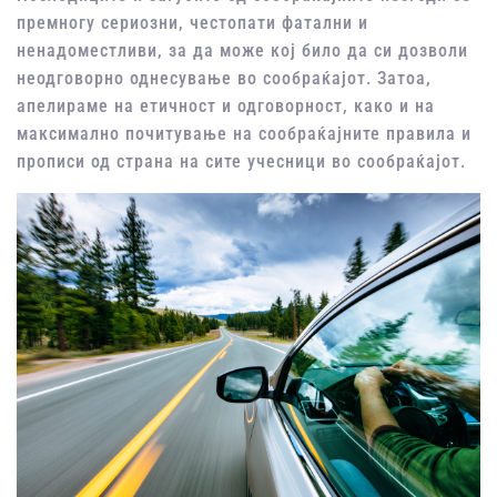
премногу сериозни, честопати фатални и
ненадоместливи, за да може кој било да си дозволи
неодговорно однесување во сообраќајот. Затоа,
апелираме на етичност и одговорност, како и на
максимално почитување на сообраќајните правила и
прописи од страна на сите учесници во сообраќајот.