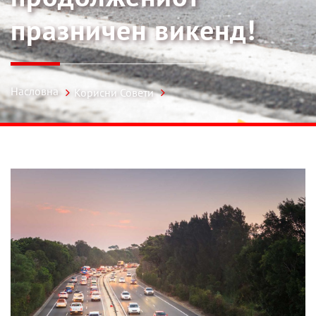
празничен викенд!
Насловна
Корисни Совети