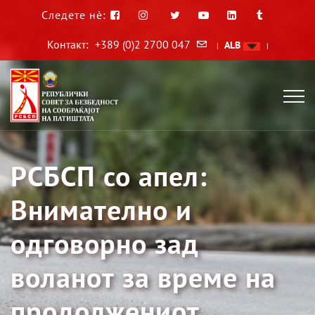
Следете нè:
Контакт:
+389 (0)2 2700 047
ALB
|
|
РСБСП со апел:
Внимателно и
одговорно зад
воланот за време на
продолжениот