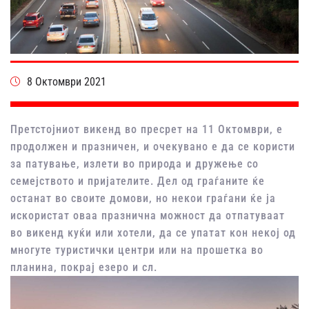
8 Октомври 2021
Претстојниот викенд во пресрет на 11 Октомври, е
продолжен и празничен, и очекувано е да се користи
за патување, излети во природа и дружење со
семејството и пријателите. Дел од граѓаните ќе
останат во своите домови, но некои граѓани ќе ја
искористат оваа празнична можност да отпатуваат
во викенд куќи или хотели, да се упатат кон некој од
многуте туристички центри или на прошетка во
планина, покрај езеро и сл.