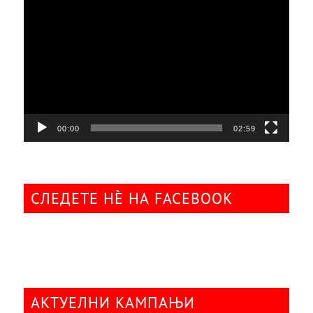
Видео
плејер
00:00
02:59
СЛЕДЕТЕ НÈ НА FACEBOOK
АКТУЕЛНИ КАМПАЊИ