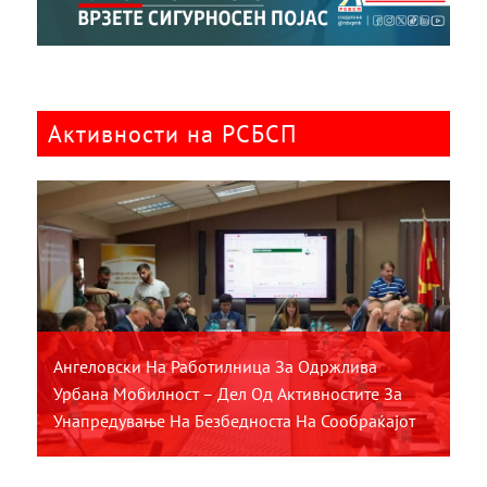
Активности на РСБСП
Ангеловски На Работилница За Одржлива
Урбана Мобилност – Дел Од Активностите За
Унапредување На Безбедноста На Сообраќајот