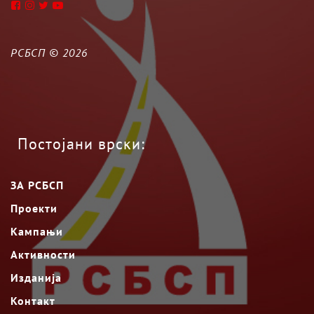
РСБСП ©
2026
Постојани врски:
ЗА РСБСП
Проекти
Кампањи
Активности
Изданија
Контакт