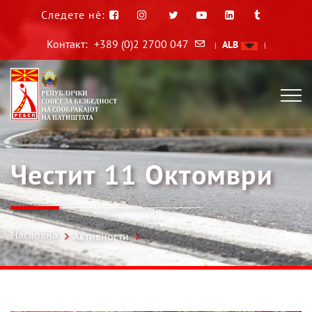
Следете нè:
Контакт:
+389 (0)2 2700 047
ALB
|
|
Честит 11 Октомври
Насловна
Активности