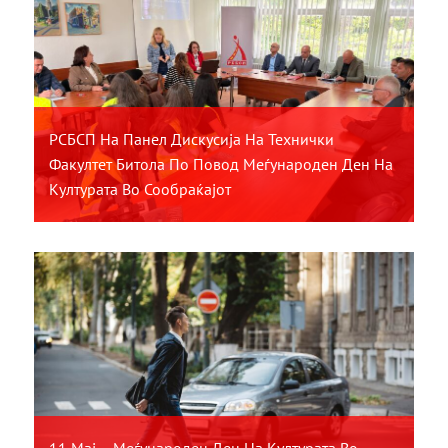
РСБСП На Панел Дискусија На Технички
Факултет Битола По Повод Меѓународен Ден На
Културата Во Сообраќајот
11 Мај – Меѓународен Ден На Културата Во