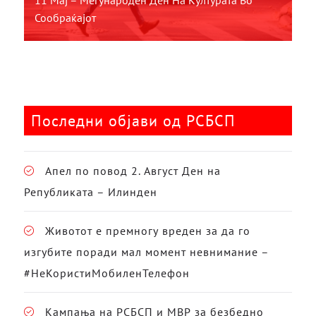
Сообраќајот
Последни објави од РСБСП
Апел по повод 2. Август Ден на
Републиката – Илинден
Животот е премногу вреден за да го
изгубите поради мал момент невнимание –
#НеКористиМобиленТелефон
Кампања на РСБСП и МВР за безбедно