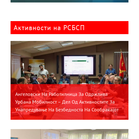
Активности на РСБСП
Ангеловски На Работилница За Одржлива
Урбана Мобилност – Дел Од Активностите За
Унапредување На Безбедноста На Сообраќајот