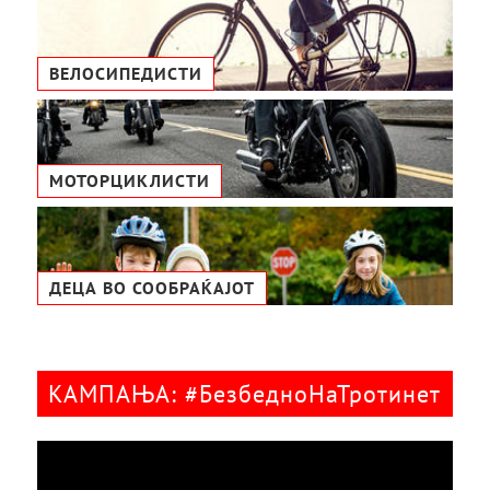
ВЕЛОСИПЕДИСТИ
МОТОРЦИКЛИСТИ
ДЕЦА ВО СООБРАЌАЈОТ
КАМПАЊА: #БезбедноНаТротинет
Видео
плејер