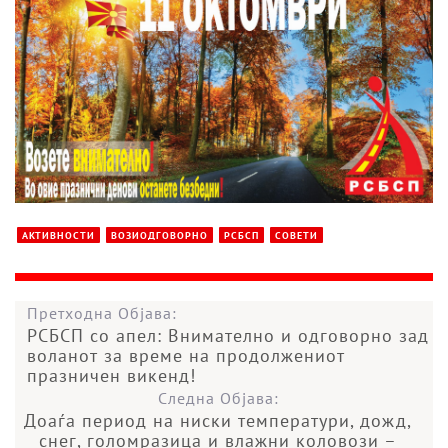
АКТИВНОСТИ
ВОЗИОДГОВОРНО
РСБСП
СОВЕТИ
Претходна Објава:
РСБСП со апел: Внимателно и одговорно зад
воланот за време на продолжениот
празничен викенд!
Следна Објава:
Доаѓа период на ниски температури, дожд,
снег, голомразица и влажни коловози –