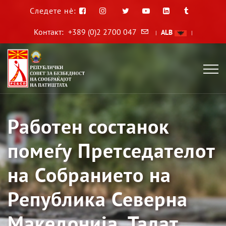
Следете нè:
Контакт:
+389 (0)2 2700 047
ALB
|
|
Работен состанок
помеѓу Претседателот
на Собранието на
Република Северна
Македонија, Талат