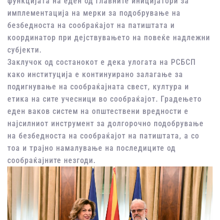
функцијата на еден од главните иницијатори за
имплементација на мерки за подобрување на
безбедноста на сообраќајот на патиштата и
координатор при дејствувањето на повеќе надлежни
субјекти.
Заклучок од состанокот е дека улогата на РСБСП
како институција е континуирано залагање за
подигнување на сообраќајната свест, култура и
етика на сите учесници во сообраќајот. Градењето
еден ваков систем на општествени вредности е
најсилниот инструмент за долгорочно подобрување
на безбедноста на сообраќајот на патиштата, а со
тоа и трајно намалување на последиците од
сообраќајните незгоди.