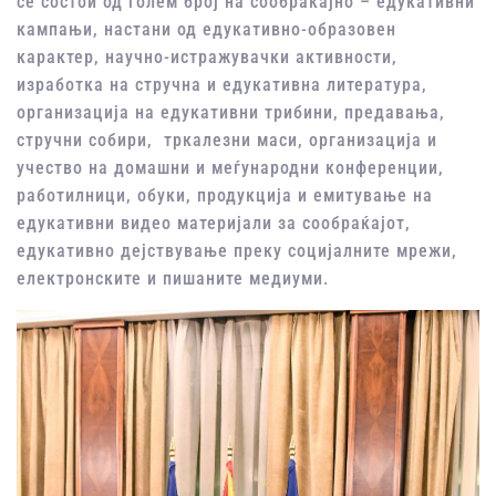
се состои од голем број на сообраќајно – едукативни
кампањи, настани од едукативно-образовен
карактер, научно-истражувачки активности,
изработка на стручна и едукативна литература,
организација на едукативни трибини, предавања,
стручни собири, тркалезни маси, организација и
учество на домашни и меѓународни конференции,
работилници, обуки, продукција и емитување на
едукативни видео материјали за сообраќајот,
едукативно дејствување преку социјалните мрежи,
електронските и пишаните медиуми.