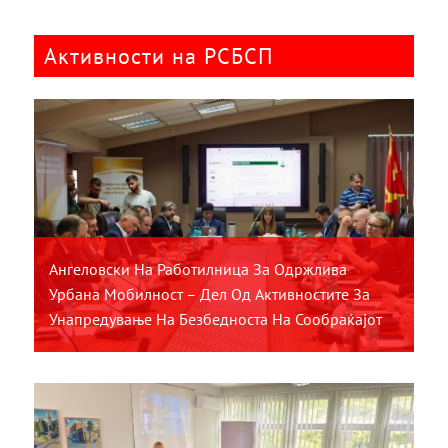
Активности на РСБСП
Ангеловски На Работилница За Одржлива
Урбана Мобилност – Дел Од Активностите За
Унапредување На Безбедноста На Сообраќајот