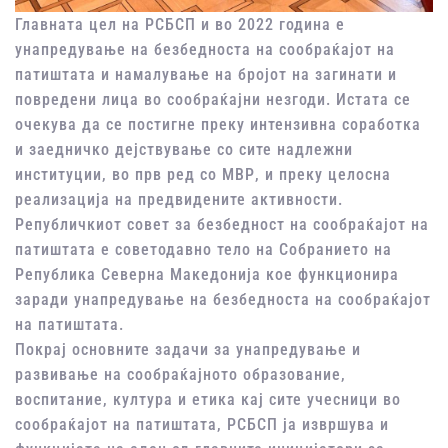
Главната цел на РСБСП и во 2022 година е
унапредување на безбедноста на сообраќајот на
патиштата и намалување на бројот на загинати и
повредени лица во сообраќајни незгоди. Истата се
очекува да се постигне преку интензивна соработка
и заедничко дејствување со сите надлежни
институции, во прв ред со МВР, и преку целосна
реализација на предвидените активности.
Републичкиот совет за безбедност на сообраќајот на
патиштата е советодавно тело на Собранието на
Република Северна Македонија кое функционира
заради унапредување на безбедноста на сообраќајот
на патиштата.
Покрај основните задачи за унапредување и
развивање на сообраќајното образование,
воспитание, култура и етика кај сите учесници во
сообраќајот на патиштата, РСБСП ја извршува и