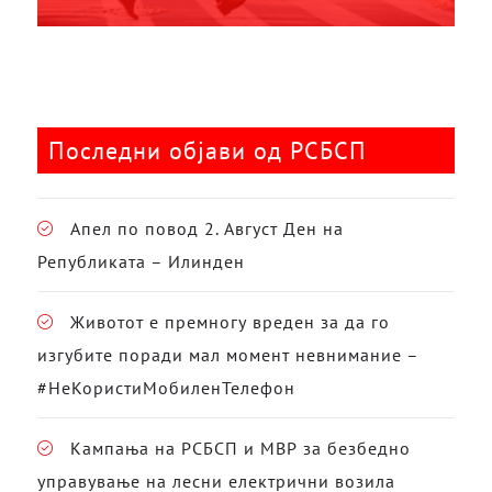
Последни објави од РСБСП
Апел по повод 2. Август Ден на
Републиката – Илинден
Животот е премногу вреден за да го
изгубите поради мал момент невнимание –
#НеКористиМобиленТелефон
Кампања на РСБСП и МВР за безбедно
управување на лесни електрични возила