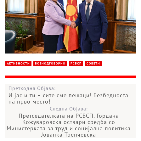
АКТИВНОСТИ
ВОЗИОДГОВОРНО
РСБСП
СОВЕТИ
Претходна Објава:
И јас и ти – сите сме пешаци! Безбедноста
на прво место!
Следна Објава:
Претседателката на РСБСП, Гордана
Кожуваровска оствари средба со
Министерката за труд и социјална политика
Јованка Тренчевска