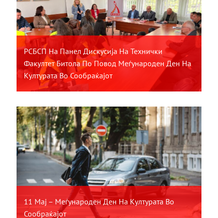
РСБСП На Панел Дискусија На Технички
Факултет Битола По Повод Меѓународен Ден На
Културата Во Сообраќајот
11 Мај – Меѓународен Ден На Културата Во
Сообраќајот