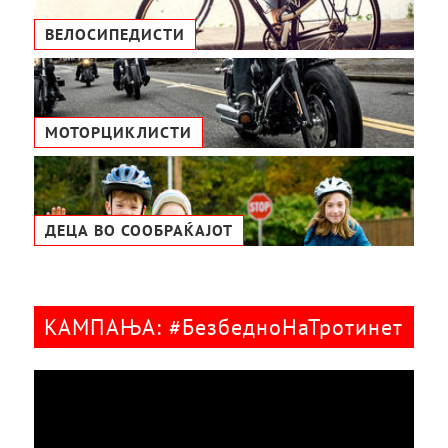
ВЕЛОСИПЕДИСТИ
МОТОРЦИКЛИСТИ
ДЕЦА ВО СООБРАЌАЈОТ
КАМПАЊА: #БезбедноНаТротинет
Видео
плејер