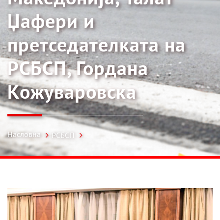
Џафери и
претседателката на
РСБСП, Гордана
Кожуваровска
Насловна
РСБСП