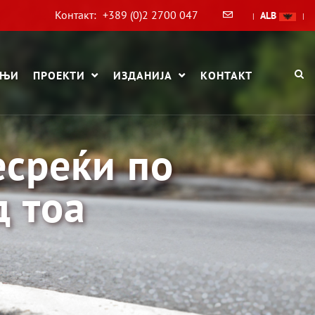
Контакт:
+389 (0)2 2700 047
ALB
|
|
АЊИ
ПРОЕКТИ
ИЗДАНИЈА
КОНТАКТ
есреќи по
д тоа