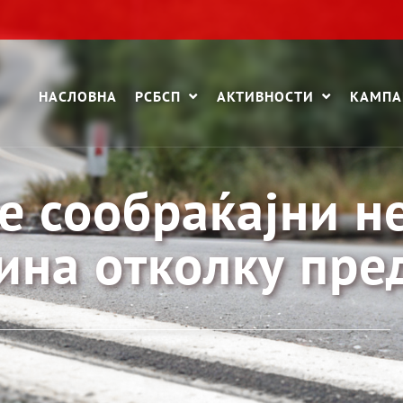
НАСЛОВНА
РСБСП
АКТИВНОСТИ
КАМП
 сообраќајни н
ина отколку пре