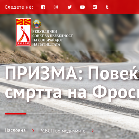
Следете нè:
ПРИЗМА: Повеќе
смртта на Фрос
Насловна
РСБСП во медиумите