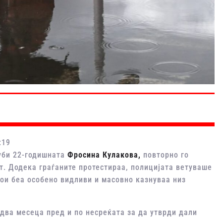
:19
губи 22-годишната
Фросина Кулакова
,
повторно го
. Додека граѓаните протестираа, полицијата ветуваше
кои беа особено видливи и масовно казнуваа низ
два месеца пред и по несреќата за да утврди дали