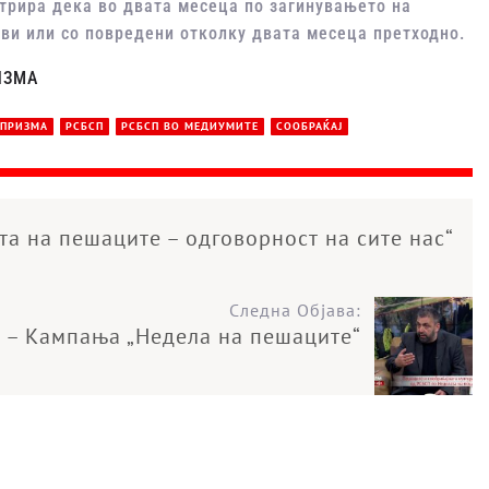
стрира дека во двата месеца по загинувањето на
тви или со повредени отколку двата месеца претходно.
РИЗМА
ПРИЗМА
РСБСП
РСБСП ВО МЕДИУМИТЕ
СООБРАЌАЈ
та на пешаците – одговорност на сите нас“
Следна Објава:
В – Кампања „Недела на пешаците“