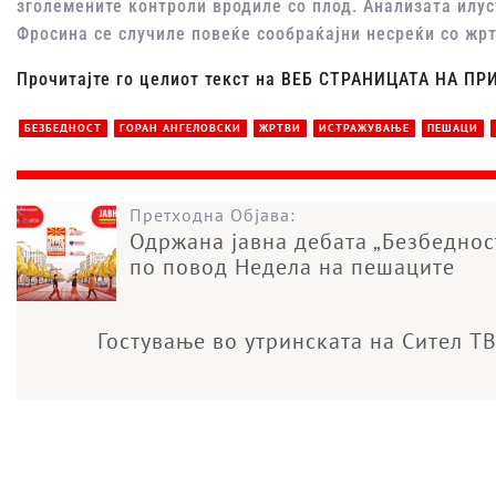
зголемените контроли вродиле со плод. Анализата илу
Фросина се случиле повеќе сообраќајни несреќи со жр
Прочитајте го целиот текст на ВЕБ СТРАНИЦАТА НА П
БЕЗБЕДНОСТ
ГОРАН АНГЕЛОВСКИ
ЖРТВИ
ИСТРАЖУВАЊЕ
ПЕШАЦИ
Претходна Објава:
Одржана јавна дебата „Безбеднос
по повод Недела на пешаците
Гостување во утринската на Сител Т