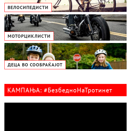
ВЕЛОСИПЕДИСТИ
МОТОРЦИКЛИСТИ
ДЕЦА ВО СООБРАЌАЈОТ
КАМПАЊА: #БезбедноНаТротинет
Видео
плејер