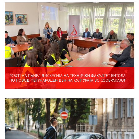
РСБСП НА ПАНЕЛ ДИСКУСИЈА НА ТЕХНИЧКИ ФАКУЛТЕТ БИТОЛА
ПО ПОВОД МЕЃУНАРОДЕН ДЕН НА КУЛТУРАТА ВО СООБРАЌАЈОТ