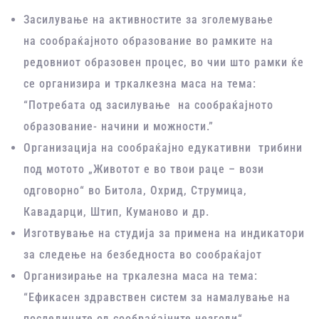
Засилување на активностите за зголемување
на сообраќајното образование во рамките на
редовниот образовен процес, во чии што рамки ќе
се организира и тркалкезна маса на тема:
“Потребата од засилување на сообраќајното
образование- начини и можности.”
Организација на сообраќајно едукативни трибини
под мотото „Животот е во твои раце – вози
одговорно“ во Битола, Охрид, Струмица,
Кавадарци, Штип, Куманово и др.
Изготвување на студија за примена на индикатори
за следење на безбедноста во сообраќајот
Организирање на тркалезна маса на тема:
“Ефикасен здравствен систем за намалување на
последиците од сообраќајните незгоди“