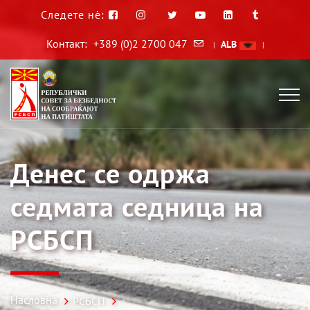
Следете нè:
Контакт:
+389 (0)2 2700 047
ALB
|
|
Денес се одржа
седмата седница на
РСБСП
Насловна
РСБСП