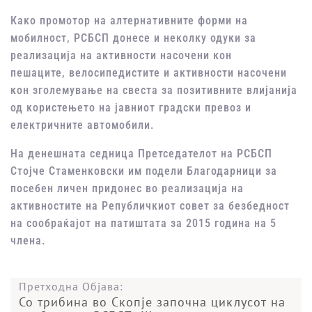
Како промотор на алтернативните форми на
мобилност, РСБСП донесе и неколку одуки за
реализација на активности насочени кон
пешаците, велосипедистите и активности насочени
кон зголемување на свеста за позитивните влијанија
од користењето на јавниот градски превоз и
електричните автомобили.
На денешната седница Претседателот на РСБСП
Стојче Стаменковски им подели Благодарници за
посебен личен придонес во реализација на
активностите на Републичкиот совет за безбедност
на сообраќајот на патиштата за 2015 година на 5
члена.
Претходна Објава:
Со трибина во Скопје започна циклусот на