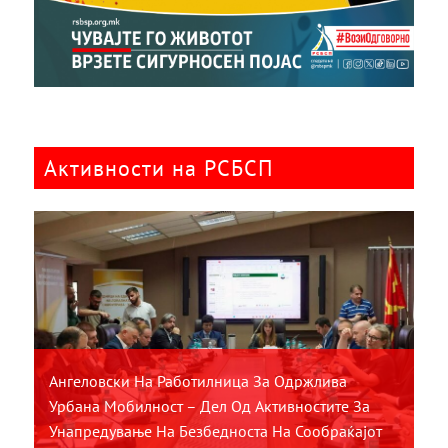
Активности на РСБСП
Ангеловски На Работилница За Одржлива
Урбана Мобилност – Дел Од Активностите За
Унапредување На Безбедноста На Сообраќајот