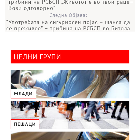
трибини на РСБСП „Животот е во твои раце–
Вози одговорно“
Следна Објава:
“Употребата на сигурносен појас – шанса да
се преживее” – трибина на РСБСП во Битола
ЦЕЛНИ ГРУПИ
МЛАДИ
ПЕШАЦИ