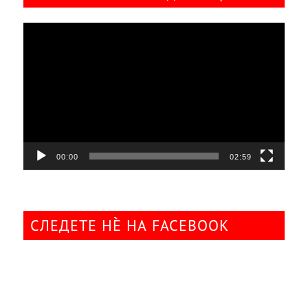
Видео
плејер
00:00
02:59
СЛЕДЕТЕ НÈ НА FACEBOOK