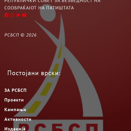
РЕПУБЛИЧКИ СОВЕТ ЗА БЕЗБЕДНОСТ НА
СООБРАЌАЈОТ НА ПАТИШТАТА
РСБСП ©
2026
Постојани врски:
ЗА РСБСП
Проекти
Кампањи
Активности
Изданија