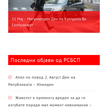
11 Мај – Меѓународен Ден На Културата Во
Сообраќајот
Последни објави од РСБСП
Апел по повод 2. Август Ден на
Републиката – Илинден
Животот е премногу вреден за да го
изгубите поради мал момент невнимание –