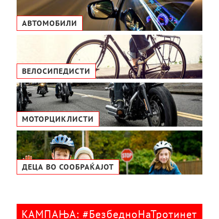
АВТОМОБИЛИ
ВЕЛОСИПЕДИСТИ
МОТОРЦИКЛИСТИ
ДЕЦА ВО СООБРАЌАЈОТ
КАМПАЊА: #БезбедноНаТротинет