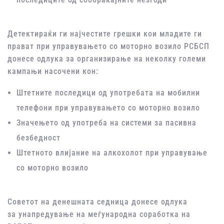
Детектираќи ги најчестите грешки кои младите ги
прават при управувањето со моторно возило РСБСП
донесе одлука за организирање на неколку големи
кампањи насочени кон:
Штетните последици од употребата на мобилни
телефони при управувањето со моторно возило
Значењето од употреба на системи за пасивна
безбедност
Штетното влијание на алкохолот при управување
со моторно возило
Советот на денешната седница донесе одлука
за унапредување на меѓународна соработка на