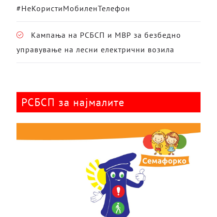
#НеКористиМобиленТелефон
Кампања на РСБСП и МВР за безбедно
управување на лесни електрични возила
РСБСП за најмалите