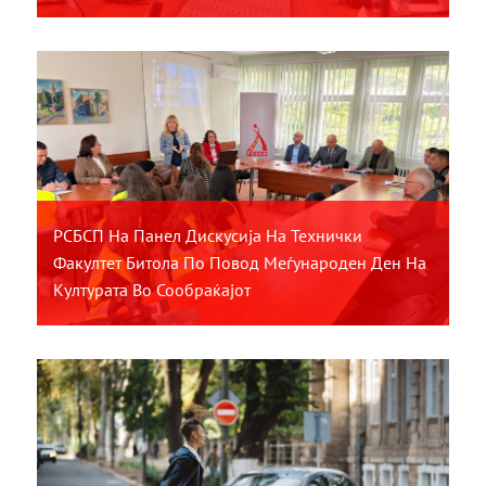
РСБСП На Панел Дискусија На Технички
Факултет Битола По Повод Меѓународен Ден На
Културата Во Сообраќајот