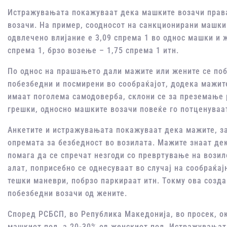
Истражувањата покажуваат дека машките возачи права
возачи. На пример, соодносот на санкционирани машки
одвлечено влијание е 3,09 спрема 1 во однос машки и 
спрема 1, брзо возење – 1,75 спрема 1 итн.
По однос на прашањето дали мажите или жените се поб
побезбедни и посмирени во сообраќајот, додека мажит
имаат поголема самодоверба, склони се за преземање 
грешки, односно машките возачи повеќе го потценуваат
Анкетите и истражувањата покажуваат дека мажите, за
опремата за безбедност во возилата. Мажите знаат дек
помага да се спречат незгоди со превртување на вози
алат, поприсебно се однесуваат во случај на сообраќај
тешки маневри, побрзо паркираат итн. Токму ова созд
побезбедни возачи од жените.
Според РСБСП, во Република Македонија, во просек, ок
машкиот пол, а 20-30% од женскиот пол. Истражувањат