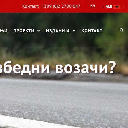
Контакт:
+389 (0)2 2700 047
ALB
|
|
АЊИ
ПРОЕКТИ
ИЗДАНИЈА
КОНТАКТ
збедни возачи?