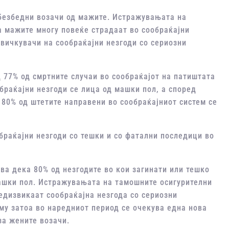
безбедни возачи од мажите. Истражувањата на
 мажите многу повеќе страдаат во сообраќајни
звичкувачи на сообраќајни незгоди со сериозни
 77% од смртните случаи во сообраќајот на патиштата
браќајни незгоди се лица од машки пол, а според
 80% од штетите направени во сообраќајниот систем се
раќајни незгоди со тешки и со фатални последици во
ва дека 80% од незгодите во кои загинати или тешко
ашки пол. Истражувањата на тамошните осигурителни
едизвикаат сообраќајна незгода со сериозни
му затоа во наредниот период се очекува една нова
за жените возачи.