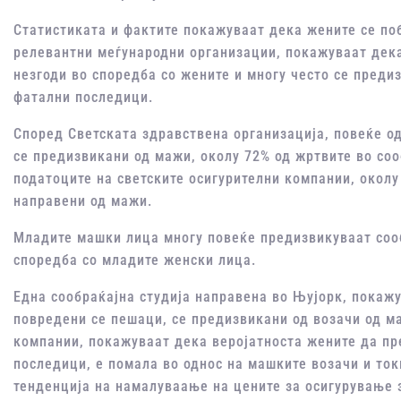
Статистиката и фактите покажуваат дека жените се по
релевантни меѓународни организации, покажуваат дека
незгоди во споредба со жените и многу често се преди
фатални последици.
Според Светската здравствена организација, повеќе од
се предизвикани од мажи, околу 72% од жртвите во соо
податоците на светските осигурителни компании, околу
направени од мажи.
Младите машки лица многу повеќе предизвикуваат сооб
споредба со младите женски лица.
Една сообраќајна студија направена во Њујорк, покажу
повредени се пешаци, се предизвикани од возачи од м
компании, покажуваат дека веројатноста жените да пр
последици, е помала во однос на машките возачи и ток
тенденција на намалуваање на цените за осигурување 