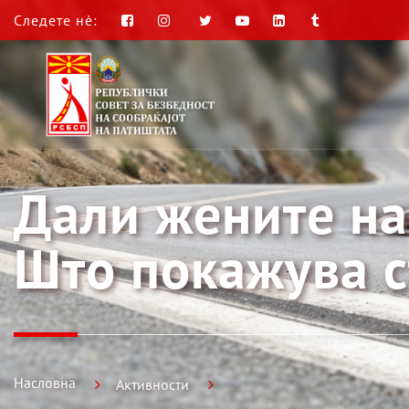
Следете нè:
Дали жените на
Што покажува с
Насловна
Активности