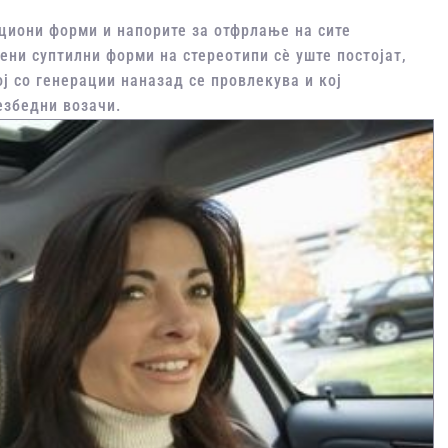
циони форми и напорите за отфрлање на сите
ени суптилни форми на стереотипи сѐ уште постојат,
ој со генерации наназад се провлекува и кој
безбедни возачи.