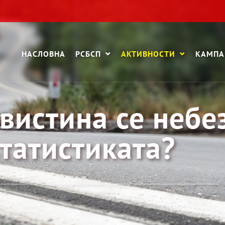
НАСЛОВНА
РСБСП
АКТИВНОСТИ
КАМП
вистина се небе
татистиката?