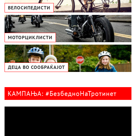
ВЕЛОСИПЕДИСТИ
МОТОРЦИКЛИСТИ
ДЕЦА ВО СООБРАЌАЈОТ
КАМПАЊА: #БезбедноНаТротинет
Видео
плејер