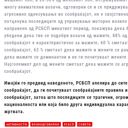
многу внимателни возачи, одговорни се и се придржува
агресивно однесуваање во сообраќајот, не е својствен
потценува последиците од управување моторно возило 
направено од РСБСП минатиот период, покажува дека 
убедени дека тие се подобри возачи од мажите, 88% о
сообраќајот е карактеристично за мажите, 60 % сметаа
сообраќајот, 63 % сметаат дека мажите и жените се ра
дека мажите се доминантни и не ги почитуваат жените
Најголемиот дел од жените сметаат дека мажите се агр
сообраќајот.
Имајќи го предвид наведеното, РСБСП апелира до сите
сообраќајот, да ги почитуваат сообраќајните правила 
сообраќајот, затоа што последиците се трагични, огро
националноста или која било друга индивидуална кара
жртвата.
АКТИВНОСТИ
ВОЗИОДГОВОРНО
РСБСП
СОВЕТИ