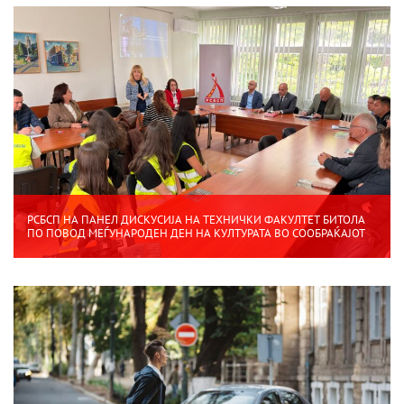
РСБСП НА ПАНЕЛ ДИСКУСИЈА НА ТЕХНИЧКИ ФАКУЛТЕТ БИТОЛА
ПО ПОВОД МЕЃУНАРОДЕН ДЕН НА КУЛТУРАТА ВО СООБРАЌАЈОТ