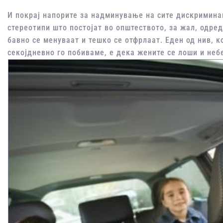
И покрај напорите за надминување на сите дискримина
стереотипи што постојат во општеството, за жал, одред
бавно се менуваат и тешко се отфрлаат. Еден од нив, к
секојдневно го побиваме, е дека жените се лоши и не