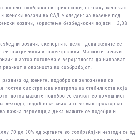
т повеќе сообраќајни прекршоци, отколку женските
 и женски возачи во САД е следен: за возење под
женски возачи, користење безбедносни појаси – 3,08
езбедни возачи, експертите велат дека жените се
е се поагресивни и понестрпливи. Машките возачи
ризик и затоа поголема е веројатноста да направат
 ризикот и опасноста во сообраќајот.
 разлика од жените, подобро се запознаени со
а постои електронска контрола на стабилноста која
лото, потоа мажите подобро се служат со помошниот
на незгода, подобро се снаоѓаат во мал простор со
ава лажна перцепција дека мажите се подобри и
олу 70 до 80% од жртвите во сообраќајни незгоди се од
а, анализите и реалноста, покажуваат дека жените се