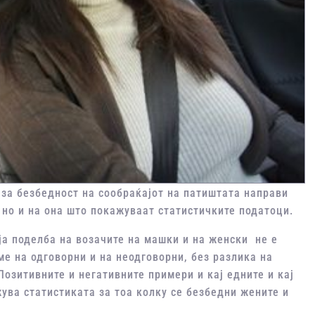
 за безбедност на сообраќајот на патиштата направи
 но и на она што покажуваат статистичките податоци.
ја поделба на возачите на машки и на женски не е
ме на одговорни и на неодговорни, без разлика на
Позитивните и негативните примери и кај едните и кај
жува статистиката за тоа колку се безбедни жените и