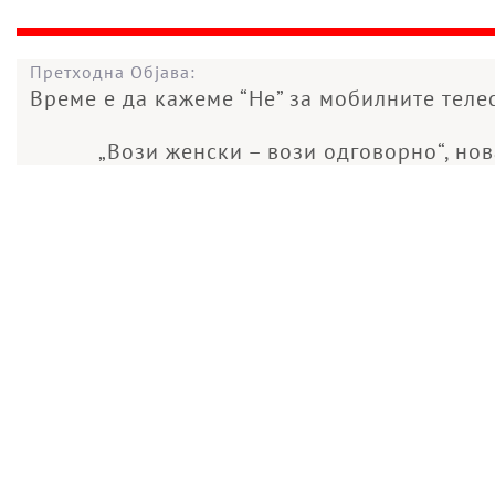
Претходна Објава:
Време е да кажеме “Не” за мобилните тел
„Вози женски – вози одговорно“, но