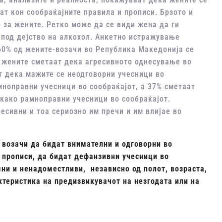
ат кон сообраќајните правила и прописи. Брзото и
о за жените. Ретко може да се види жена да ги
под дејство на алкохол. Анкетно истражување
60% од жените-возачи во Република Македонија се
д жените сметаат дека агресивното однесување во
т дека мажите се неодговорни учесници во
мноправни учесници во сообраќајот, а 37% сметаат
 како рамноправни учесници во сообраќајот.
есивни и тоа сериозно им пречи и им влијае во
 возачи да бидат внимателни и одговорни во
и прописи, да бидат дефанзивни учесници во
мни и ненадоместливи, независно од полот, возраста,
ктеристика на предизвикувачот на незгодата или на