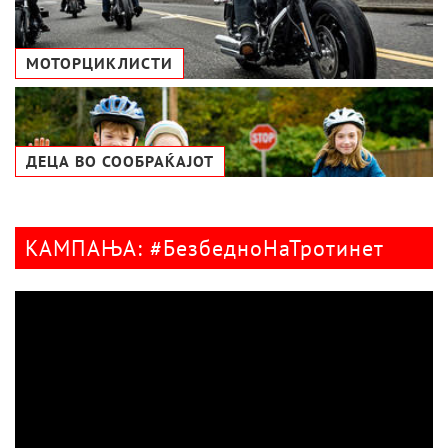
МОТОРЦИКЛИСТИ
ДЕЦА ВО СООБРАЌАЈОТ
КАМПАЊА: #БезбедноНаТротинет
Видео
плејер