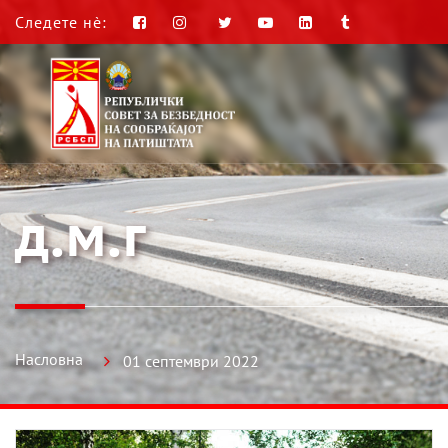
Следете нè:
д.м.г
Насловна
01 септември 2022