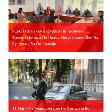
РСБСП На Панел Дискусија На Технички
Факултет Битола По Повод Меѓународен Ден На
Културата Во Сообраќајот
11 Мај – Меѓународен Ден На Културата Во