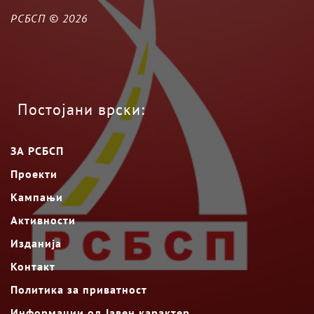
РСБСП ©
2026
Постојани врски:
ЗА РСБСП
Проекти
Кампањи
Активности
Изданија
Контакт
Политика за приватност
Информации од Јавен карактер