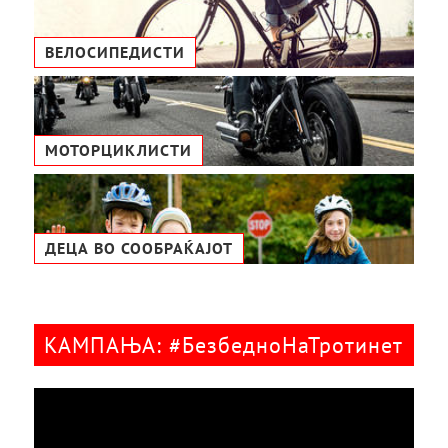
ВЕЛОСИПЕДИСТИ
МОТОРЦИКЛИСТИ
ДЕЦА ВО СООБРАЌАЈОТ
КАМПАЊА: #БезбедноНаТротинет
Видео
плејер