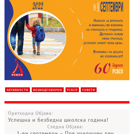
АКТИВНОСТИ
ВОЗИОДГОВОРНО
РСБСП
СОВЕТИ
Претходна Објава:
Успешна и безбедна школска година!
Следна Објава:
1-ви септември – Прв училишен ден