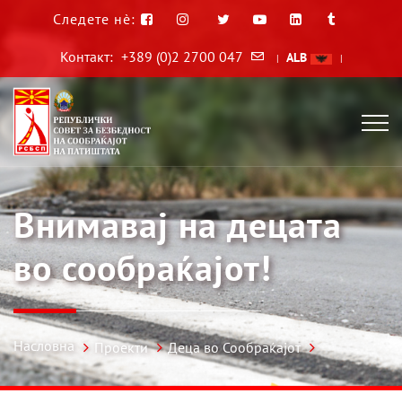
Следете нè:
Контакт:
+389 (0)2 2700 047
ALB
|
|
Внимавај на децата
во сообраќајот!
Насловна
Проекти
Деца во Сообраќајот