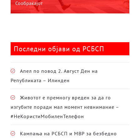
Сообраќајот
Последни објави од РСБСП
Апел по повод 2. Август Ден на
Републиката – Илинден
Животот е премногу вреден за да го
изгубите поради мал момент невнимание –
#НеКористиМобиленТелефон
Кампања на РСБСП и МВР за безбедно