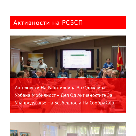
Активности на РСБСП
Ангеловски На Работилница За Одржлива
Урбана Мобилност – Дел Од Активностите За
Унапредување На Безбедноста На Сообраќајот