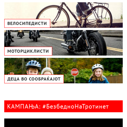
ВЕЛОСИПЕДИСТИ
МОТОРЦИКЛИСТИ
ДЕЦА ВО СООБРАЌАЈОТ
КАМПАЊА: #БезбедноНаТротинет
Видео