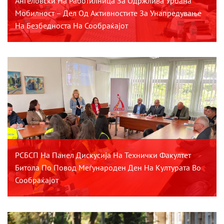
Ангеловски На Работилница За Одржлива Урбана
Мобилност – Дел Од Активностите За Унапредување
На Безбедноста На Сообраќајот
РСБСП На Панел Дискусија На Технички Факултет
Битола По Повод Меѓународен Ден На Културата Во
Сообраќајот