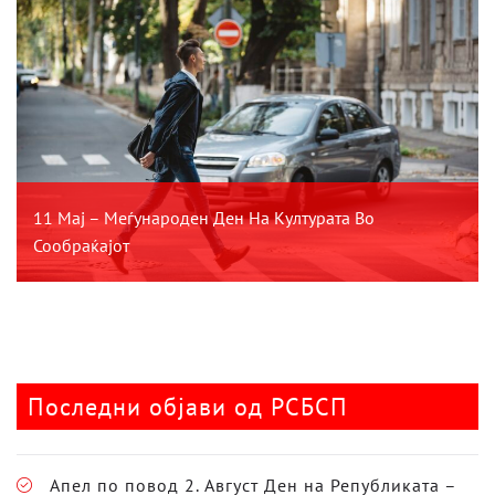
11 Мај – Меѓународен Ден На Културата Во
Сообраќајот
Последни објави од РСБСП
Апел по повод 2. Август Ден на Републиката –