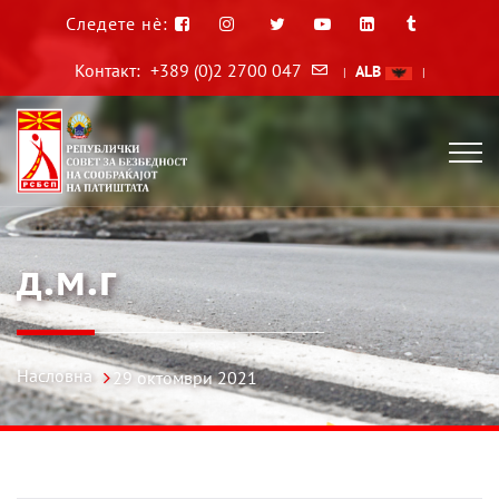
Следете нè:
Контакт:
+389 (0)2 2700 047
ALB
|
|
д.м.г
Насловна
29 октомври 2021