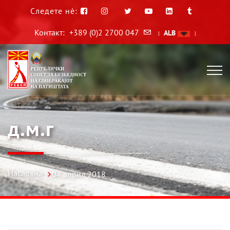
Следете нè:
Контакт:
+389 (0)2 2700 047
ALB
|
|
д.м.г
Насловна
04 април 2018