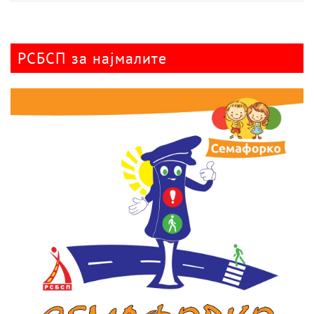
РСБСП за најмалите