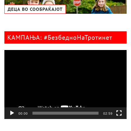
ДЕЦА ВО СООБРАЌАЈОТ
КАМПАЊА: #БезбедноНаТротинет
Видео
плејер
00:00
02:59