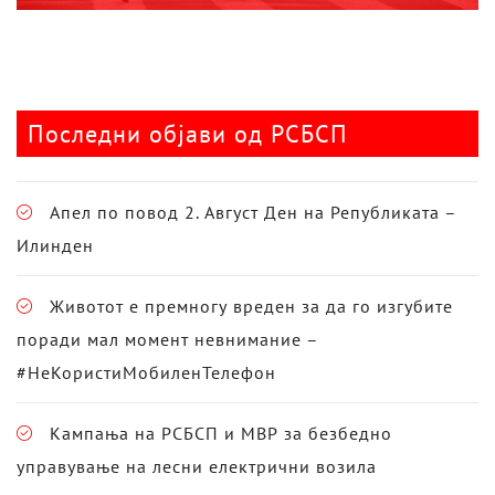
Последни објави од РСБСП
Апел по повод 2. Август Ден на Републиката –
Илинден
Животот е премногу вреден за да го изгубите
поради мал момент невнимание –
#НеКористиМобиленТелефон
Кампања на РСБСП и МВР за безбедно
управување на лесни електрични возила