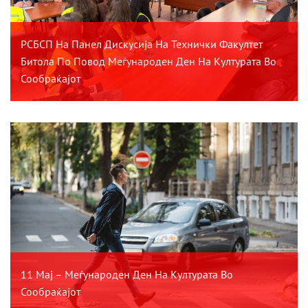
РСБСП На Панел Дискусија На Технички Факултет
Битола По Повод Меѓународен Ден На Културата Во
Сообраќајот
11 Мај – Меѓународен Ден На Културата Во
Сообраќајот