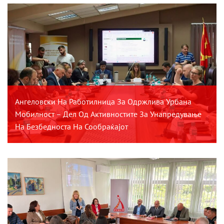
Ангеловски На Работилница За Одржлива Урбана
Мобилност – Дел Од Активностите За Унапредување
На Безбедноста На Сообраќајот