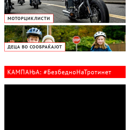
МОТОРЦИКЛИСТИ
ДЕЦА ВО СООБРАЌАЈОТ
КАМПАЊА: #БезбедноНаТротинет
Видео
плејер