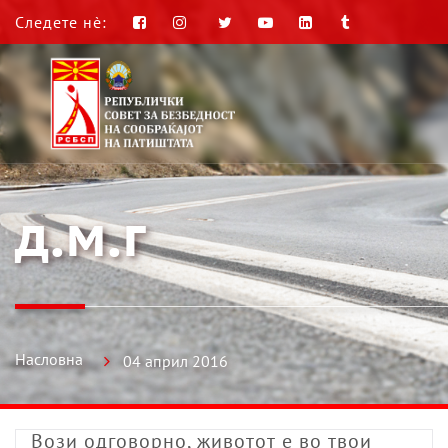
Следете нè:
д.м.г
Насловна
04 април 2016
Вози одговорно, животот е во твои