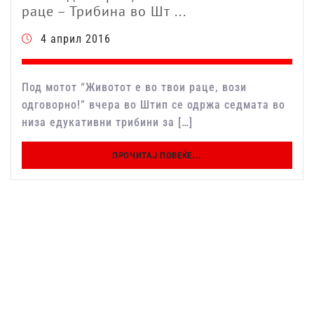
раце – Трибина во Шт ...
4 април 2016
Под мотот “Животот е во твои раце, вози
одговорно!” вчера во Штип се одржа седмата во
низа едукативни трибини за […]
ПРОЧИТАЈ ПОВЕЌЕ...