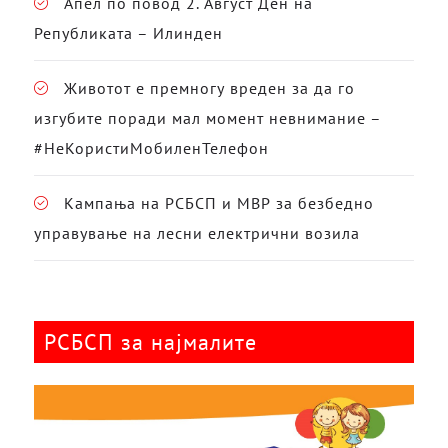
Апел по повод 2. Август Ден на
Републиката – Илинден
Животот е премногу вреден за да го
изгубите поради мал момент невнимание –
#НеКористиМобиленТелефон
Кампања на РСБСП и МВР за безбедно
управување на лесни електрични возила
РСБСП за најмалите