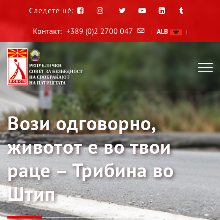
Следете нè:
Контакт:
+389 (0)2 2700 047
ALB
|
|
Вози одговорно,
животот е во твои
раце – Трибина во
Штип