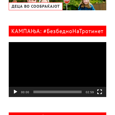
ДЕЦА ВО СООБРАЌАЈОТ
КАМПАЊА: #БезбедноНаТротинет
Видео
плејер
00:00
02:59