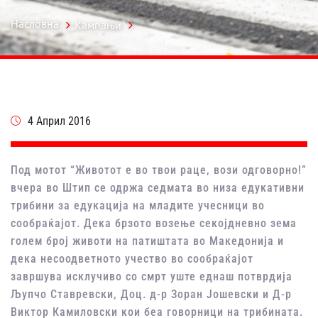
Насловна
Кампањи
4 Април 2016
Под мотот “Животот е во твои раце, вози одговорно!”
вчера во Штип се одржа седмата во низа едукативни
трибини за едукација на младите учесници во
сообраќајот. Дека брзото возење секојдневно зема
голем број животи на патиштата во Македонија и
дека несоодветното учество во сообраќајот
завршува исклучиво со смрт уште еднаш потврдија
Љупчо Ставревски, Доц. д-р Зоран Јошевски и Д-р
Виктор Камиловски кои беа говорници на трибината.