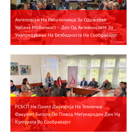
Ангеловски На Работилница За Одржлива
Урбана Мобилност – Дел Од Активностите За
Унапредување На Безбедноста На Сообраќајот
РСБСП На Панел Дискусија На Технички
Факултет Битола По Повод Меѓународен Ден На
Културата Во Сообраќајот