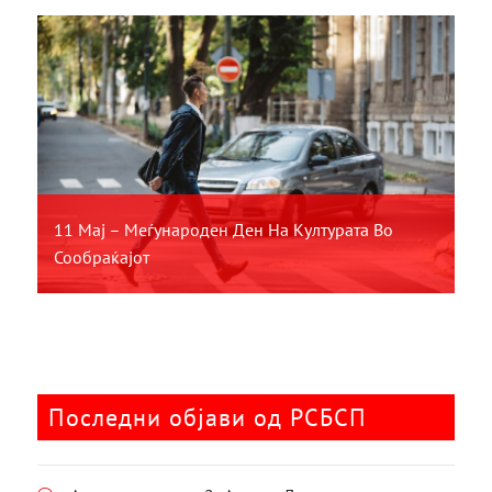
11 Мај – Меѓународен Ден На Културата Во
Сообраќајот
Последни објави од РСБСП