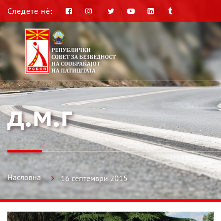
Следете нè:
д.м.г
Насловна
16 септември 2015