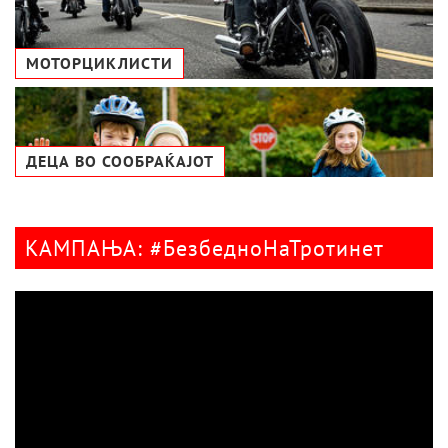
МОТОРЦИКЛИСТИ
ДЕЦА ВО СООБРАЌАЈОТ
КАМПАЊА: #БезбедноНаТротинет
Видео
плејер