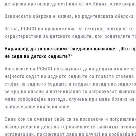
денарска противвредност) или ќе им бидат регистриран
Законската обврска е важна, но родителската обврска 
Затоа, РСБСП во продолжение на текстов, повторно ќе 
карактеристики за детското седиште, кои родителите тр
Најнапред да го поставиме следново прашање: „Што пр
не седи во детско седиште?“
Анализите на РСБСП покажуваат дека децата кои не се
најчесто седат на задното седиште со главата ставена
стојат на задното седиште и гледаат назад низ заднот
се крајно опасни и потенцијално го загрозуваат живото
мала сообраќајна незгода, случена при мала брзина на
прикочување или запирање.
Оние кои се сметаат себе си за посовесни и погрижливи
лажно уверени дека на тој начин ќе ги заштитат нивн
организации, покажуваат дека во случај на сообраќајн