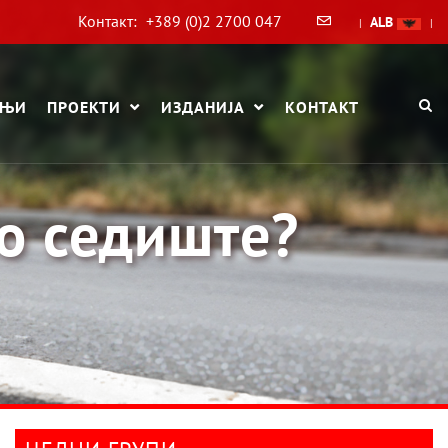
Контакт:
+389 (0)2 2700 047
ALB
|
|
АЊИ
ПРОЕКТИ
ИЗДАНИЈА
КОНТАКТ
о седиште?