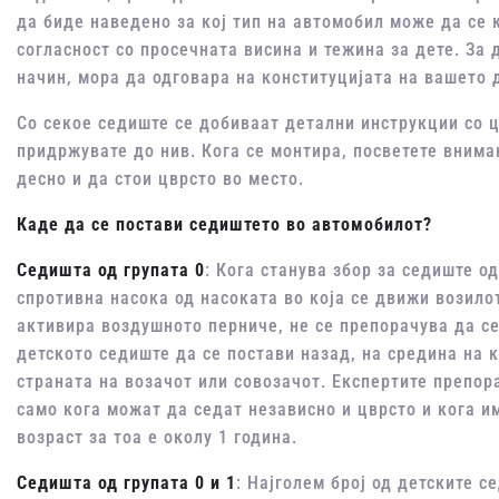
да биде наведено за кој тип на автомобил може да се 
согласност со просечната висина и тежина за дете. За
начин, мора да одговара на конституцијата на вашето 
Со секое седиште се добиваат детални инструкции со 
придржувате до нив. Кога се монтира, посветете внима
десно и да стои цврсто во место.
Каде да се постави седиштето во автомобилот?
Седишта од групата 0
: Кога станува збор за седиште од
спротивна насока од насоката во која се движи возилот
активира воздушното перниче, не се препорачува да с
детското седиште да се постави назад, на средина на к
страната на возачот или совозачот. Експертите препор
само кога можат да седат независно и цврсто и кога и
возраст за тоа е околу 1 година.
Седишта од групата 0 и 1
: Најголем број од детските се