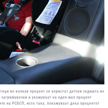
тоци во колкав процент се користат детски седишта во
 загрижувачки и укажуваат на еден мал процент
ите на РСБСП, исто така, покажуваат дека процентот