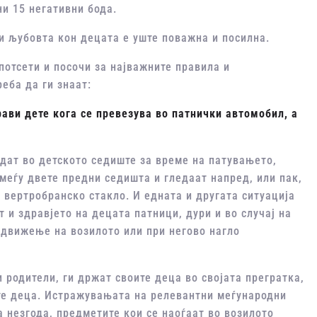
и 15 негативни бода.
и љубовта кон децата е уште поважна и посилна.
потсети и посочи за најважните правила и
еба да ги знаат:
ави дете кога се превезува во патнички автомобил, а
дат во детското седиште за време на патувањето,
 меѓу двете предни седишта и гледаат напред, или пак,
о вертробранско стакло. И едната и другата ситуација
т и здравјето на децата патници, дури и во случај на
 движење на возилото или при негово нагло
 родители, ги држат своите деца во својата прегратка,
ите деца. Истражувањата на релевантни меѓународни
а незгода, предметите кои се наоѓаат во возилото