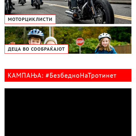
МОТОРЦИКЛИСТИ
ДЕЦА ВО СООБРАЌАЈОТ
КАМПАЊА: #БезбедноНаТротинет
Видео
плејер