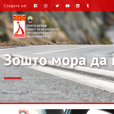
Следете нè:
Зошто мора да 
Насловна
Корисни Совети