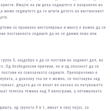
користи. Имајте на ум дека седиштето е направено во
 да може седиштето да го штити детето на вистинскиот
дете.
цртежи за правилно инсталирање и многу е важно да се
ние поставеното седиште да не се движи лево или
 група 0, најдобро е да се постави во задниот дел, во
о. Од безбедносни причини, но и од опасност да се
е постави на совозачкото седиште. Препорачливо е
лупата, а доколку тоа не е можно, се поставува зад
ачуваат, децата да се возат во насока на патувањето
маат телесна тежина над 9 килограми, а оптималната
дишта, од групата 0 и 1, имаат и свој појас, со