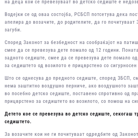
на деца кои се превезуваат во детско седиште е недоз
Водејки се од оваа состојба, РСБСП потсетува дека по
апелира до возачите, до родителите, да го почитуваат 
загуби.
Според Законот за безбедност на сообраќајот на патиш
смее да се превезува дете помало од 12 години. Понат
задното седиште, смее да се превезува дете помало од
за седиштето од возилото е прицврстено со сигурносен 
Што се однесува до предното седиште, според ЗБСП, см
нема заштитно воздушно перниче, ако воздушното зашт
во посебно детско седиште, поставено спротивно од пр
прицврстено за седиштето во возилото, со помош на си
Детето
кое се превезува во детско седиште, секогаш 
седиштето.
За возачите кои не ги почитуваат одредбите од Законот