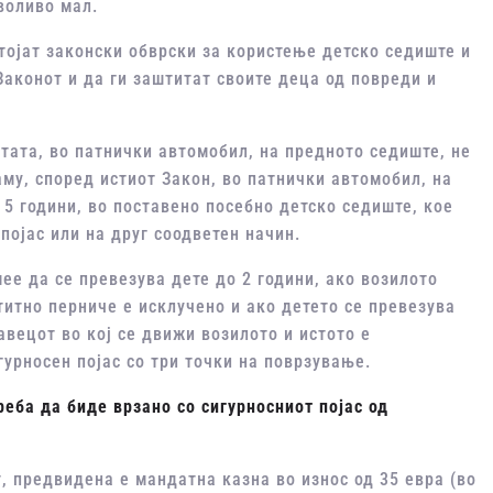
воливо мал.
стојат законски обврски за користење детско седиште и
Законот и да ги заштитат своите деца од повреди и
тата, во патнички автомобил, на предното седиште, не
аму, според истиот Закон, во патнички автомобил, на
 5 години, во поставено посебно детско седиште, кое
појас или на друг соодветен начин.
ее да се превезува дете до 2 години, ако возилото
итно перниче е исклучено и ако детето се превезува
авецот во кој се движи возилото и истото е
гурносен појас со три точки на поврзување.
треба да
биде врзано со сигурносниот појас од
, предвидена е мандатна казна во износ од 35 евра (во