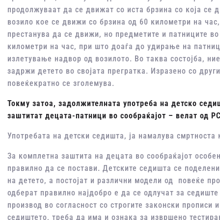
продолжуваат да се движат со иста брзина со која се 
возило кое се движи со брзина од 60 километри на час
престанува да се движи, но предметите и патниците во
километри на час, при што доаѓа до удирање на патниц
излетување надвор од возилото. Во таква состојба, ни
задржи детето во својата прегратка. Изразено со други
повеќекратно се зголемува.
Токму затоа, задолжителната употреба на детско седиш
заштитат децата-патници во сообраќајот – велат од Р
Употребата на детски седишта, ја намалува смртноста к
За комплетна заштита на децата во сообраќајот особен
правилно да се постави. Детските седишта се поделени
на детето, а постојат и различни модели од повеќе про
одберат правилно најдобро е да се одлучат за седиште 
производ во согласност со строгите законски прописи 
седиштето, треба да има и ознака за извршено тестира