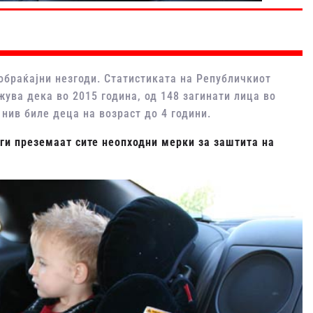
ообраќајни незгоди. Статистиката на Републичкиот
жува дека во 2015 година, од 148 загинати лица во
 нив биле деца на возраст до 4 години.
ги преземаат сите неопходни мерки за заштита на