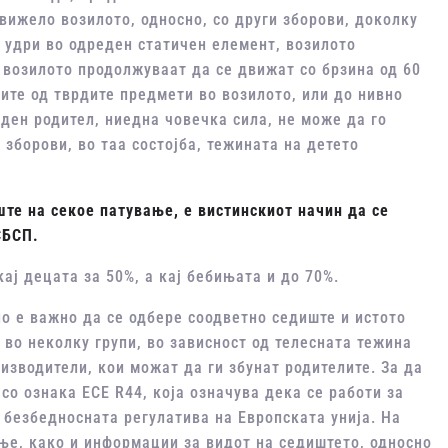
движело возилото, односно, со други зборови, доколку
, удри во одреден статичен елемент, возилото
 возилото продолжуваат да се движат со брзина од 60
ите од тврдите предмети во возилото, или до нивно
еден родител, ниедна човечка сила, не може да го
 зборови, во таа состојба, тежината на детето
те на секое патување, е вистинскиот начин да се
СБСП.
ај децата за 50%, а кај бебињата и до 70%.
о е важно да се одбере соодветно седиште и истото
 во неколку групи, во зависност од телесната тежина
изводители, кои можат да ги збунат родителите. За да
со ознака ECE R44, која означува дека се работи за
и безбедносната регулатива на Европската унија. На
ње, како и информации за видот на седиштето, односно