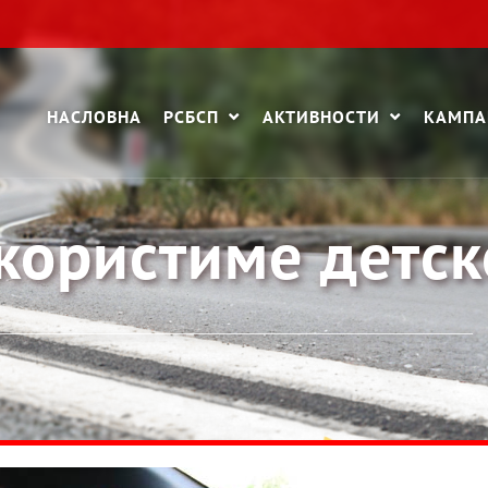
НАСЛОВНА
РСБСП
АКТИВНОСТИ
КАМП
користиме детск