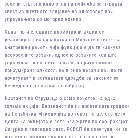
зелени картони како знак на пофалба за нивната
свест за штетното влијание на алкохолот при
упраувањето со моторно возило.
Оваа, но и следните промотивни акции се
реализираат во соработка со Министерството за
внатрешни работи чија функција е да ги казнува
несовесните возачи, односно возачите кои што
управуваат со своето возило, а притоа имаат
конзумирано алкохол, но и оние возачи кои не ги
почитуваат и останатите одредби од законот за
Безбедност на патниот сообраќај.
Настанот во Струмица е само почеток на една
голема акција. Караванот ќе ги посети сите градови
на Република Македонија во текот на целото лето.
Целта на акцијата е лето без жртви во сообраќајот.
Сигурно и безбедно лето. РСБСП ќе советува, ќе ги
потсетува младите на нивната одговорност во