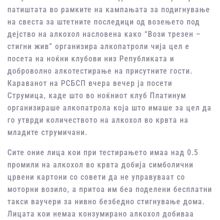
патиштата во рамките на кампањата за подигнување
на свеста за штетните последици од возењето под
дејство на алкохол насловена како “Вози трезен –
стигни жив” организира алкопатроли чија цел е
посета на ноќни клубови низ Републиката и
доброволно алкотестирање на присутните гости.
Караванот на РСБСП вчера вечер ја посети
Струмица, каде што во ноќниот клуб Платинум
организираше алкопатрола која што имаше за цел да
го утврди количеството на алкохол во крвта на
младите струмичани.
Сите оние лица кои при тестирањето имаа над 0.5
промили на алкохол во крвта добија симболични
црвени картони со совети да не управуваат со
моторни возило, а притоа им беа поделени бесплатни
такси ваучери за нивно безбедно стигнување дома.
Лицата кои немаа конзумирано алкохол добиваа