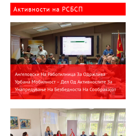
Активности на РСБСП
Ангеловски На Работилница За Одржлива
Урбана Мобилност – Дел Од Активностите За
Унапредување На Безбедноста На Сообраќајот