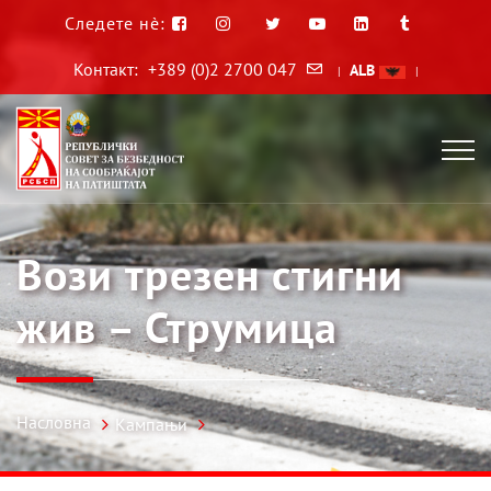
Следете нè:
Контакт:
+389 (0)2 2700 047
ALB
|
|
Вози трезен стигни
жив – Струмица
Насловна
Кампањи