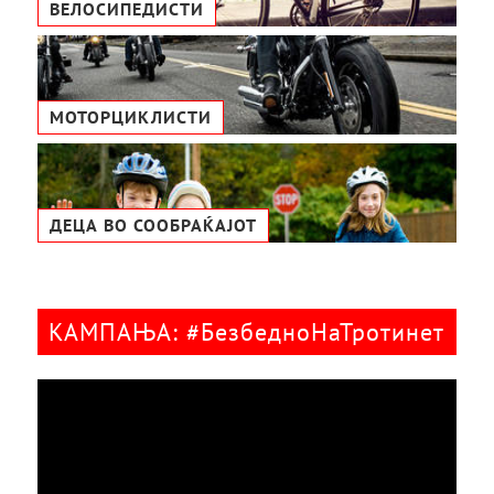
ВЕЛОСИПЕДИСТИ
МОТОРЦИКЛИСТИ
ДЕЦА ВО СООБРАЌАЈОТ
КАМПАЊА: #БезбедноНаТротинет
Видео
плејер