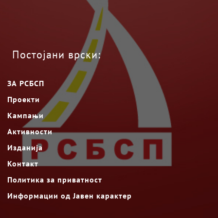
Постојани врски:
ЗА РСБСП
Проекти
Кампањи
Активности
Изданија
Контакт
Политика за приватност
Информации од Јавен карактер