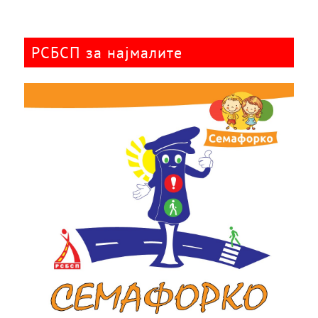
РСБСП за најмалите