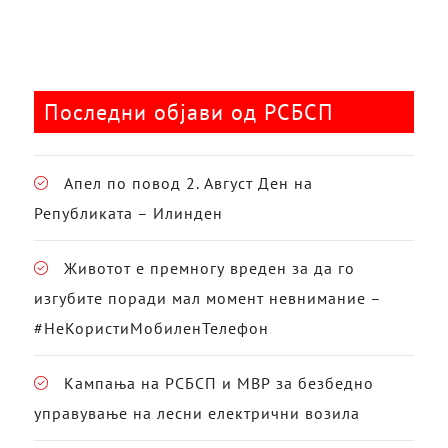
Последни објави од РСБСП
Апел по повод 2. Август Ден на
Републиката – Илинден
Животот е премногу вреден за да го
изгубите поради мал момент невнимание –
#НеКористиМобиленТелефон
Кампања на РСБСП и МВР за безбедно
управување на лесни електрични возила