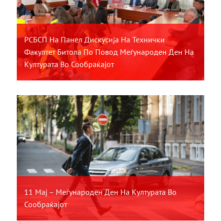
РСБСП На Панел Дискусија На Технички
Факултет Битола По Повод Меѓународен Ден На
Културата Во Сообраќајот
11 Мај – Меѓународен Ден На Културата Во
Сообраќајот