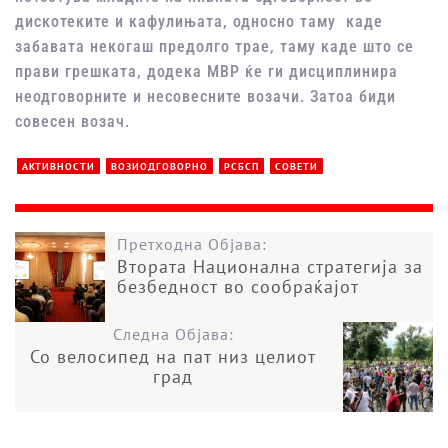
дискотеките и кафулињата, односно таму каде
забавата некогаш предолго трае, таму каде што се
прави грешката, додека МВР ќе ги дисциплинира
неодговорните и несовесните возачи. Затоа биди
совесен возач.
АКТИВНОСТИ
ВОЗИОДГОВОРНО
РСБСП
СОВЕТИ
Претходна Објава:
Втората Национална стратегија за
безбедност во сообраќајот
Следна Објава:
Со велосипед на пат низ целиот
град