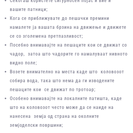
Секогаш користете сигурносен појас и вие и
вашите патници;
Кога се приближувате до пешачки премини
намалете ја вашата брзина на движење и движете
се со зголемена претпазливост;
Посебно внимавајте на пешаците кои се движат со
чадор, затоа што чадорите го намалуваат нивното
видно поле;
Возете внимателно на места каде што коловозот
собира вода, така што нема да ги изводените
пешаците кои се движат по тротоар;
Особено внимавајте на локалните патишта, каде
што на коловозот често може да се наиде на
нанесена земја од страна на околните
земјоделски површини;