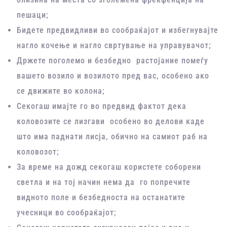
пешаци;
Бидете предвидливи во сообраќајот и избегнувајте
нагло кочење и нагло свртување на управувачот;
Држете поголемо и безбедно растојание помеѓу
вашето возило и возилото пред вас, особено ако
се движите во колона;
Секогаш имајте го во предвид фактот дека
коловозите се лизгави особено во делови каде
што има паднати лисја, обично на самиот раб на
коловозот;
За време на дожд секогаш користете соборени
светла и на тој начин нема да го попречите
видното поле и безбедноста на останатите
учесници во сообраќајот;