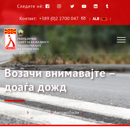
Следете нè:
Контакт:
+389 (0)2 2700 047
ALB
|
|
Возачи внимавајте –
доаѓа дожд
Насловна
Проекти
Автомобили