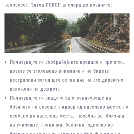
коловозот. Затоа РСБСП апелира до возачите:
Почитувајте ги сообраќајните правила и прописи,
возете со зголемено внимание и не бидете
нестрпливи затоа што сепак вие не сте директно
изложени на дождот;
Почитувајте ги знаците за ограничување на
брзината на возење надвор од населено место, но
особено во населено место, посебно во близина
на училиште, градинка, болница, односно во
близина на места со зголемена фрекфенција на