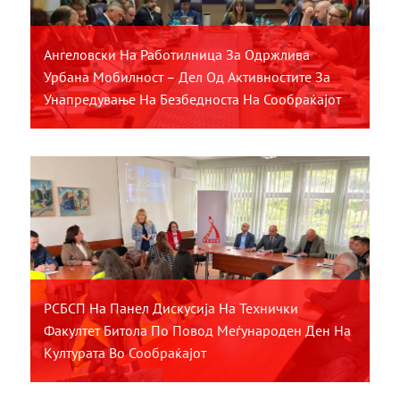
Ангеловски На Работилница За Одржлива
Урбана Мобилност – Дел Од Активностите За
Унапредување На Безбедноста На Сообраќајот
РСБСП На Панел Дискусија На Технички
Факултет Битола По Повод Меѓународен Ден На
Културата Во Сообраќајот