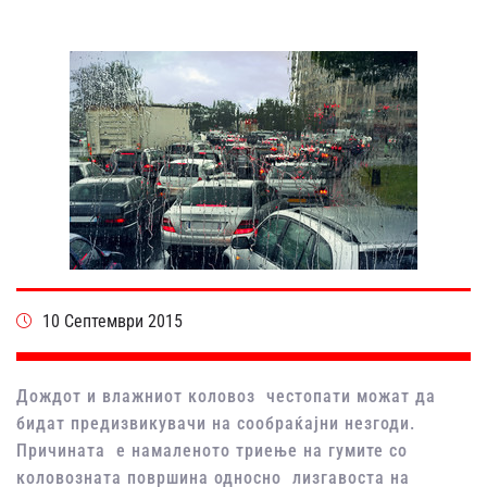
10 Септември 2015
Дождот и влажниот коловоз честопати можат да
бидат предизвикувачи на сообраќајни незгоди.
Причината е намаленото триење на гумите со
коловозната површина односно лизгавоста на