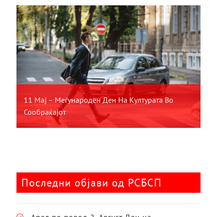
11 Мај – Меѓународен Ден На Културата Во
Сообраќајот
Последни објави од РСБСП