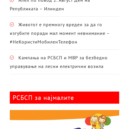
Апел по повод 2. Август Ден на
Републиката – Илинден
Животот е премногу вреден за да го
изгубите поради мал момент невнимание –
#НеКористиМобиленТелефон
Кампања на РСБСП и МВР за безбедно
управување на лесни електрични возила
РСБСП за најмалите