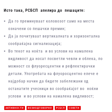
Исто така, РСБСП апелира до пешаците:
Да го преминуваат коловозот само на места
означени со пешачки премин;
Да ја почитуваат вертикалната и хоризонтална
сообраќајна сигнализација;
Во текот на ноќта и во услови на намалена
видливост да носат посветли чевли и облека, по
можност со флуоресцентни и рефлектирачки
детали. Употребата на флуоросцентно елече е
најдобар начин да бидете забележани од
останатите учесници во сообраќајот во ноќни
услови и во услови на намалена видливост;
АКТИВНОСТИ
ВОЗИОДГОВОРНО
РСБСП
СОВЕТИ