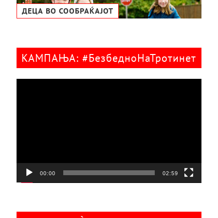
ДЕЦА ВО СООБРАЌАЈОТ
КАМПАЊА: #БезбедноНаТротинет
Видео
плејер
00:00
02:59