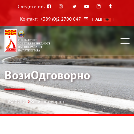
Следете нè:
Контакт:
+389 (0)2 2700 047
ALB
|
|
ВозиОдговорно
Насловна
ВозиОдговорно