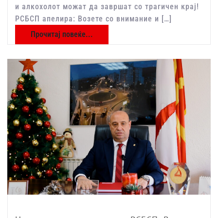
и алкoхолот можат да завршат со трагичен крај!
РСБСП апелира: Возете со внимание и […]
Прочитај повеќе...