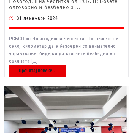
Новогодишна честитка од РСБСП: Возете
одговорно и безбедно з ...
31 декември 2024
РСБСП со Новогодишна честитка: Погрижете се
секој километар да е безбеден со внимателно
управување, бидејќи да стигнете безбедно на
саканата […]
Прочитај повеќе...