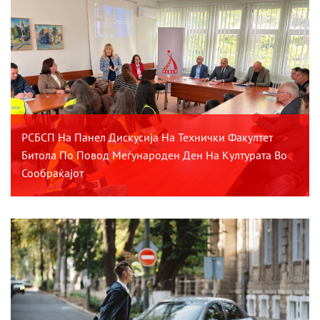
РСБСП На Панел Дискусија На Технички Факултет
Битола По Повод Меѓународен Ден На Културата Во
Сообраќајот