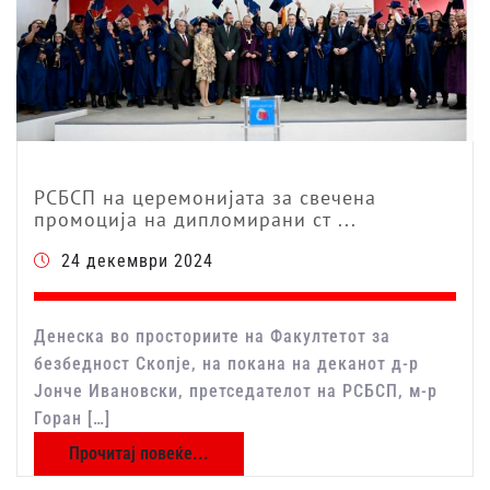
РСБСП на церемонијата за свечена
промоција на дипломирани ст ...
24 декември 2024
Денеска во просториите на Факултетот за
безбедност Скопје, на покана на деканот д-р
Јонче Ивановски, претседателот на РСБСП, м-р
Горан […]
Прочитај повеќе...