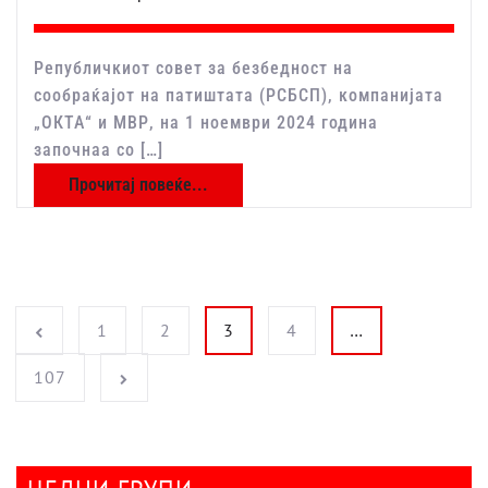
Републичкиот совет за безбедност на
сообраќајот на патиштата (РСБСП), компанијата
„ОКТА“ и МВР, на 1 ноември 2024 година
започнаа со […]
Прочитај повеќе...
Posts pagination
1
2
3
4
…
107