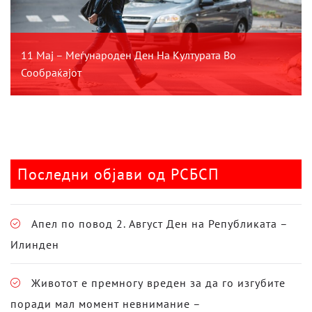
11 Мај – Меѓународен Ден На Културата Во
Сообраќајот
Последни објави од РСБСП
Апел по повод 2. Август Ден на Републиката –
Илинден
Животот е премногу вреден за да го изгубите
поради мал момент невнимание –