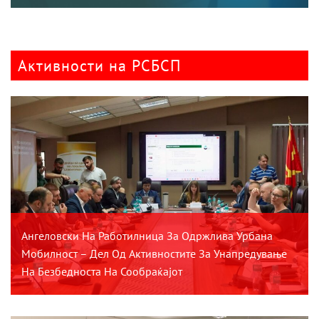
Активности на РСБСП
Ангеловски На Работилница За Одржлива Урбана
Мобилност – Дел Од Активностите За Унапредување
На Безбедноста На Сообраќајот