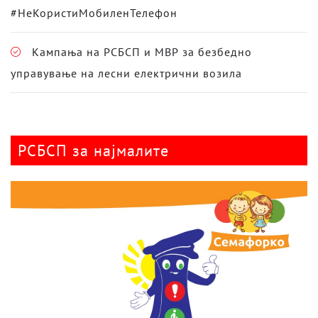
#НеКористиМобиленТелефон
Кампања на РСБСП и МВР за безбедно
управување на лесни електрични возила
РСБСП за најмалите