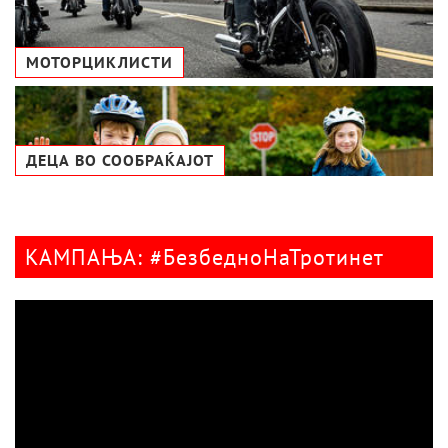
МОТОРЦИКЛИСТИ
ДЕЦА ВО СООБРАЌАЈОТ
КАМПАЊА: #БезбедноНаТротинет
Видео
плејер