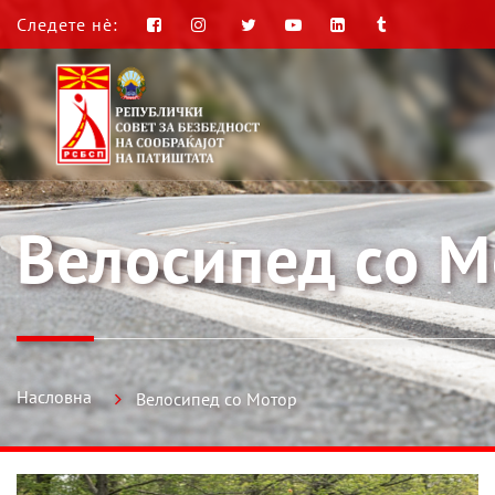
Следете нè:
Велосипед со М
Насловна
Велосипед со Мотор