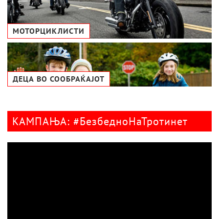
МОТОРЦИКЛИСТИ
ДЕЦА ВО СООБРАЌАЈОТ
КАМПАЊА: #БезбедноНаТротинет
Видео
плејер