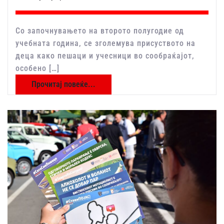
Со започнувањето на второто полугодие од
учебната година, се зголемува присуството на
деца како пешаци и учесници во сообраќајот,
особено […]
Прочитај повеќе...