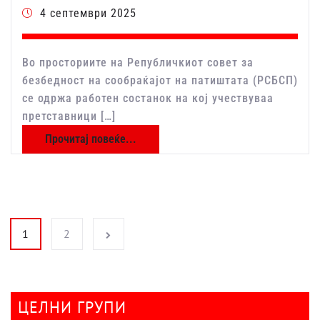
4 септември 2025
Во просториите на Републичкиот совет за
безбедност на сообраќајот на патиштата (РСБСП)
се одржа работен состанок на кој учествуваа
претставници […]
Прочитај повеќе...
Posts pagination
1
2
ЦЕЛНИ ГРУПИ