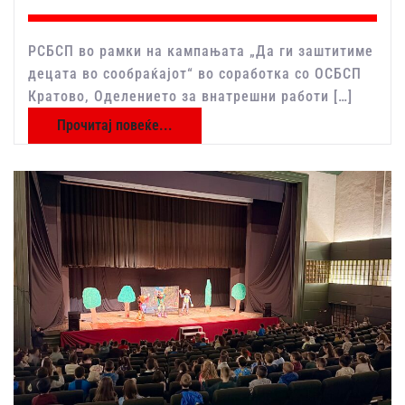
РСБСП во рамки на кампањата „Да ги заштитиме
децата во сообраќајот“ во соработка со ОСБСП
Кратово, Оделението за внатрешни работи […]
Прочитај повеќе...