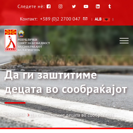
Следете нè:
Контакт:
+389 (0)2 2700 047
ALB
|
|
Да ги заштитиме
децата во сообраќајот
Насловна
Да ги заштитиме децата во сообраќајот