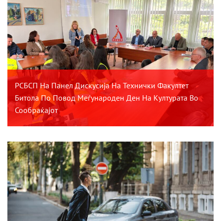
РСБСП На Панел Дискусија На Технички Факултет
Битола По Повод Меѓународен Ден На Културата Во
Сообраќајот