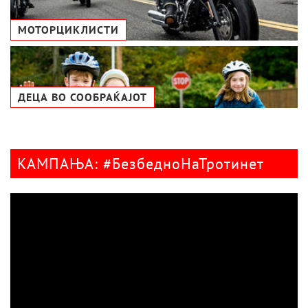
МОТОРЦИКЛИСТИ
ДЕЦА ВО СООБРАЌАЈОТ
КАМПАЊА: #БезбедноНаТротинет
Видео
плејер