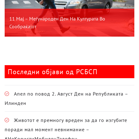
11 Мај – Меѓународен Ден На Културата Во
Сообраќајот
Последни објави од РСБСП
Апел по повод 2. Август Ден на Републиката –
Илинден
Животот е премногу вреден за да го изгубите
поради мал момент невнимание –
#НеКористиМобиленТелефон