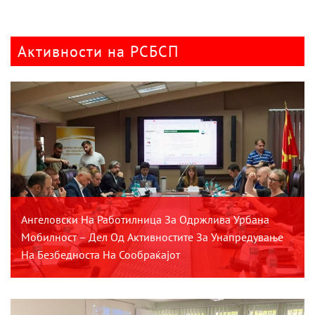
Активности на РСБСП
Ангеловски На Работилница За Одржлива Урбана
Мобилност – Дел Од Активностите За Унапредување
На Безбедноста На Сообраќајот