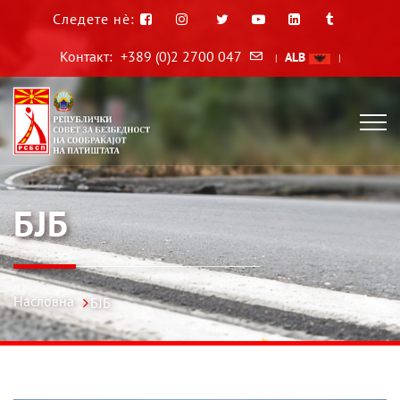
Следете нè:
Контакт:
+389 (0)2 2700 047
ALB
|
|
БЈБ
Насловна
БЈБ