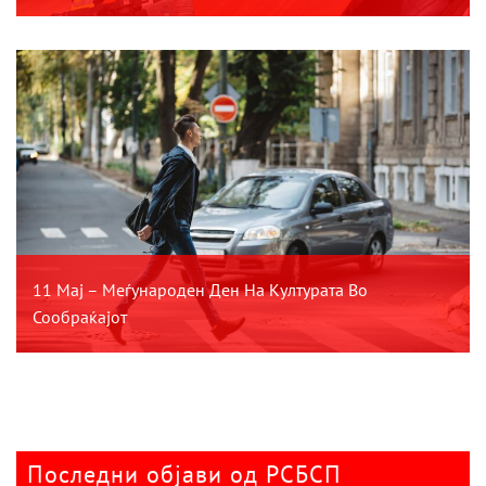
11 Мај – Меѓународен Ден На Културата Во
Сообраќајот
Последни објави од РСБСП