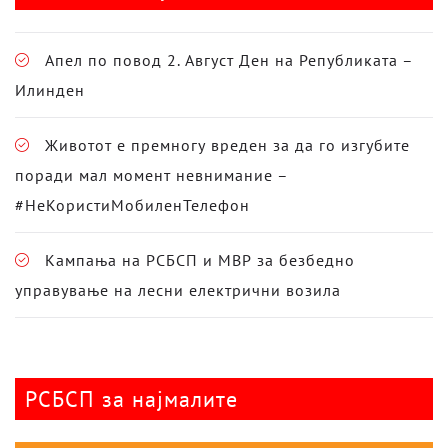
Апел по повод 2. Август Ден на Републиката –
Илинден
Животот е премногу вреден за да го изгубите
поради мал момент невнимание –
#НеКористиМобиленТелефон
Кампања на РСБСП и МВР за безбедно
управување на лесни електрични возила
РСБСП за најмалите