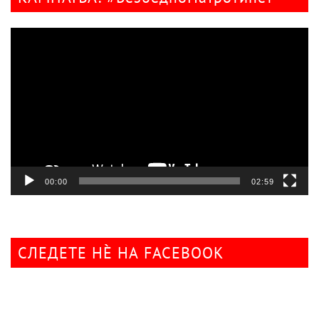
Видео
плејер
00:00
02:59
СЛЕДЕТЕ НÈ НА FACEBOOK