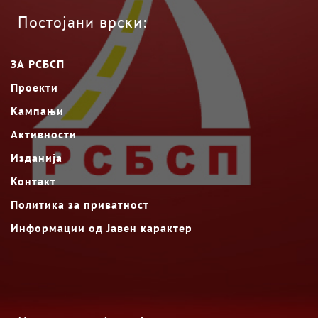
Постојани врски:
ЗА РСБСП
Проекти
Кампањи
Активности
Изданија
Контакт
Политика за приватност
Информации од Јавен карактер