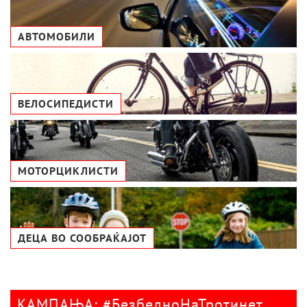
АВТОМОБИЛИ
ВЕЛОСИПЕДИСТИ
МОТОРЦИКЛИСТИ
ДЕЦА ВО СООБРАЌАЈОТ
КАМПАЊА: #БезбедноНаТротинет