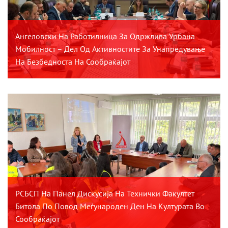
Ангеловски На Работилница За Одржлива Урбана
Мобилност – Дел Од Активностите За Унапредување
На Безбедноста На Сообраќајот
РСБСП На Панел Дискусија На Технички Факултет
Битола По Повод Меѓународен Ден На Културата Во
Сообраќајот