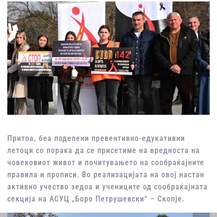
Притоа, беа поделени превентивно-едукативни
летоци со порака да се присетиме на вредноста на
човековиот живот и почитувањето на сообраќајните
правила и прописи. Во реализацијата на овој настан
активно учество зедоа и учениците од сообраќајната
секција на АСУЦ „Боро Петрушевски“ – Скопје.