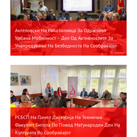
Ангеловски На Работилница За Одржлива
Урбана Мобилност – Дел Од Активностите За
Унапредување На Безбедноста На Сообраќајот
РСБСП На Панел Дискусија На Технички
Факултет Битола По Повод Меѓународен Ден На
Културата Во Сообраќајот