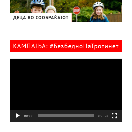
ДЕЦА ВО СООБРАЌАЈОТ
КАМПАЊА: #БезбедноНаТротинет
Видео
плејер
00:00
02:59