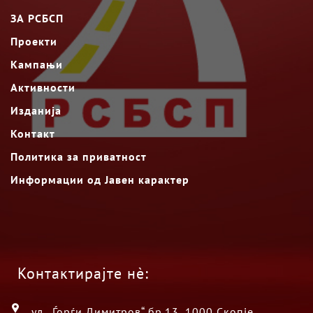
ЗА РСБСП
Проекти
Кампањи
Активности
Изданија
Контакт
Политика за приватност
Информации од Јавен карактер
Контактирајте нè:
ул. „Ѓорѓи Димитров“ бр.13, 1000 Скопје