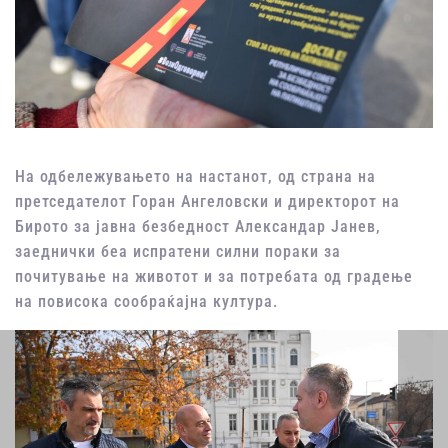
На одбележувањето на настанот, од страна на
претседателот Горан Ангеловски и директорот на
Бирото за јавна безбедност Александар Јанев,
заеднички беа испратени силни пораки за
почитување на животот и за потребата од градење
на повисока сообраќајна култура.