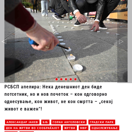
РСБСП апелира: Нека денешниот ден биде
потсетник, но и нов почеток – кон одговорно
однесување, кон живот, не кон смртта – „секој
живот е важен“!
АЛЕКСАНДАР ЈАНЕВ
БЈБ
ГОРАН АНГЕЛОВСКИ
ГРАДСКИ ПАРК
ДЕН НА ЖРТВИ ВО СООБРАЌАЈОТ
ЖРТВИ
МВР
ОДБЕЛЕЖУВАЊЕ