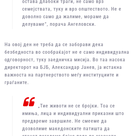
остава длабоки траги, не само врз
семејствата, туку и врз општеството. Не е
доволно само да жалиме, мораме да
делуваме“, порача Ангеловски.
На овој ден не треба да се заборави дека
безбедноста во сообраќајот не е само индивидуална
одговорност, туку заедничка мисија. Во таа насока
директорот на БЈБ, Александар Јанев, ја истакна
важноста на партнерството меѓу институциите и
граѓаните.
„Тие животи не се бројки. Тоа се
имиња, лица и индивидуални приказни што
предвреме завршиле. Не смееме да
дозволиме македонските патишта да