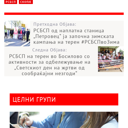
РСБСП
СКОПЈЕ
Претходна Објава:
РСБСП од наплатна станица
„Петровец“ ја започна зимската
кампања на терен #РСБСПвоЗима
Следна Објава:
РСБСП на терен во Босилово со
активности за одбележување на
„Светскиот ден на жртви од
сообраќајни незгоди“
ЦЕЛНИ ГРУПИ