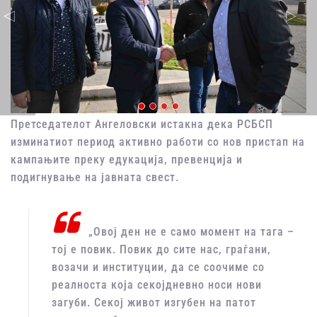
Претседателот Ангеловски истакна дека РСБСП
изминатиот период активно работи со нов пристап на
кампањите преку едукација, превенција и
подигнување на јавната свест.
„Овој ден не е само момент на тага –
тој е повик. Повик до сите нас, граѓани,
возачи и институции, да се соочиме со
реалноста која секојдневно носи нови
загуби. Секој живот изгубен на патот