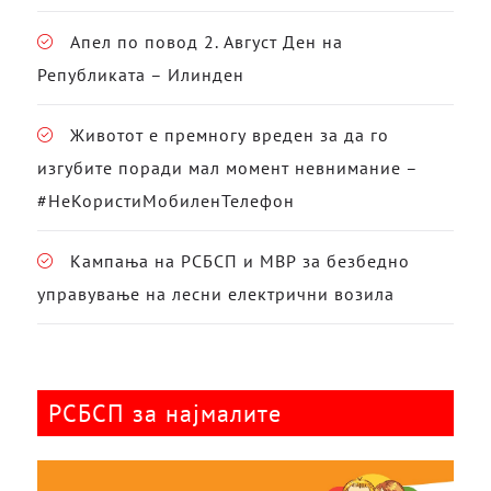
Апел по повод 2. Август Ден на
Републиката – Илинден
Животот е премногу вреден за да го
изгубите поради мал момент невнимание –
#НеКористиМобиленТелефон
Кампања на РСБСП и МВР за безбедно
управување на лесни електрични возила
РСБСП за најмалите