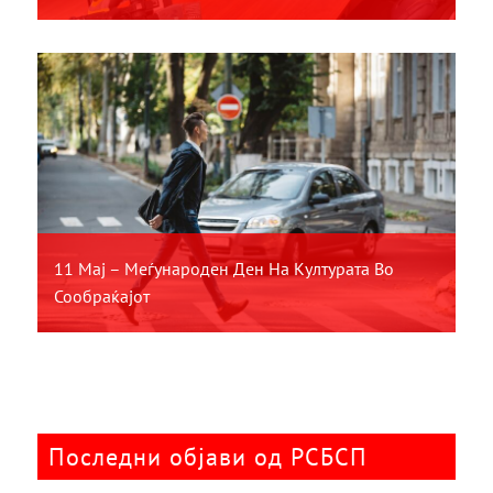
11 Мај – Меѓународен Ден На Културата Во
Сообраќајот
Последни објави од РСБСП