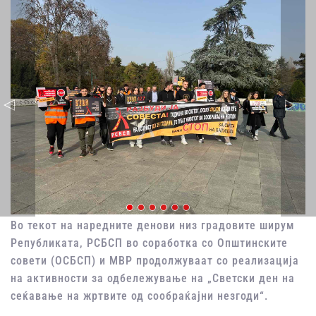
Во текот на наредните денови низ градовите ширум
Републиката, РСБСП во соработка со Општинските
совети (ОСБСП) и МВР продолжуваат со реализација
на активности за одбележување на „Светски ден на
сеќавање на жртвите од сообраќајни незгоди“.