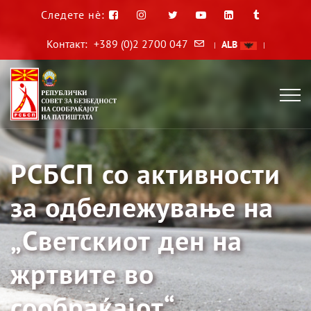
Следете нè:
Контакт:
+389 (0)2 2700 047
ALB
|
|
РСБСП со активности
за одбележување на
„Светскиот ден на
жртвите во
сообраќајот“